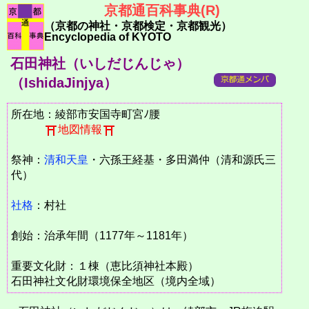
京都通百科事典(R)
（京都の神社・京都検定・京都観光）
Encyclopedia of KYOTO
石田神社（いしだじんじゃ）
（IshidaJinjya）
所在地：綾部市安国寺町宮ﾉ腰
地図情報
祭神：
清和天皇
・六孫王経基・多田満仲（清和源氏三
代）
社格
：村社
創始：治承年間（1177年～1181年）
重要文化財：１棟（恵比須神社本殿）
石田神社文化財環境保全地区（境内全域）