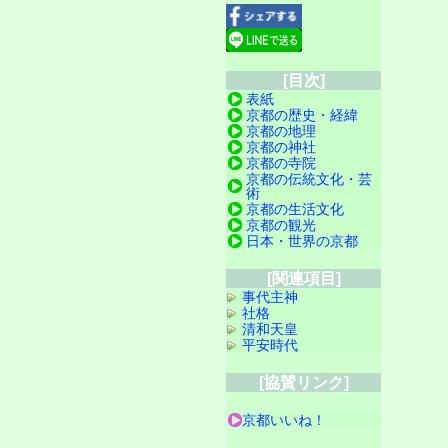
[目次]
表紙
京都の歴史・経緯
京都の地理
京都の神社
京都の寺院
京都の伝統文化・芸
術
京都の生活文化
京都の観光
日本・世界の京都
[関連項目]
事代主神
社格
清和天皇
平安時代
[協賛リンク]
京都いいね！