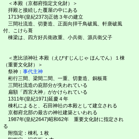
＜本殿（京都府指定文化財）＞
拝殿と接続した覆屋の中にある
1713年(皇紀2373)正徳３年の建立
三間社流造、切妻造、正面向拝千鳥破風、軒唐破風
付、こけら葺
棟梁は、四方好兵衛政重、小兵衛、源兵衛父子
＜恵比須神社 本殿（えびすじんじゃ ほんでん）１棟
（重要文化財）＞
祭神：
事代主神
桁行三間、梁間二間、一重、切妻造、銅板葺
三間社流造の庇部分が失われている
扁額「西宮大神」がかけられている
1311年(皇紀1971)延慶４年
棟札によると、石田神社の本殿として建立される
京都府北部の最古の神社建築といわれる
1987年(皇紀2647)昭和62年 重要文化財に指定され
る
附指定：棟札 １枚