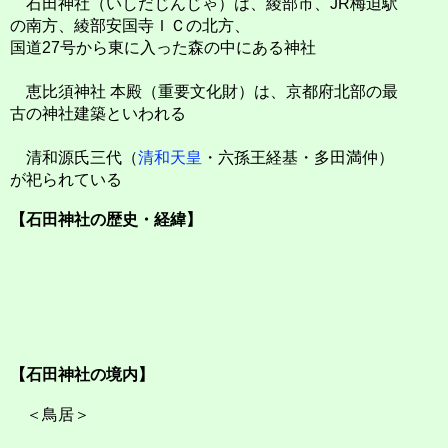
石田神社（いしだじんじゃ）は、綾部市、JR梅迫駅
の南方、綾部安国寺ＩＣの北方、
国道27号から東に入った森の中にある神社
恵比須神社 本殿（重要文化財）は、京都府北部の最
古の神社建築といわれる
清和源氏三代（
清和天皇
・六孫王経基・多田満仲）
が祀られている
【石田神社の歴史・経緯】
【石田神社の境内】
＜鳥居＞