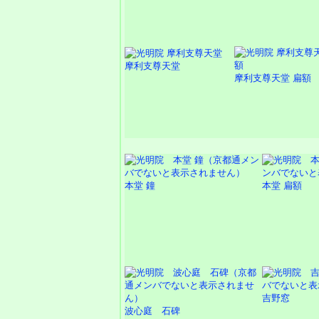
摩利支尊天堂
摩利支尊天堂 扁額
本堂 鐘
本堂 扁額
吉野窓
波心庭 石碑