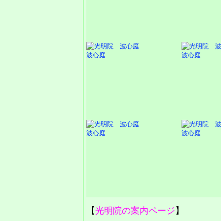
波心庭
波心庭
波心庭
波心庭
【
光明院の案内ページ
】