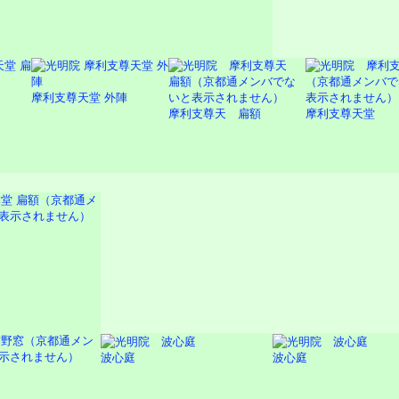
摩利支尊天堂 外陣
摩利支尊天 扁額
摩利支尊天堂
波心庭
波心庭