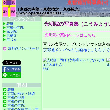
京都通百科事典(R)
（京都の寺院・京都検定・京都観光）
Encyclopedia of KYOTO
[インデックス]
光明院の写真集
（こうみょう
表紙
京都の寺院
光明院
光明院の案内ページはこちら
東福寺
年号表
写真の表示や、プリントアウトは京都
京都通メンバページ
京都通メンバへのご案内はこちらまで
波
門前
[目次]
表紙
京都の歴史・経緯
京都の地理
京都の神社
京都の寺院
京都の伝統文化・芸