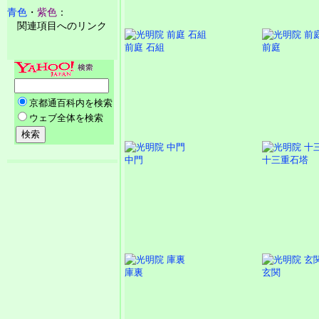
青色
・
紫色
：
関連項目へのリンク
前庭 石組
前庭
中門
十三重石塔
庫裏
玄関