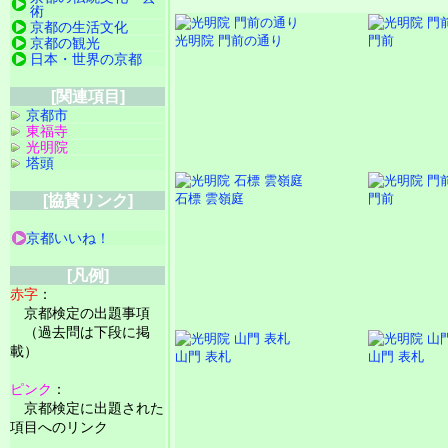
術
京都の生活文化
光明院 門前の通り
門前
京都の観光
日本・世界の京都
[関連項目]
京都市
東福寺
光明院
塔頭
石標 雲嶺庭
門前
[協賛リンク]
京都いいね！
[凡例]
赤字
：
京都検定の出題事項
（過去問は下段に掲
載）
山門 表札
山門 表札
ピンク
：
京都検定に出題された
項目へのリンク