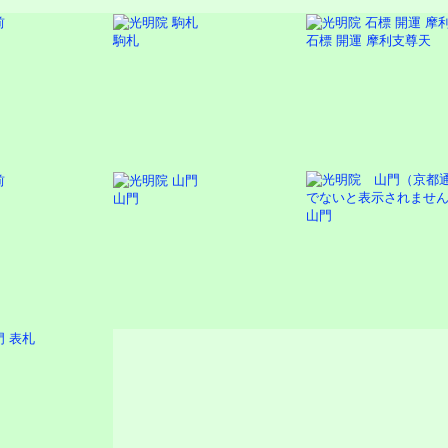
駒札
石標 開運 摩利支尊天
山門
山門