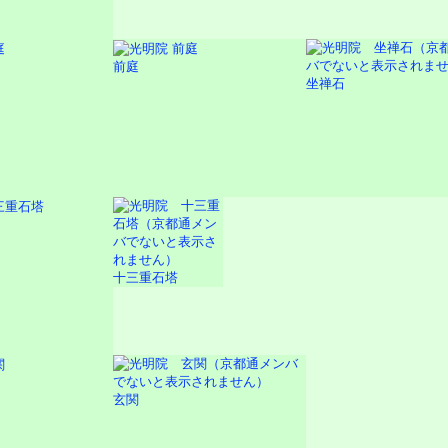
前庭
坐禅石
十三重石塔
玄関