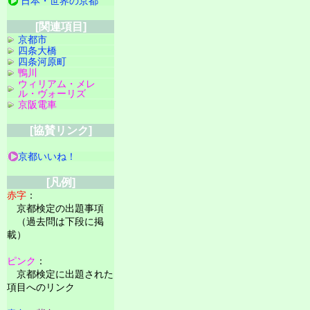
日本・世界の京都
[関連項目]
京都市
四条大橋
四条河原町
鴨川
ウィリアム・メレ
ル・ヴォーリズ
京阪電車
[協賛リンク]
京都いいね！
[凡例]
赤字
：
京都検定の出題事項
（過去問は下段に掲
載）
ピンク
：
京都検定に出題された
項目へのリンク