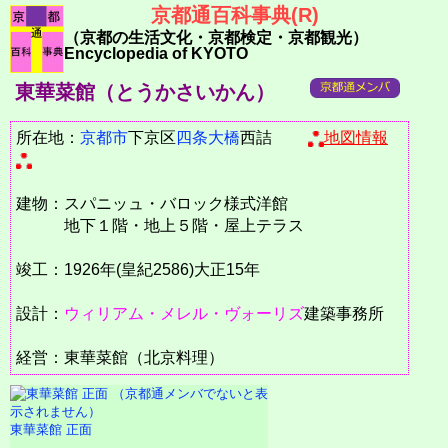
京都通百科事典(R)
（京都の生活文化・京都検定・京都観光）
Encyclopedia of KYOTO
東華菜館（とうかさいかん）
所在地：
京都市
下京区
四条大橋
西詰
地図情報
建物：スパニッュ・バロック様式洋館
地下１階・地上５階・屋上テラス
竣工：1926年(皇紀2586)大正15年
設計：
ウィリアム・メレル・ヴォーリズ
建築事務所
経営：東華菜館（北京料理）
東華菜館 正面