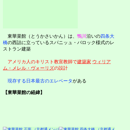
東華菜館（とうかさいかん）は、
鴨川
沿いの
四条大
橋
の西詰に立っているスパニッュ・バロック様式のレ
ストラン建築
アメリカ人のキリスト教宣教師で
建築家
ウィリア
ム・メレル・ヴォーリズ
の設計
現存する日本最古のエレベータ
がある
【東華菜館の経緯】