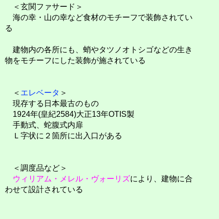
＜玄関ファサード＞
海の幸・山の幸など食材のモチーフで装飾されてい
る
建物内の各所にも、蛸やタツノオトシゴなどの生き
物をモチーフにした装飾が施されている
＜
エレベータ
＞
現存する日本最古のもの
1924年(皇紀2584)大正13年OTIS製
手動式、蛇腹式内扉
Ｌ字状に２箇所に出入口がある
＜調度品など＞
ウィリアム・メレル・ヴォーリズ
により、建物に合
わせて設計されている