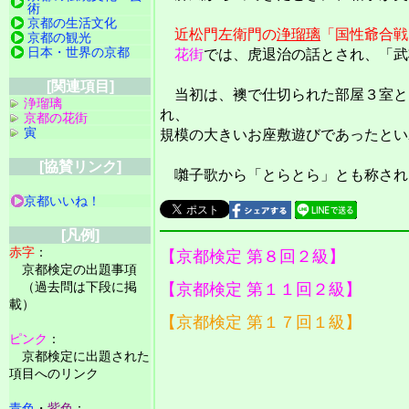
術
京都の生活文化
近松門左衛門の
浄瑠璃
「国性爺合戦
京都の観光
日本・世界の京都
花街
では、虎退治の話とされ、「武
[関連項目]
当初は、襖で仕切られた部屋３室と
浄瑠璃
れ、
京都の花街
寅
規模の大きいお座敷遊びであったとい
[協賛リンク]
囃子歌から「とらとら」とも称され
京都いいね！
[凡例]
赤字
：
【京都検定 第８回２級】
京都検定の出題事項
（過去問は下段に掲
【京都検定 第１１回２級】
載）
【京都検定 第１７回１級】
ピンク
：
京都検定に出題された
項目へのリンク
青色
・
紫色
：