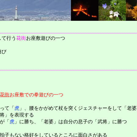
して行う
花街
お座敷遊びの一つ
遊び
花街
お座敷での拳遊びの一つ
って「
虎
」、腰をかがめて杖を突くジェスチャーをして「老婆
将」を表現する
が「
虎
」に勝ち、「老婆」は自分の息子の「武将」に勝つ
拍子もない格好をしているところに面白さがある