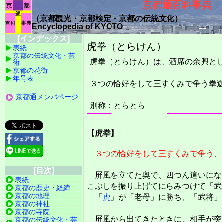
京都通百科事典
（京都観光・京都検定・京都の伝統文化）
Encyclopedia of KYOTO
[インデックス]
虎拳（とらけん）
表紙
京都の伝統文化・芸
虎拳（とらけん）は、酒席の余興と
術
京都の花街
年号表
３つの恰好をして三すくみで争う拳
京都通メンバページ
別称：とらとら
【虎拳】
３つの恰好をして三すくみで争う、
[目次]
屏風を立てた奥で、四つん這いにな
表紙
こぶしを振り上げてにらみつけて「武
京都の歴史・経緯
京都の地理
「
虎
」が「老母」に勝ち、「武将」
京都の神社
京都の寺院
屏風から出てきたときに、相手が突
京都の伝統文化・芸