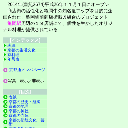
2014年(皇紀2674)平成26年１１月１日にオープン
商店街の活性化と亀岡牛の知名度アップを目的に企
画された、亀岡駅前商店街振興組合のプロジェクト
亀岡駅
周辺の１９店舗にて、個性を生かしたオリジ
ナル料理が提供されている
[インデックス]
表紙
京都の生活文化
京料理
年号表
京都通メンバページ
写真：表示／非表示
[目次]
表紙
京都の歴史・経緯
京都の地理
京都の神社
京都の寺院
京都の伝統文化・芸
術