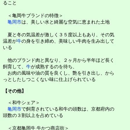
ること
＜亀岡牛ブランドの特徴＞
亀岡市
は、美しい水と綺麗な空気に恵まれた土地
夏と冬の気温差が激しく３５度以上もあり、その気
温差が
牛
の身を引き締め、美味しい牛肉を生み出して
いる
他のブランド肉と異なり、２ヶ月から半年ほど長く
飼育して、
牛
が成熟するのを待ち、
お肉の風味や油の質を良くし、艶を引き出し、から
っとしたしつこくない味に仕上げられている
【その他】
＜和牛シェア＞
亀岡市
で飼育されている和牛の頭数は、京都府内の
頭数の３割以上を占めている
＜京都亀岡牛 牛かつ商店街＞