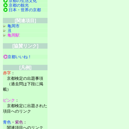
京都の生活文化
京都の観光
日本・世界の京都
[関連項目]
亀岡市
丑
亀岡駅
[協賛リンク]
京都いいね！
[凡例]
赤字
：
京都検定の出題事項
（過去問は下段に掲
載）
ピンク
：
京都検定に出題された
項目へのリンク
青色
・
紫色
：
関連項目へのリンク