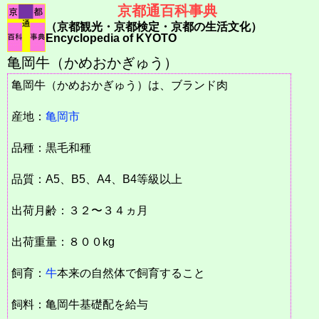
京都通百科事典
（京都観光・京都検定・京都の生活文化）
Encyclopedia of KYOTO
亀岡牛（かめおかぎゅう）
亀岡牛（かめおかぎゅう）は、ブランド肉
産地：
亀岡市
品種：黒毛和種
品質：A5、B5、A4、B4等級以上
出荷月齢：３２〜３４ヵ月
出荷重量：８００kg
飼育：
牛
本来の自然体で飼育すること
飼料：亀岡牛基礎配を給与