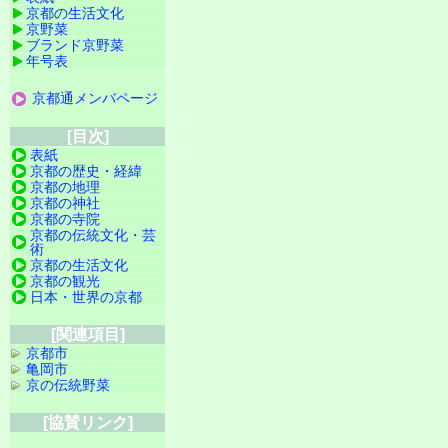
京都の生活文化
京野菜
ブランド京野菜
年号表
京都通メンバページ
[目次]
表紙
京都の歴史・経緯
京都の地理
京都の神社
京都の寺院
京都の伝統文化・芸
術
京都の生活文化
京都の観光
日本・世界の京都
[関連項目]
京都市
亀岡市
京の伝統野菜
[協賛リンク]