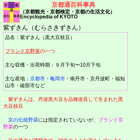
京都通百科事典
（京都観光・京都検定・京都の生活文化）
Encyclopedia of KYOTO
紫ずきん（むらさきずきん）
品名：紫ずきん（黒大豆枝豆）
ブランド京野菜
の一つ
主な収穫・出荷時期：９月下旬〜10月下旬
主な産地：
京都市
・
亀岡市
・南丹市・京丹波町・福知
山市・綾部市など
紫ずきんは、丹波黒大豆を品種改良して生まれた黒
大豆枝豆
京の伝統野菜
には指定されていないが、
ブランド京
野菜
の一つ