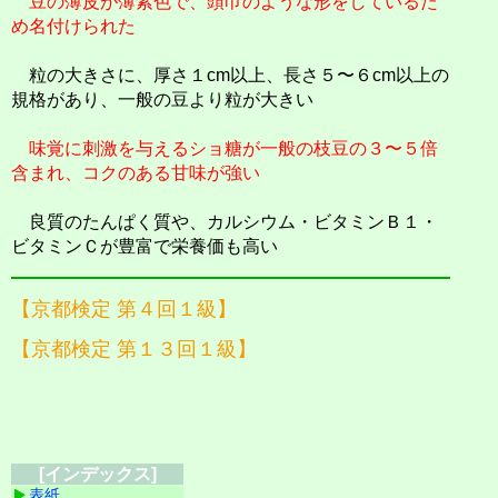
豆の薄皮が薄紫色で、頭巾のような形をしているた
め名付けられた
粒の大きさに、厚さ１cm以上、長さ５〜６cm以上の
規格があり、一般の豆より粒が大きい
味覚に刺激を与えるショ糖が一般の枝豆の３〜５倍
含まれ、コクのある甘味が強い
良質のたんぱく質や、カルシウム・ビタミンＢ１・
ビタミンＣが豊富で栄養価も高い
【京都検定 第４回１級】
【京都検定 第１３回１級】
[インデックス]
表紙