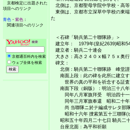
京都検定に出題された
北側は、京都聖母学院中学校・高等
項目へのリンク
東側は、京都市立深草中学校の東端
た
青色
・
紫色
：
関連項目へのリンク
＜石碑「騎兵第二十聯隊跡」＞
建立年： 1979年(皇紀2639)昭和5
建立者：騎兵二十連会
大きさ：高さ２４０ x 幅７５ x 奥行
碑文：
北側：騎兵第二十聯隊跡 峰堂謹
南面上段：此の碑を此所に建立する
世界の真の平和を祈念する証査と
南面下段（銅版）：明治三十八年七
同年八月軍旗拜受 明治四十一年十
同年三月軍旗奉還 昭和二十年比
尚 当聯隊ニ於テ編成サレタ部隊ハ左
昭和十六年 捜索第五十三聯隊(ビ
昭和五十年四月二十七日 騎兵二十
台座北面：為平和祈願