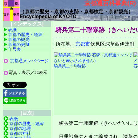
京都通百科事典(R)
（京都の歴史・京都の史跡・京都検定・京都観光）
Encyclopedia of KYOTO
[インデックス]
騎兵第二十聯隊跡（きへいだ
表紙
京都の歴史・経緯
京都の観光
所在地：
京都市
伏見区深草西伊
京都の史跡
年号表
京都通メンバページ
騎兵第二十聯隊跡
石
写真：表示／非表示
[目次]
表紙
騎兵第二十聯隊跡（きへいだいにじ
京都の歴史・経緯
京都の地理
京都の神社
日露戦争のときに編成され、深草の