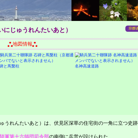
いにじゅうれんたいあと）
達町
地図情報
碑と馬繋柱
名神高速道路
ゅうれんたいあと）は、伏見区深草の住宅街の一角に立つ史跡
陸軍第十六師団司令部
の南側に兵営が設けられた