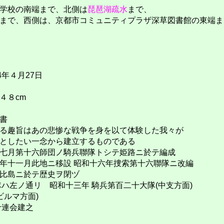
学校の南端まで、北側は
琵琶湖疏水
まで、
まで、西側は、京都市コミュニティプラザ深草図書館の東端ま
4年４月27日
４８cm
書
趣旨はあの悲惨な戦争を身を以て体験した我々が
したい一念から建立するものである
月第十六師団ノ騎兵聯隊トシテ姫路ニ於テ編成
一月此地ニ移設 昭和十六年捜索第十六聯隊ニ改編
島ニ於テ歴史ヲ閉ヅ
ノ通リ 昭和十三年 騎兵第百二十大隊(中支方面)
ルマ方面)
連会建之