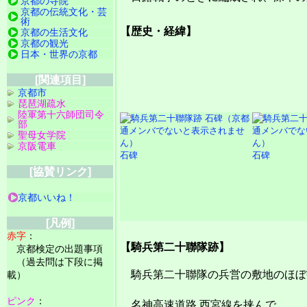
京都の寺院
京都の伝統文化・芸
術
【歴史・経緯】
京都の生活文化
京都の観光
日本・世界の京都
[関連項目]
京都市
琵琶湖疏水
陸軍第十六師団司令
部
聖母女学院
京阪電車
石碑
石碑
[協賛リンク]
京都いいね！
[凡例]
赤字
：
【騎兵第二十聯隊跡】
京都検定の出題事項
（過去問は下段に掲
騎兵第二十聯隊の兵営の敷地のほぼ
載）
ピンク
：
名神高速道路 西宮線を挟んで、