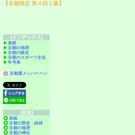
【京都検定 第４回１級】
[インデックス]
表紙
京都の地理
京都の観光
京都のスポーツ文化
年号表
京都通メンバページ
[目次]
表紙
京都の歴史・経緯
京都の地理
京都の神社