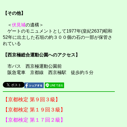
【その他】
＜
伏見城
の遺構＞
ゲートのモニュメントとして1977年(皇紀2637)昭和
52年に出土した石垣の約３００個の石の一部が保管さ
れている
【西京極総合運動公園へのアクセス】
市バス 西京極運動公園前
阪急電車 京都線 西京極駅 徒歩約５分
【京都検定 第９回３級】
【京都検定 第１９回３級】
【京都検定 第１７回２級】