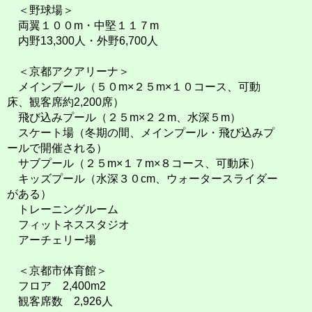
＜野球場＞
両翼１００m・中堅１１７m
内野13,300人・外野6,700人
＜京都アクアリーナ＞
メインプール（５０m×２５m×１０コース、可動
床、観客席約2,200席）
飛び込みプール（２５m×２２m、水深５m）
スケート場（冬期の間、メインプール・飛び込みプ
ールで開催される）
サブプール（２５m×１７m×８コース、可動床）
キッズプール（水深３０cm、ウォータースライダー
がある）
トレーニングルーム
フィットネススタジオ
アーチェリー場
＜京都市体育館＞
フロア 2,400m2
観客席数 2,926人