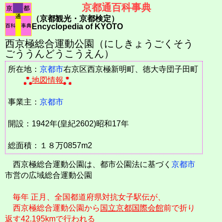
京都通百科事典
（京都観光・京都検定）
Encyclopedia of KYOTO
西京極総合運動公園（にしきょうごくそう
ごううんどうこうえん）
所在地：
京都市
右京区西京極新明町、徳大寺団子田町
地図情報
事業主：
京都市
開設：1942年(皇紀2602)昭和17年
総面積：１８万0857m2
西京極総合運動公園は、都市公園法に基づく
京都市
市営の広域総合運動公園
毎年 正月、全国都道府県対抗女子駅伝が、
西京極総合運動公園から
国立京都国際会館
前で折り
返す42.195kmで行われる