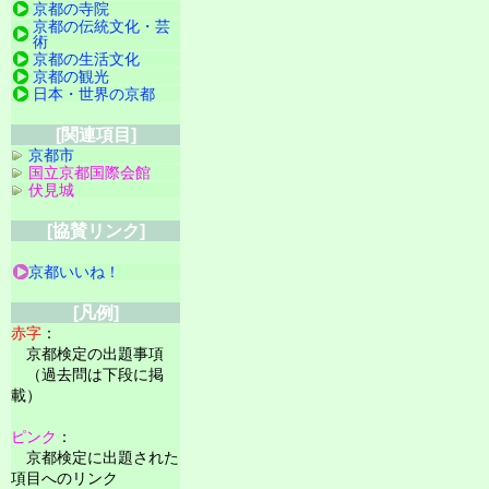
京都の寺院
京都の伝統文化・芸
術
京都の生活文化
京都の観光
日本・世界の京都
[関連項目]
京都市
国立京都国際会館
伏見城
[協賛リンク]
京都いいね！
[凡例]
赤字
：
京都検定の出題事項
（過去問は下段に掲
載）
ピンク
：
京都検定に出題された
項目へのリンク