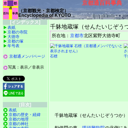
京都通百科事典
（京都観光・京都検定）
Encyclopedia of KYOTO
[インデックス]
千躰地蔵塚（せんたいじぞう
表紙
京都の寺院
所在地：
京都市
北区紫野大徳寺
大徳寺
京都の塚
年号表
京都通メンバページ
石標
千
写真：表示／非表示
[目次]
表紙
京都の歴史・経緯
千躰地蔵塚（せんたいじぞうつか）
京都の地理
京都の神社
勅使門の東、
塔頭
興臨院
の北側にあ