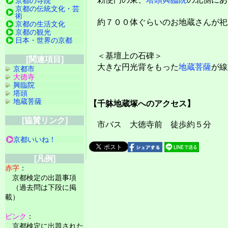
京都の寺院
京都の伝統文化・芸
術
約７００体ぐらいのお地蔵さんが祀
京都の生活文化
京都の観光
日本・世界の京都
＜基壇上の石碑＞
[関連項目]
大きな円光背をもった
地蔵菩薩
が線
京都市
大徳寺
興臨院
塔頭
地蔵菩薩
【千躰地蔵塚へのアクセス】
[協賛リンク]
市バス 大徳寺前 徒歩約５分
京都いいね！
[凡例]
赤字
：
京都検定の出題事項
（過去問は下段に掲
載）
ピンク
：
京都検定に出題された