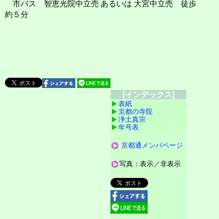
市バス 智恵光院中立売 あるいは 大宮中立売 徒歩
約５分
[インデックス]
表紙
京都の寺院
浄土真宗
年号表
京都通メンバページ
写真：表示／非表示