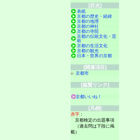
[目次]
表紙
京都の歴史・経緯
京都の地理
京都の神社
京都の寺院
京都の伝統文化・芸
術
京都の生活文化
京都の観光
日本・世界の京都
[関連項目]
京都市
[協賛リンク]
京都いいね！
[凡例]
赤字
：
京都検定の出題事項
（過去問は下段に掲
載）