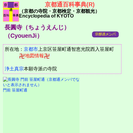
京都通百科事典(R)
（京都の寺院・京都検定・京都観光）
Encyclopedia of KYOTO
長圓寺（ちょうえんじ）
（CyouenJi）
所在地：
京都市
上京区笹屋町通智恵光院西入笹屋町
地図情報
浄土真宗
本願寺派の寺院
門前 笹屋町通