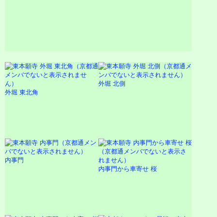
外堀 北側
外堀 東北角
内事門
内事門から車寄せ 桜