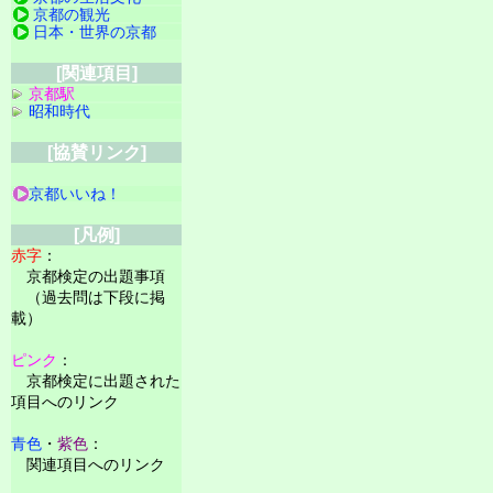
京都の観光
日本・世界の京都
[関連項目]
京都駅
昭和時代
[協賛リンク]
京都いいね！
[凡例]
赤字
：
京都検定の出題事項
（過去問は下段に掲
載）
ピンク
：
京都検定に出題された
項目へのリンク
青色
・
紫色
：
関連項目へのリンク