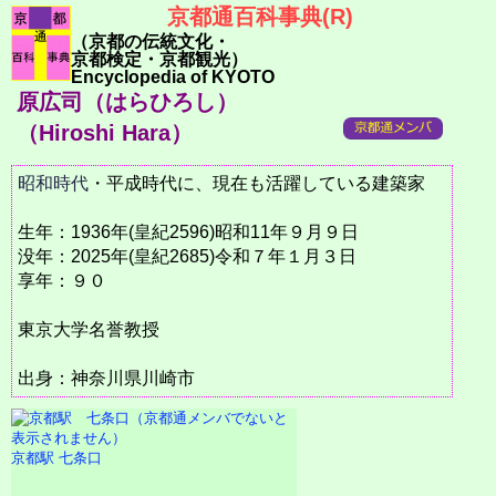
京都通百科事典(R)
（京都の伝統文化・
京都検定・京都観光）
Encyclopedia of KYOTO
原広司（はらひろし）
（Hiroshi Hara）
昭和時代
・平成時代に、現在も活躍している建築家
生年：1936年(皇紀2596)昭和11年９月９日
没年：2025年(皇紀2685)令和７年１月３日
享年：９０
東京大学名誉教授
出身：神奈川県川崎市
京都駅 七条口