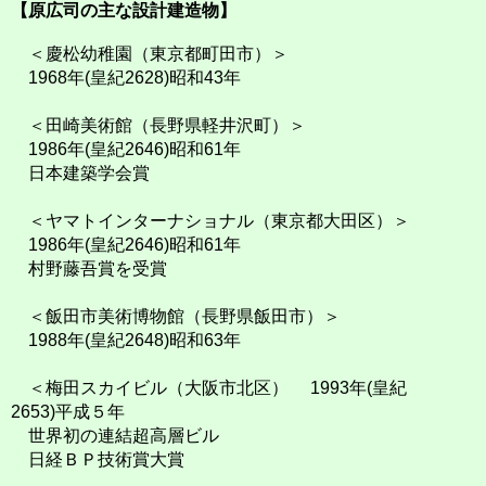
【原広司の主な設計建造物】
＜慶松幼稚園（東京都町田市）＞
1968年(皇紀2628)昭和43年
＜田崎美術館（長野県軽井沢町）＞
1986年(皇紀2646)昭和61年
日本建築学会賞
＜ヤマトインターナショナル（東京都大田区）＞
1986年(皇紀2646)昭和61年
村野藤吾賞を受賞
＜飯田市美術博物館（長野県飯田市）＞
1988年(皇紀2648)昭和63年
＜梅田スカイビル（大阪市北区） 1993年(皇紀
2653)平成５年
世界初の連結超高層ビル
日経ＢＰ技術賞大賞