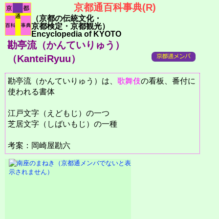
京都通百科事典(R)
（京都の伝統文化・
京都検定・京都観光）
Encyclopedia of KYOTO
勘亭流（かんていりゅう）
（KanteiRyuu）
勘亭流（かんていりゅう）は、
歌舞伎
の看板、番付に
使われる書体
江戸文字（えどもじ）の一つ
芝居文字（しばいもじ）の一種
考案：岡崎屋勘六