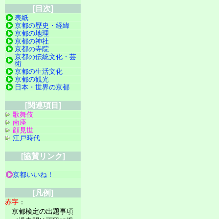
[目次]
表紙
京都の歴史・経緯
京都の地理
京都の神社
京都の寺院
京都の伝統文化・芸
術
京都の生活文化
京都の観光
日本・世界の京都
[関連項目]
歌舞伎
南座
顔見世
江戸時代
[協賛リンク]
京都いいね！
[凡例]
赤字
：
京都検定の出題事項