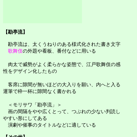
【勘亭流】
勘亭流は、太くうねりのある様式化された書き文字
歌舞伎
の外題や看板、番付などに用いる
肉太で威勢がよく柔らかな姿態で、江戸歌舞伎の感
性をデザイン化したもの
客席に隙間が無いほどの大入りを願い、内へと入る
運筆で枠一杯に隙間なく書かれる
＜モリサワ「勘亭流」＞
画の間隔をやや広くとって、つぶれの少ない判読し
やすい形にしてある
演劇や催事のタイトルなどに適している