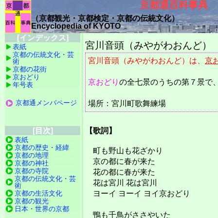
京都通百科事典
（京都観光・京都検定・京都の伝統文化）
Encyclopedia of KYOTO
[インデックス]
宮川音頭（みやがわおんど）
表紙
京都の伝統文化・芸
宮川音頭（みやがわおんど）は、
京
術
京都の花街
京おどり
京おどり
の全七景のうちの第７景で
年号表
京都通メンバページ
場所：宮川町歌舞練場
【歌詞】
[目次]
表紙
京都の歴史・経緯
町も野山も花ざかり
京都の地理
京の都に春が来た
京都の神社
京都の寺院
花の都に春が来た
京都の伝統文化・芸
花は宮川 花は宮川
術
ヨーイ ヨーイ ヨイ京おどり
京都の生活文化
京都の観光
日本・世界の京都
鴨も千鳥がささやいた