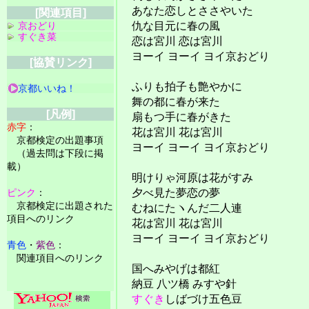
あなた恋しとささやいた
[関連項目]
仇な目元に春の風
京おどり
すぐき菜
恋は宮川 恋は宮川
ヨーイ ヨーイ ヨイ京おどり
[協賛リンク]
ふりも拍子も艶やかに
京都いいね！
舞の都に春が来た
[凡例]
扇もつ手に春がきた
赤字
：
花は宮川 花は宮川
京都検定の出題事項
ヨーイ ヨーイ ヨイ京おどり
（過去問は下段に掲
載）
明けりゃ河原は花がすみ
夕べ見た夢恋の夢
ピンク
：
京都検定に出題された
むねにたヽんだ二人連
項目へのリンク
花は宮川 花は宮川
ヨーイ ヨーイ ヨイ京おどり
青色
・
紫色
：
関連項目へのリンク
国へみやげは都紅
納豆 八ツ橋 みすや針
すぐき
しばづけ五色豆