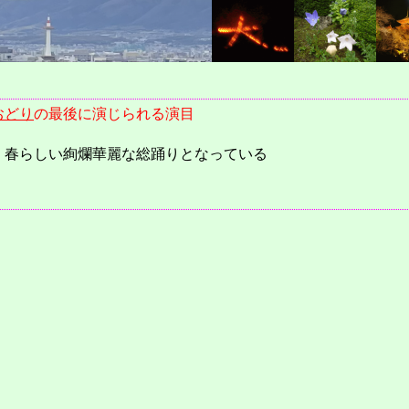
おどり
の最後に演じられる演目
、春らしい絢爛華麗な総踊りとなっている