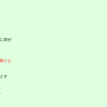
に混ぜ
能とな
とす
、