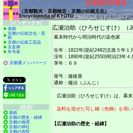
京都通百科事典
（京都観光・京都検定・京都の伝統文化）
Encyclopedia of KYOTO
[インデックス]
広瀬治助（ひろせじすけ）（Jisuk
表紙
京都の伝統文化・芸
幕末時代から明治時代の染色家
術
京都の伝統工芸品
京友禅
生年：1822年(皇紀2482)文政５年
年号表
没年：1890年(皇紀2550)明治23年
京都通メンバページ
享年：６９
屋号：備後屋
通称：備治（ぶんじ）
広瀬治助（ひろせじすけ）は、幕末
[目次]
染料を混ぜた写し糊（色糊）を用い
表紙
京都の歴史・経緯
京都の地理
【広瀬治助の歴史・経緯】
京都の神社
京都の寺院