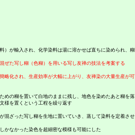
料）が輸入され、化学染料は湯に溶かせば直ちに染められ、糊
混ぜた写し糊（色糊）を用いる写し友禅の技法を考案する
簡略化され、生産効率が大幅に上がり、友禅染の大量生産が可
ための糊を置いて白地のままに残し、地色を染めたあと糊を落
文様を置くという工程を繰り返す
が混ざった写し糊を生地に置いていき、蒸して染料を定着させ
しかなかった染色を超細密な模様も可能にした