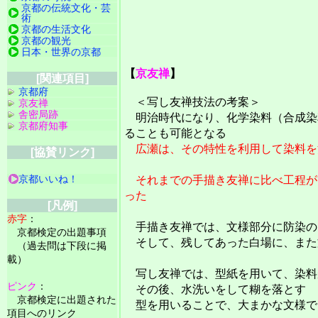
京都の伝統文化・芸
術
京都の生活文化
京都の観光
日本・世界の京都
【
京友禅
】
[関連項目]
京都府
＜写し友禅技法の考案＞
京友禅
舎密局跡
明治時代になり、化学染料（合成染
京都府知事
ることも可能となる
広瀬は、その特性を利用して染料を
[協賛リンク]
京都いいね！
それまでの手描き友禅に比べ工程が
った
[凡例]
赤字
：
手描き友禅では、文様部分に防染の
京都検定の出題事項
そして、残してあった白場に、また
（過去問は下段に掲
載）
写し友禅では、型紙を用いて、染料
ピンク
：
その後、水洗いをして糊を落とす
京都検定に出題された
型を用いることで、大まかな文様で
項目へのリンク