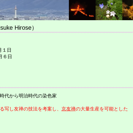
e Hirose）
１月１日
４月６日
時代から明治時代の染色家
る写し友禅の技法を考案し、
京友禅
の大量生産を可能とした