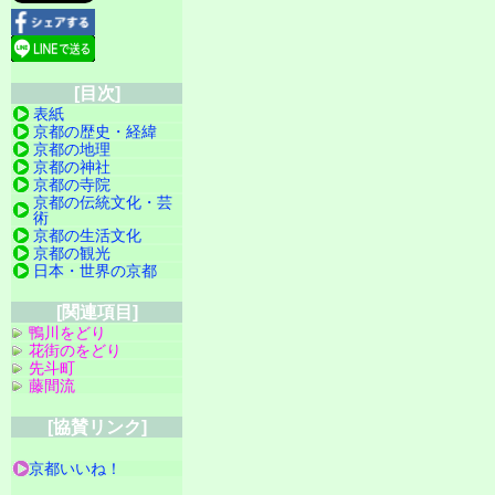
[目次]
表紙
京都の歴史・経緯
京都の地理
京都の神社
京都の寺院
京都の伝統文化・芸
術
京都の生活文化
京都の観光
日本・世界の京都
[関連項目]
鴨川をどり
花街のをどり
先斗町
藤間流
[協賛リンク]
京都いいね！