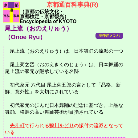
京都通百科事典(R)
（京都の伝統文化・
京都検定・京都観光）
Encyclopedia of KYOTO
尾上流（おのえりゅう）
（Onoe Ryu）
尾上流（おのえりゅう）は、日本舞踊の流派の一つ
尾上菊之丞（おのえきくのじょう）は、日本舞踊の
尾上流の家元が継承している名跡
初代家元 六代目 尾上菊五郎の言として「品格、新
鮮、意外性」を大切にされている
初代家元の歩んだ日本舞踊の理念に基づき、上品な
舞踊、格調の高い舞踊芸術が目指されている
先斗町
で行われる
鴨川をどり
の振付の流派となって
いる