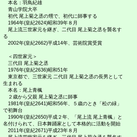
本名：羽鳥紀雄
青山学院大卒
初代 尾上菊之丞の甥で、初代に師事する
1964年(皇紀2624)昭和39年８月
尾上流三世家元を継ぎ、二代目 尾上菊之丞を襲名す
る
2002年(皇紀2662)平成14年、芸術院賞受賞
＜四世家元＞
三代目 尾上菊之丞
1976年(皇紀2636)昭和51年
東京都で、三世家元 二代目 尾上菊之丞の長男として
生まれる
本名：尾上青楓
２歳から父親 尾上菊之丞に師事
1981年(皇紀2641)昭和56年、５歳のとき「松の緑」
で初舞台
1990年(皇紀2650)平成２年、「尾上流 尾上青楓」と
名付けられて、日本舞踊家として本格的に活動を開始
2011年(皇紀2671)平成23年８月