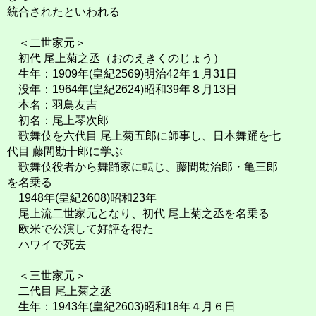
統合されたといわれる
＜二世家元＞
初代 尾上菊之丞（おのえきくのじょう）
生年：1909年(皇紀2569)明治42年１月31日
没年：1964年(皇紀2624)昭和39年８月13日
本名：羽鳥友吉
初名：尾上琴次郎
歌舞伎を六代目 尾上菊五郎に師事し、日本舞踊を七
代目 藤間勘十郎に学ぶ
歌舞伎役者から舞踊家に転じ、藤間勘治郎・亀三郎
を名乗る
1948年(皇紀2608)昭和23年
尾上流二世家元となり、初代 尾上菊之丞を名乗る
欧米で公演して好評を得た
ハワイで死去
＜三世家元＞
二代目 尾上菊之丞
生年：1943年(皇紀2603)昭和18年４月６日