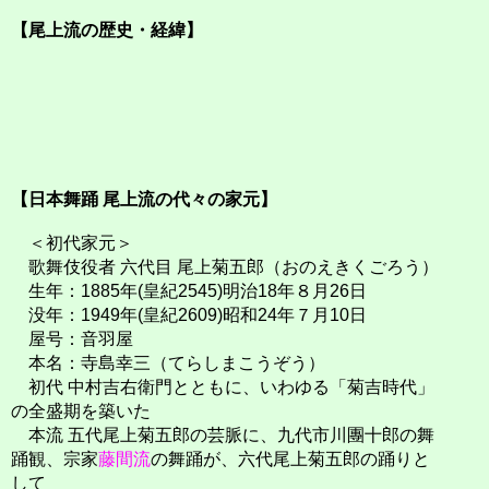
【尾上流の歴史・経緯】
【日本舞踊 尾上流の代々の家元】
＜初代家元＞
歌舞伎役者 六代目 尾上菊五郎（おのえきくごろう）
生年：1885年(皇紀2545)明治18年８月26日
没年：1949年(皇紀2609)昭和24年７月10日
屋号：音羽屋
本名：寺島幸三（てらしまこうぞう）
初代 中村吉右衛門とともに、いわゆる「菊吉時代」
の全盛期を築いた
本流 五代尾上菊五郎の芸脈に、九代市川團十郎の舞
踊観、宗家
藤間流
の舞踊が、六代尾上菊五郎の踊りと
して