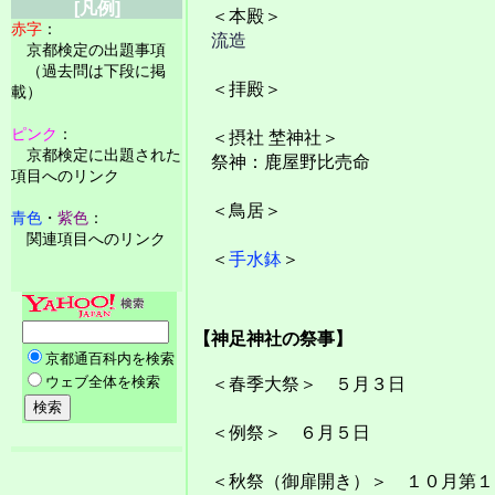
[凡例]
＜本殿＞
赤字
：
流造
京都検定の出題事項
（過去問は下段に掲
＜拝殿＞
載）
ピンク
：
＜摂社 埜神社＞
京都検定に出題された
祭神：鹿屋野比売命
項目へのリンク
＜鳥居＞
青色
・
紫色
：
関連項目へのリンク
＜
手水鉢
＞
【神足神社の祭事】
＜春季大祭＞ ５月３日
＜例祭＞ ６月５日
＜秋祭（御扉開き）＞ １０月第１