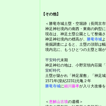
【その他】
＜勝竜寺城土塁・空堀跡（長岡京市
神足神社境内の南西・東南の鉤型に
現在は、神足土塁公園として整備さ
神足神社境内の標高が、
勝竜寺城
よ
発掘調査によると、土塁の頂部は幅約
境内北に、もうひとつの土塁と堀が
平安時代
末期
神足神社の地は、小野宮領内荘園「
室町時代
土塁が築かれ「神足屋敷」「神足城
1571年(皇紀2231)元亀２年
勝竜寺城
に
細川藤孝
が入り大改修を
＜
恵解山古墳
の遺構＞