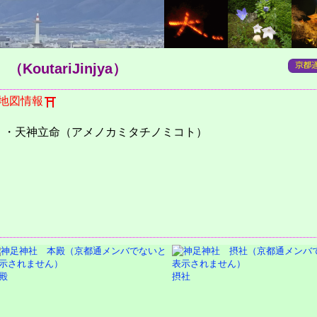
）
（KoutariJinjya）
地図情報
）・天神立命（アメノカミタチノミコト）
殿
摂社