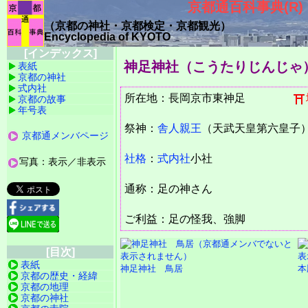
京都通百科事典(R)
（京都の神社・京都検定・京都観光）
Encyclopedia of KYOTO
[インデックス]
神足神社（こうたりじんじゃ
表紙
京都の神社
式内社
所在地：長岡京市東神足
京都の故事
年号表
祭神：
舎人親王
（天武天皇第六皇子
京都通メンバページ
社格
：
式内社
小社
写真：表示／非表示
通称：足の神さん
ご利益：足の怪我、強脚
[目次]
表紙
神足神社 鳥居
本
京都の歴史・経緯
京都の地理
京都の神社