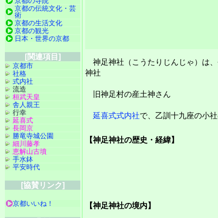
京都の寺院
京都の伝統文化・芸
術
京都の生活文化
京都の観光
日本・世界の京都
[関連項目]
神足神社（こうたりじんじゃ）は、
京都市
神社
社格
式内社
流造
旧神足村の産土神さん
桓武天皇
舎人親王
行幸
延喜式式内社
で、乙訓十九座の小社
延喜式
長岡京
勝竜寺城公園
【神足神社の歴史・経緯】
細川藤孝
恵解山古墳
手水鉢
平安時代
[協賛リンク]
京都いいね！
【神足神社の境内】