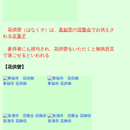
花供曽（はなくそ）は、
真如堂
の
涅槃会
でお供えさ
れる
京菓子
参拝者にも授与され、花供曽をいただくと無病息災
で過ごせるといわれる
【花供曽】
東福寺 花供御
東福寺 花供御
泉涌寺 花御供
泉涌寺 花御供