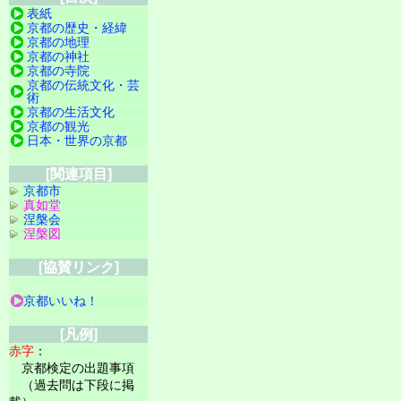
表紙
京都の歴史・経緯
京都の地理
京都の神社
京都の寺院
京都の伝統文化・芸
術
京都の生活文化
京都の観光
日本・世界の京都
[関連項目]
京都市
真如堂
涅槃会
涅槃図
[協賛リンク]
京都いいね！
[凡例]
赤字
：
京都検定の出題事項
（過去問は下段に掲