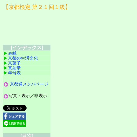
【京都検定 第２１回１級】
[インデックス]
表紙
京都の生活文化
京菓子
真如堂
年号表
京都通メンバページ
写真：表示／非表示
[目次]