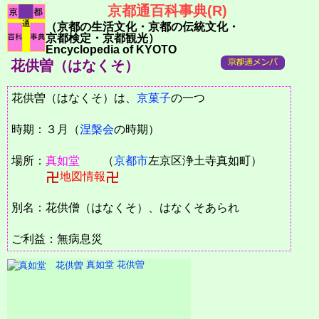
京都通百科事典(R)
（京都の生活文化・京都の伝統文化・
京都検定・京都観光）
Encyclopedia of KYOTO
花供曽（はなくそ）
花供曽（はなくそ）は、
京菓子
の一つ
時期：３月（
涅槃会
の時期）
場所：
真如堂
（
京都市
左京区浄土寺真如町）
地図情報
別名：花供僧（はなくそ）、はなくそあられ
ご利益：無病息災
真如堂 花供曽