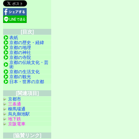
[目次]
表紙
京都の歴史・経緯
京都の地理
京都の神社
京都の寺院
京都の伝統文化・芸
術
京都の生活文化
京都の観光
日本・世界の京都
[関連項目]
京都市
三条通
柳馬場通
烏丸御池駅
地下鉄
京阪電車
[協賛リンク]