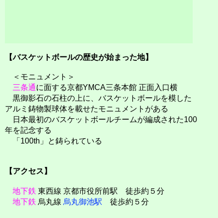
【バスケットボールの歴史が始まった地】
＜モニュメント＞
三条通
に面する京都YMCA三条本館 正面入口横
黒御影石の石柱の上に、バスケットボールを模した
アルミ鋳物製球体を載せたモニュメントがある
日本最初のバスケットボールチームが編成された100
年を記念する
「100th」と鋳られている
【アクセス】
地下鉄
東西線 京都市役所前駅 徒歩約５分
地下鉄
烏丸線
烏丸御池駅
徒歩約５分