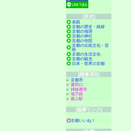
[目次]
表紙
京都の歴史・経緯
京都の地理
京都の神社
京都の寺院
京都の伝統文化・芸
術
京都の生活文化
京都の観光
日本・世界の京都
[関連項目]
京都市
粟田口
姉妹都市
地下鉄
蹴上駅
[協賛リンク]
京都いいね！