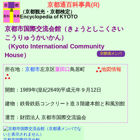
京都通百科事典(R)
（京都観光・京都検定）
Encyclopedia of KYOTO
京都市国際交流会館（きょうとしこくさい
こうりゅうかいかん）
（Kyoto International Community
House）
所在地：
京都市
左京区
粟田口
鳥居町
地図情報
開館：1989年(皇紀2649)平成元年９月12日
建物：鉄骨鉄筋コンクリート造３階建本館と和風別館
運営：財団法人 京都市国際交流協会
京都市国際交流会館