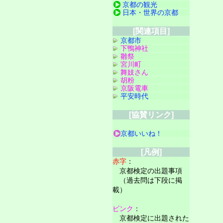
京都の観光
日本・世界の京都
[関連項目]
京都市
下鴨神社
雛祭
宮川町
舞妓さん
胡粉
京阪電車
平安時代
[協賛リンク]
京都いいね！
[凡例]
赤字
：
京都検定の出題事項
（過去問は下段に掲
載）
ピンク
：
京都検定に出題された