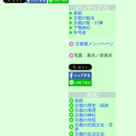
[インデックス]
表紙
京都の観光
京都の祭・行事
下鴨神社
年号表
京都通メンバページ
写真：表示／非表示
[目次]
表紙
京都の歴史・経緯
京都の地理
京都の神社
京都の寺院
京都の伝統文化・芸
術
京都の生活文化