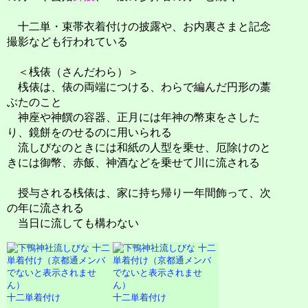
十二単・束帯衣着付けの披露や、お内裏さまと記念
撮影なども行われている
＜桟俵（さんだわら）＞
桟俵は、俵の両端につける、わらで編んだ円形の藁
ぶたのこと
神座や神饌の容器、正月には年神の幣束をさした
り、鏡餅をのせるのに用いられる
流しびなのときには和紙の人型を乗せ、厄除けのと
きには御幣、赤飯、神酒などを乗せて川に流される
授与される桟俵は、家に持ち帰り一年間飾って、次
の年に流される
当日に流しても構わない
十二単着付け
十二単着付け