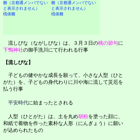
桟俵雛
桟俵雛
流しびな（ながしびな）は、３月３日の
桃の節句
に
下鴨神社
の御手洗川にて行われる行事
【流しびな】
子どもの健やかな成長を願って、小さな人型（ひと
がた）を、子どもの身代わりに川や海に流して災厄を
払う行事
平安時代
に始まったとされる
人型（ひとがた）は、土を丸め
胡粉
を塗った顔に、
和紙で着物を作った素朴な人形（にんぎょう）に願い
が込められたもの