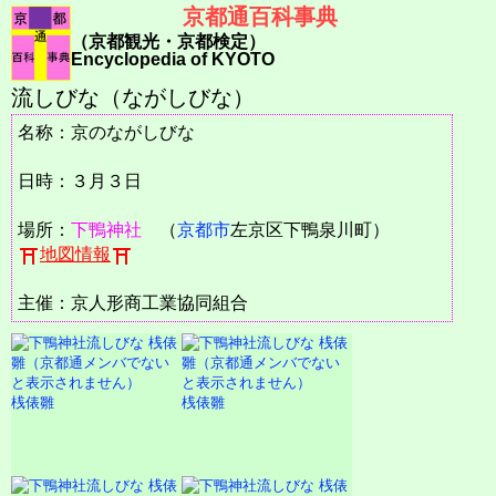
京都通百科事典
（京都観光・京都検定）
Encyclopedia of KYOTO
流しびな（ながしびな）
名称：京のながしびな
日時：３月３日
場所：
下鴨神社
（
京都市
左京区下鴨泉川町）
地図情報
主催：京人形商工業協同組合
桟俵雛
桟俵雛