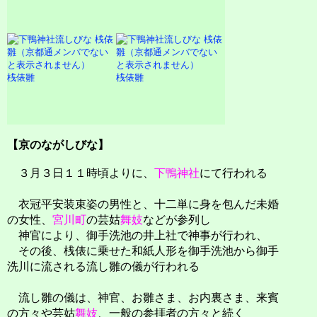
桟俵雛
桟俵雛
【京のながしびな】
３月３日１１時頃よりに、
下鴨神社
にて行われる
衣冠平安装束姿の男性と、十二単に身を包んだ未婚
の女性、
宮川町
の芸姑
舞妓
などが参列し
神官により、御手洗池の井上社で神事が行われ、
その後、桟俵に乗せた和紙人形を御手洗池から御手
洗川に流される流し雛の儀が行われる
流し雛の儀は、神官、お雛さま、お内裏さま、来賓
の方々や芸姑
舞妓
、一般の参拝者の方々と続く