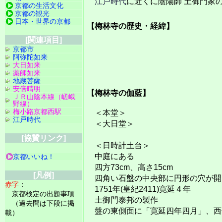
江戸時代
に近くに陰陽師 土御門家
京都の生活文化
京都の観光
日本・世界の京都
【梅林寺の歴史・経緯】
[関連項目]
京都市
阿弥陀如来
大日如来
薬師如来
地蔵菩薩
安倍晴明
【梅林寺の伽藍】
ＪＲ山陰本線（嵯峨
野線）
梅小路京都西駅
＜本堂＞
江戸時代
＜大日堂＞
[協賛リンク]
＜日時計土台＞
中庭にある
京都いいね！
四方73cm、高さ15cm
[凡例]
四角い石盤の中央部に円形の穴が開
赤字
：
1751年(皇紀2411)寛延４年
京都検定の出題事項
土御門泰邦の製作
（過去問は下段に掲
盤の東側面に「寛延四年四月」、西
載）