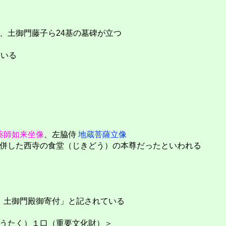
、土御門藤子ら24基の墓碑が立つ
ている
薬師如来坐像
、左脇侍
地蔵菩薩立像
併した西寺の食堂（じきどう）の本尊だったといわれる
 土御門殿御寄付」と記されている
うたく）１口（重要文化財）＞