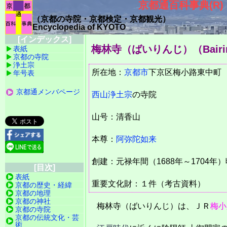
京都通百科事典(R)
（京都の寺院・京都検定・京都観光）
Encyclopedia of KYOTO
[インデックス]
梅林寺（ばいりんじ）
（Bair
表紙
京都の寺院
浄土宗
所在地：
京都市
下京区梅小路東中
年号表
京都通メンバページ
西山浄土宗
の寺院
山号：清香山
本尊：
阿弥陀如来
創建：元禄年間（1688年～1704年）
[目次]
表紙
重要文化財：１件（考古資料）
京都の歴史・経緯
京都の地理
京都の神社
梅林寺（ばいりんじ）は、ＪＲ
梅小
京都の寺院
京都の伝統文化・芸
術