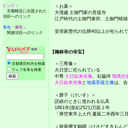
ピンク
：
＜お墓＞
京都検定に出題された
大壇越 土御門家の菩提寺
項目へのリンク
江戸時代の土御門泰邦、土御門晴雄
青色
・
紫色
：
安倍家歴代の位牌40以上が祀られ
関連項目へのリンク
【梅林寺の寺宝】
＜三尊像＞
大日堂に祀られている
中尊
大日如来坐像
、右脇侍
瑠璃光
大日如来坐像
と
地蔵菩薩立像
は、合
＜磬子（けいす）＞
読経のときに使われる仏具
1861年(皇紀2521)万延２年
「厚空東学上人代 蔓延二辛酉年三月
＜袈裟襷文銅鐸（けさだすきもんど