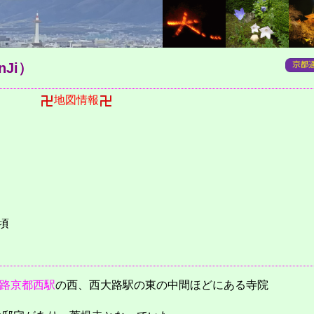
inJi）
町
地図情報
頃
路京都西駅
の西、西大路駅の東の中間ほどにある寺院