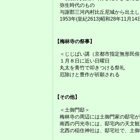
弥生時代のもの
与謝郡三河内村比丘尼城から出土し
1953年(皇紀2613)昭和28年11
【梅林寺の祭事】
＜じじばい講（京都市指定無形民俗
１月８日に近い日曜日
丸太を青竹で叩きつける祭礼
厄除けと豊作が祈願される
【その他】
＜土御門邸＞
梅林寺の周辺には土御門家の邸宅が
南西の円光寺には、邸宅内の天文観
北西の稲住神社は、邸宅社で、土御