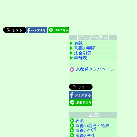
[インデックス]
表紙
京都の寺院
法金剛院
年号表
京都通メンバページ
[目次]
表紙
京都の歴史・経緯
京都の地理
京都の神社