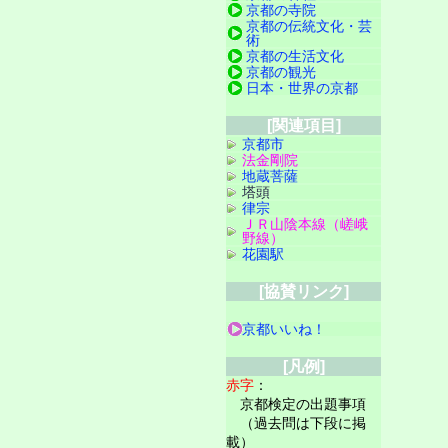
京都の寺院
京都の伝統文化・芸
術
京都の生活文化
京都の観光
日本・世界の京都
[関連項目]
京都市
法金剛院
地蔵菩薩
塔頭
律宗
ＪＲ山陰本線（嵯峨
野線）
花園駅
[協賛リンク]
京都いいね！
[凡例]
赤字
：
京都検定の出題事項
（過去問は下段に掲
載）