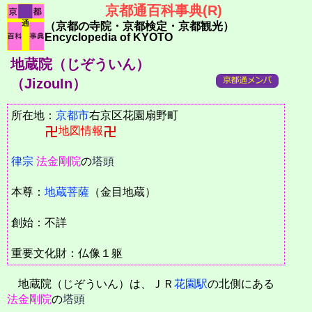
京都通百科事典(R)
（京都の寺院・京都検定・京都観光）
Encyclopedia of KYOTO
地蔵院（じぞういん）
（JizouIn）
所在地：
京都市
右京区花園扇野町
地図情報
律宗
法金剛院
の
塔頭
本尊：
地蔵菩薩
（金目地蔵）
創始：不詳
重要文化財：仏像１躯
地蔵院（じぞういん）は、ＪＲ
花園駅
の北側にある
法金剛院
の
塔頭