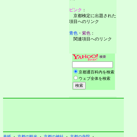
ピンク
：
京都検定に出題された
項目へのリンク
青色
・
紫色
：
関連項目へのリンク
表紙
・
京都の観光
・
京都の神社
・
京都の寺院
・