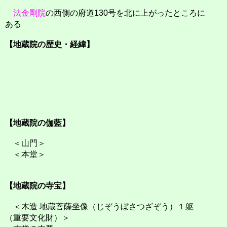
法金剛院
の西側の府道130号を北に上がったところに
ある
【地蔵院の歴史・経緯】
【地蔵院の伽藍】
＜山門＞
＜本堂＞
【地蔵院の寺宝】
＜木造 地蔵菩薩坐像（じぞうぼさつざぞう）１躯
（重要文化財）＞