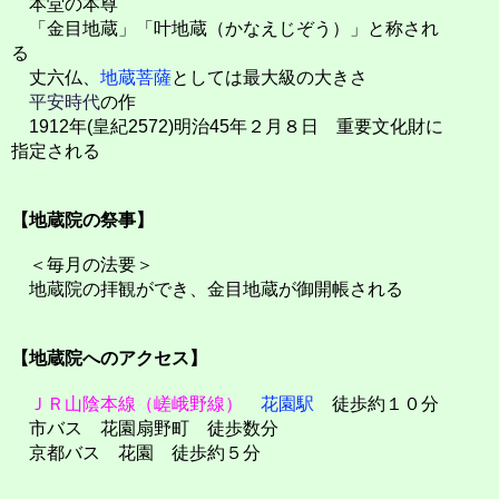
本堂の本尊
「金目地蔵」「叶地蔵（かなえじぞう）」と称され
る
丈六仏、
地蔵菩薩
としては最大級の大きさ
平安時代
の作
1912年(皇紀2572)明治45年２月８日 重要文化財に
指定される
【地蔵院の祭事】
＜毎月の法要＞
地蔵院の拝観ができ、金目地蔵が御開帳される
【地蔵院へのアクセス】
ＪＲ山陰本線（嵯峨野線）
花園駅
徒歩約１０分
市バス 花園扇野町 徒歩数分
京都バス 花園 徒歩約５分