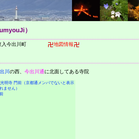
umyouJi）
東入今出川町
地図情報
出川
の西、
今出川通
に北面してある寺院
前