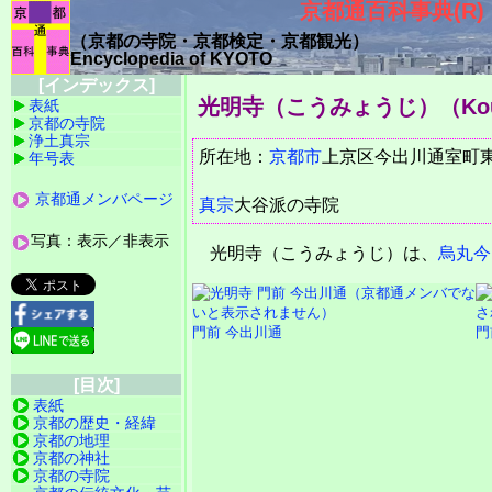
京都通百科事典(R)
（京都の寺院・京都検定・京都観光）
Encyclopedia of KYOTO
[インデックス]
光明寺（こうみょうじ）
（Ko
表紙
京都の寺院
浄土真宗
所在地：
京都市
上京区今出川通室町
年号表
京都通メンバページ
真宗
大谷派の寺院
写真：表示／非表示
光明寺（こうみょうじ）は、
烏丸今
門前 今出川通
門
[目次]
表紙
京都の歴史・経緯
京都の地理
京都の神社
京都の寺院