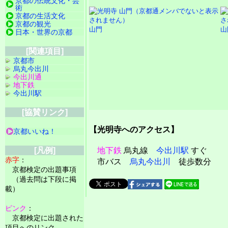
京都の伝統文化・芸
術
京都の生活文化
京都の観光
山門
山
日本・世界の京都
[関連項目]
京都市
烏丸今出川
今出川通
地下鉄
今出川駅
[協賛リンク]
【光明寺へのアクセス】
京都いいね！
地下鉄
烏丸線
今出川駅
すぐ
[凡例]
赤字
：
市バス
烏丸今出川
徒歩数分
京都検定の出題事項
（過去問は下段に掲
載）
ピンク
：
京都検定に出題された
項目へのリンク