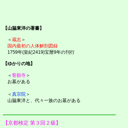
【山脇東洋の著書】
＜
蔵志
＞
国内最初の人体解剖図録
1759年(皇紀2419)宝暦9年の刊行
【ゆかりの地】
＜
誓願寺
＞
お墓がある
＜
真宗院
＞
山脇東洋と、代々一族のお墓がある
【京都検定 第３回２級】