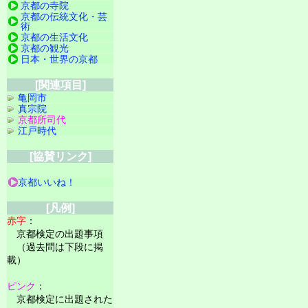
京都の寺院
京都の伝統文化・芸
術
京都の生活文化
京都の観光
日本・世界の京都
[関連項目]
亀岡市
真宗院
京都所司代
江戸時代
[協賛リンク]
京都いいね！
[凡例]
赤字
：
京都検定の出題事項
（過去問は下段に掲
載）
ピンク
：
京都検定に出題された