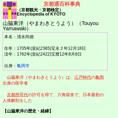
京都通百科事典
（京都観光・京都検定）
Encyclopedia of KYOTO
山脇東洋（やまわきとうよう）（Touyou
Yamawaki）
本名：清水尚徳
生年：1705年(皇紀2365)宝永２年12月18日
没年：1762年(皇紀2422)宝暦12年8月8日
出身：
亀岡市
山脇東洋（やまわきとうよう）は、
江戸時代
の
亀岡
出身の医学者
京都所司代
の許可を得て、六角獄舎で、日本最初の
人体解剖をした
【山脇東洋の歴史・経緯】