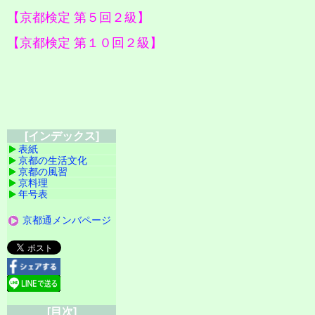
【京都検定 第５回２級】
【京都検定 第１０回２級】
[インデックス]
表紙
京都の生活文化
京都の風習
京料理
年号表
京都通メンバページ
[目次]