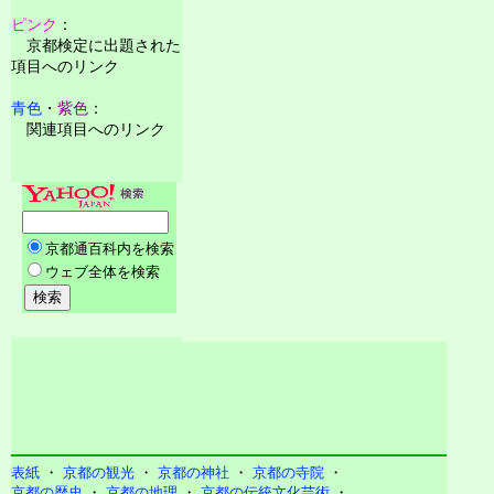
ピンク
：
京都検定に出題された
項目へのリンク
青色
・
紫色
：
関連項目へのリンク
表紙
・
京都の観光
・
京都の神社
・
京都の寺院
・
京都の歴史
・
京都の地理
・
京都の伝統文化芸術
・