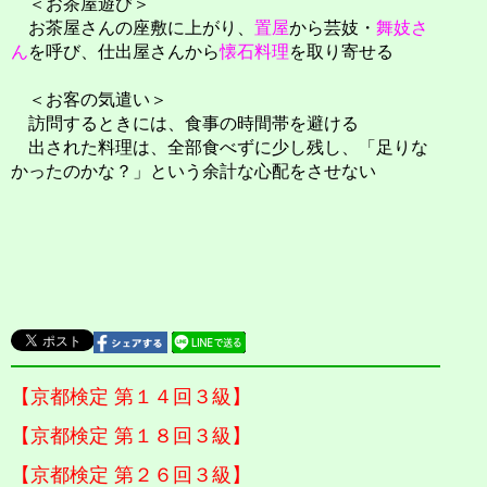
＜お茶屋遊び＞
お茶屋さんの座敷に上がり、
置屋
から芸妓・
舞妓さ
ん
を呼び、仕出屋さんから
懐石料理
を取り寄せる
＜お客の気遣い＞
訪問するときには、食事の時間帯を避ける
出された料理は、全部食べずに少し残し、「足りな
かったのかな？」という余計な心配をさせない
【京都検定 第１４回３級】
【京都検定 第１８回３級】
【京都検定 第２６回３級】