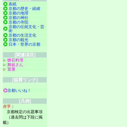
表紙
京都の歴史・経緯
京都の地理
京都の神社
京都の寺院
京都の伝統文化・芸
術
京都の生活文化
京都の観光
日本・世界の京都
[関連項目]
懐石料理
舞妓さん
置屋
[協賛リンク]
京都いいね！
[凡例]
赤字
：
京都検定の出題事項
（過去問は下段に掲
載）