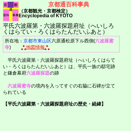
京都通百科事典
（京都観光・京都検定）
Encyclopedia of KYOTO
平氏六波羅第・六波羅探題府址（へいしろ
くはらてい・ろくはらたんだいふあと）
所在地：
京都市
東山区
六原通松原下ル西側(
六波羅蜜
寺
)
地図情報
平氏六波羅第・六波羅探題府址（へいしろくはらて
い・ろくはらたんだいふあと）は、平氏一族の邸宅跡
と鎌倉幕府
六波羅探題
の跡
六波羅蜜寺
の境内を入ってすぐの右脇に石碑が立て
られている
【平氏六波羅第・六波羅探題府址の歴史・経緯】