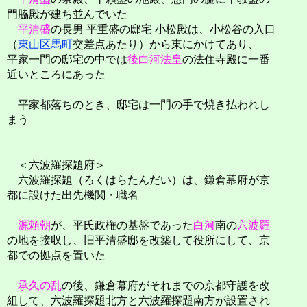
門脇殿が建ち並んでいた
平清盛
の長男 平重盛の邸宅 小松殿は、小松谷の入口
（
東山区
馬町
交差点あたり）から東にかけてあり、
平家一門の邸宅の中では
後白河法皇
の法住寺殿に一番
近いところにあった
平家都落ちのとき、邸宅は一門の手で焼き払われし
まう
＜六波羅探題府＞
六波羅探題（ろくはらたんだい）は、鎌倉幕府が京
都に設けた出先機関・職名
源頼朝
が、平氏政権の基盤であった
白河
南の
六波羅
の地を接収し、旧平清盛邸を改築して役所にして、京
都での拠点を置いた
承久の乱
の後、鎌倉幕府がそれまでの京都守護を改
組して、六波羅探題北方と六波羅探題南方が設置され