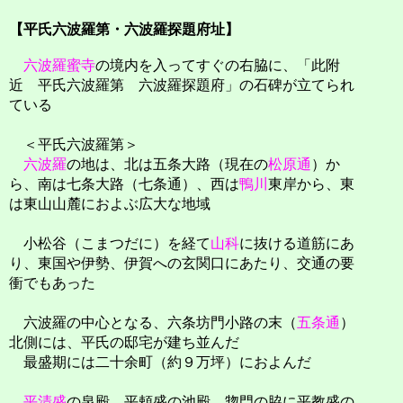
【平氏六波羅第・六波羅探題府址】
六波羅蜜寺
の境内を入ってすぐの右脇に、「此附
近 平氏六波羅第 六波羅探題府」の石碑が立てられ
ている
＜平氏六波羅第＞
六波羅
の地は、北は五条大路（現在の
松原通
）か
ら、南は七条大路（七条通）、西は
鴨川
東岸から、東
は東山山麓におよぶ広大な地域
小松谷（こまつだに）を経て
山科
に抜ける道筋にあ
り、東国や伊勢、伊賀への玄関口にあたり、交通の要
衝でもあった
六波羅の中心となる、六条坊門小路の末（
五条通
）
北側には、平氏の邸宅が建ち並んだ
最盛期には二十余町（約９万坪）におよんだ
平清盛
の泉殿、平頼盛の池殿、惣門の脇に平教盛の