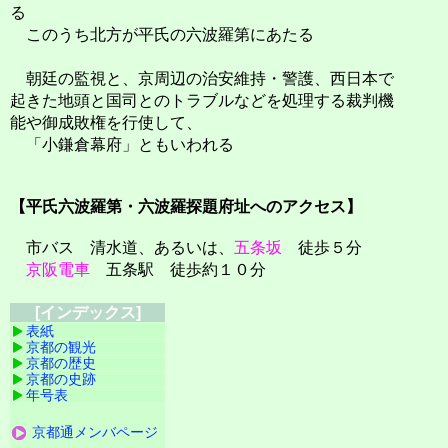
る
このうち北方が平氏の六波羅第にあたる
朝廷の監視と、京周辺の治安維持・警護、西日本で
起きた地頭と国司とのトラブルなどを処理する裁判機
能や御成敗権を行使して、
「小鎌倉幕府」ともいわれる
【平氏六波羅第・六波羅探題府址へのアクセス】
市バス 清水道、あるいは、
五条坂
徒歩５分
京阪電車
五条駅 徒歩約１０分
[インデックス]
表紙
京都の観光
京都の歴史
京都の史跡
年号表
京都通メンバページ