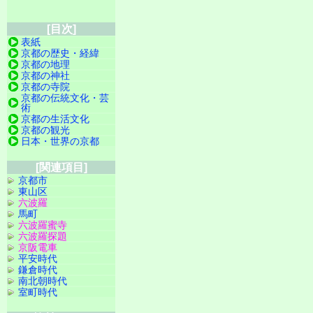
[目次]
表紙
京都の歴史・経緯
京都の地理
京都の神社
京都の寺院
京都の伝統文化・芸
術
京都の生活文化
京都の観光
日本・世界の京都
[関連項目]
京都市
東山区
六波羅
馬町
六波羅蜜寺
六波羅探題
京阪電車
平安時代
鎌倉時代
南北朝時代
室町時代