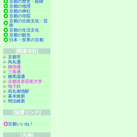
京都の歴史・経緯
京都の地理
京都の神社
京都の寺院
京都の伝統文化・芸
術
京都の生活文化
京都の観光
日本・世界の京都
[関連項目]
京都市
烏丸通
御池通
三条通
柳馬場通
京都造形芸術大学
地下鉄
烏丸御池駅
幕末維新
明治維新
[協賛リンク]
京都いいね！
[凡例]