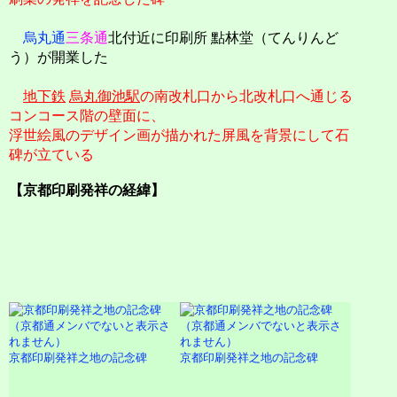
烏丸通
三条通
北付近に印刷所 點林堂（てんりんど
う）が開業した
地下鉄
烏丸御池駅
の南改札口から北改札口へ通じる
コンコース階の壁面に、
浮世絵風のデザイン画が描かれた屏風を背景にして石
碑が立ている
【京都印刷発祥の経緯】
京都印刷発祥之地の記念碑
京都印刷発祥之地の記念碑