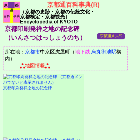
京都通百科事典(R)
（京都の史跡・京都の伝統文化・
京都検定・京都観光）
Encyclopedia of KYOTO
京都印刷発祥之地の記念碑
（いんさつはっしょうのち）
所在地：
京都市
中京区虎屋町（
地下鉄
烏丸御池駅
構
内）
地図情報
京都印刷発祥之地の記念碑