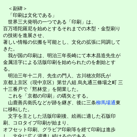
＜副碑＞
「印刷は文化である」
世界三大発明の一つである「印刷」は、
百万塔陀羅尼を始めとするそれまでの木型・金型刷り
の技術を進展させ、
著しい情報の伝搬を可能とし、文化の拡張に同調して
きた。
我が国の印刷は、明治三年長崎にて本木昌造先生が
金属活字による活版印刷を始められたのを創始とす
る。
明治三年十二月、先生の門人、古川穂次郎氏が
京都上京区（現中京区）第廿八組 烏丸通三條場之町 三
十三番戸で「黙林堂」を開業した。
これを「京都の印刷」の嚆矢とする。
山鹿善兵衛氏などが跡を継ぎ、後に三条
柳馬場通
東
に移転した。
文字を主とした活版印刷後、絵画に適した石版印
刷、コロタイプ印刷が始まり、
オフセット印刷、グラビア印刷等を經て印刷は進歩
し、文化に広く浸透し続けるのである。