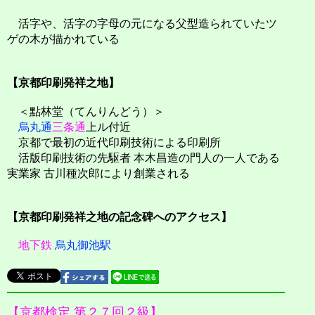
活字や、活字の字母の元になる父型造られていたツ
ゲの木が描かれている
【京都印刷発祥之地】
＜點林堂（てんりんどう）＞
烏丸通
三条通
上ル付近
京都で最初の近代印刷技術による印刷所
活版印刷技術の先駆者 本木昌造の門人の一人である
実業家 古川種次郎により創業される
【京都印刷発祥之地の記念碑へのアクセス】
地下鉄
烏丸御池駅
【京都検定 第２７回２級】