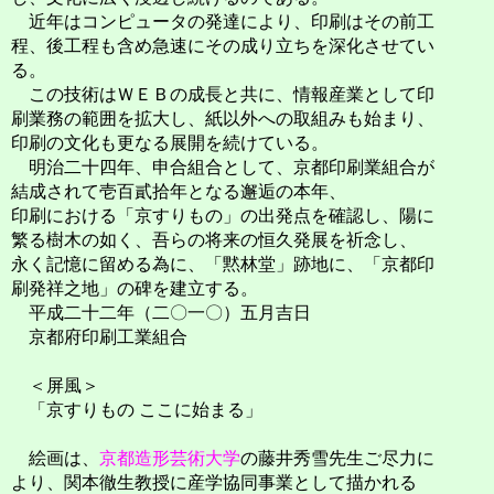
近年はコンピュータの発達により、印刷はその前工
程、後工程も含め急速にその成り立ちを深化させてい
る。
この技術はＷＥＢの成長と共に、情報産業として印
刷業務の範囲を拡大し、紙以外への取組みも始まり、
印刷の文化も更なる展開を続けている。
明治二十四年、申合組合として、京都印刷業組合が
結成されて壱百貳拾年となる邂逅の本年、
印刷における「京すりもの」の出発点を確認し、陽に
繁る樹木の如く、吾らの将来の恒久発展を祈念し、
永く記憶に留める為に、「黙林堂」跡地に、「京都印
刷発祥之地」の碑を建立する。
平成二十二年（二〇一〇）五月吉日
京都府印刷工業組合
＜屏風＞
「京すりもの ここに始まる」
絵画は、
京都造形芸術大学
の藤井秀雪先生ご尽力に
より、関本徹生教授に産学協同事業として描かれる