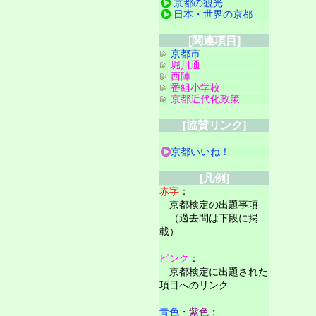
京都の観光
日本・世界の京都
[関連項目]
京都市
堀川通
西陣
番組小学校
京都近代化政策
[協賛リンク]
京都いいね！
[凡例]
赤字
：
京都検定の出題事項
（過去問は下段に掲
載）
ピンク
：
京都検定に出題された
項目へのリンク
青色
・
紫色
：