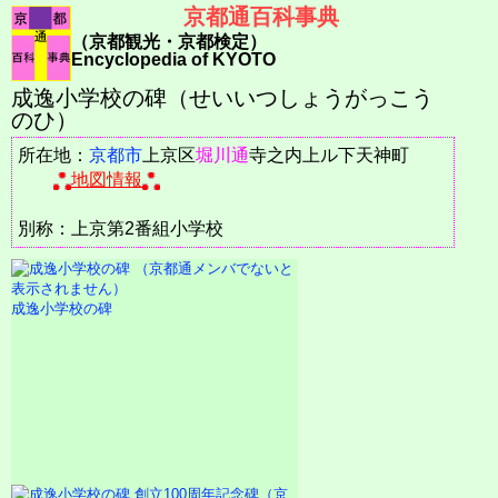
京都通百科事典
（京都観光・京都検定）
Encyclopedia of KYOTO
成逸小学校の碑（せいいつしょうがっこう
のひ）
所在地：
京都市
上京区
堀川通
寺之内上ル下天神町
地図情報
別称：上京第2番組小学校
成逸小学校の碑