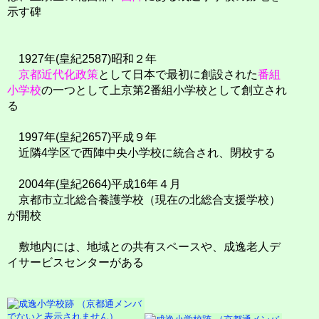
示す碑
1927年(皇紀2587)昭和２年
京都近代化政策
として日本で最初に創設された
番組
小学校
の一つとして上京第2番組小学校として創立され
る
1997年(皇紀2657)平成９年
近隣4学区で西陣中央小学校に統合され、閉校する
2004年(皇紀2664)平成16年４月
京都市立北総合養護学校（現在の北総合支援学校）
が開校
敷地内には、地域との共有スペースや、成逸老人デ
イサービスセンターがある