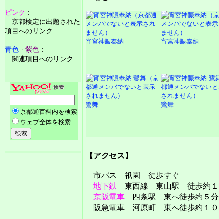
ピンク
：
京都検定に出題された
項目へのリンク
宵宮神賑奉納
宵宮神賑奉納
青色
・
紫色
：
関連項目へのリンク
鷺舞
鷺舞
【アクセス】
市バス 祇園 徒歩すぐ
地下鉄
東西線 東山駅 徒歩約１
京阪電車
四条駅 東へ徒歩約５分
阪急電車 河原町 東へ徒歩約１０