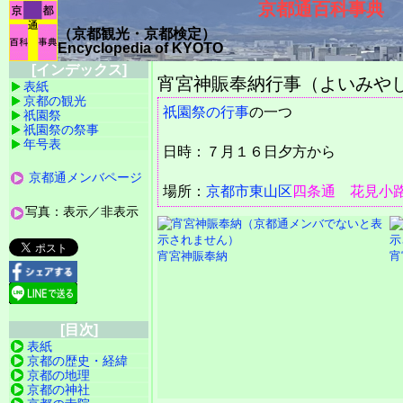
京都通百科事典
（京都観光・京都検定）
Encyclopedia of KYOTO
[インデックス]
宵宮神賑奉納行事（よいみや
表紙
京都の観光
祇園祭の行事
の一つ
祇園祭
祇園祭の祭事
年号表
日時：７月１６日夕方から
京都通メンバページ
場所：
京都市
東山区
四条通
花見小
写真：表示／非表示
宵宮神賑奉納
宵
[目次]
表紙
京都の歴史・経緯
京都の地理
京都の神社