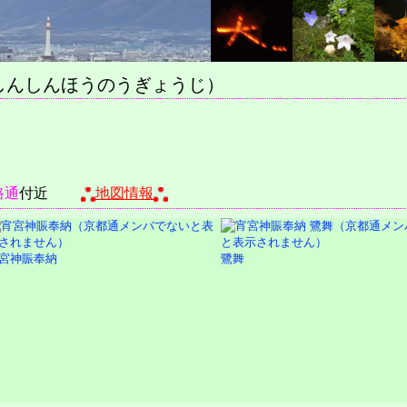
しんしんほうのうぎょうじ）
路通
付近
地図情報
宮神賑奉納
鷺舞