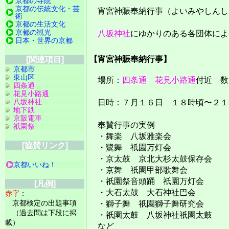
京都の寺院
京都の伝統文化・芸
宵宮神賑奉納行事（よいみやしんし
術
京都の生活文化
京都の観光
八坂神社
にゆかりのある各団体によ
日本・世界の京都
【宵宮神賑奉納行事】
[関連項目]
京都市
東山区
場所：
四条通
花見小路通
付近 数
四条通
花見小路通
八坂神社
日時：７月１６日 １８時頃〜２１
地下鉄
京阪電車
奉賛行事の実例
祇園祭
・舞楽 八坂雅楽会
[協賛リンク]
・鷺舞 祇園万灯会
・京太鼓 京北大杉太鼓保存会
京都いいね！
・京舞 祇園甲部歌舞会
・祇園祭音頭踊 祇園万灯会
[凡例]
・大石太鼓 大石神社巴会
赤字
：
京都検定の出題事項
・獅子舞 祇園獅子舞研究会
（過去問は下段に掲
・祇園太鼓 八坂神社祇園太鼓
載）
など