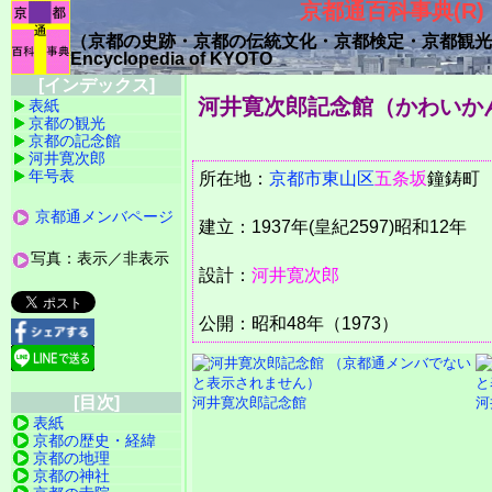
京都通百科事典(R)
（京都の史跡・京都の伝統文化・
京都検定・京都観光
Encyclopedia of KYOTO
[インデックス]
河井寛次郎記念館（かわいか
表紙
京都の観光
京都の記念館
河井寛次郎
年号表
所在地：
京都市
東山区
五条坂
鐘鋳
京都通メンバページ
建立：1937年(皇紀2597)昭和12年
写真：表示／非表示
設計：
河井寛次郎
公開：昭和48年（1973）
[目次]
河井寛次郎記念館
河
表紙
京都の歴史・経緯
京都の地理
京都の神社