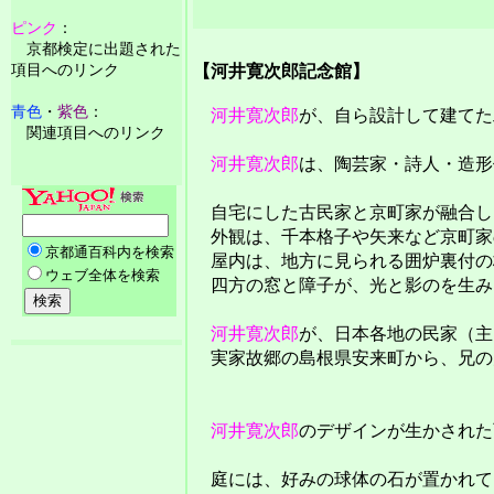
ピンク
：
京都検定に出題された
項目へのリンク
【河井寛次郎記念館】
青色
・
紫色
：
河井寛次郎
が、自ら設計して建てた
関連項目へのリンク
河井寛次郎
は、陶芸家・詩人・造形
自宅にした古民家と京町家が融合し
外観は、千本格子や矢来など京町家
屋内は、地方に見られる囲炉裏付の
四方の窓と障子が、光と影のを生み
河井寛次郎
が、日本各地の民家（主
実家故郷の島根県安来町から、兄の
河井寛次郎
のデザインが生かされた
庭には、好みの球体の石が置かれて