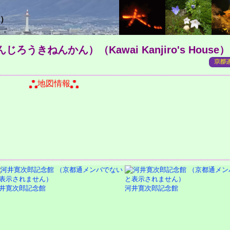
）
んじろうきねんかん）
（Kawai Kanjiro's House）
町
地図情報
井寛次郎記念館
河井寛次郎記念館