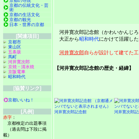
京都の寺院
京都の伝統文化・芸
術
京都の生活文化
京都の観光
日本・世界の京都
河井寛次郎記念館（かわいかんじろ
[関連項目]
大正から
昭和時代
にかけて活躍し
京都市
東山区
五条坂
河井寛次郎
自らが設計して建てた工
馬町
河井寛次郎
京焼・清水焼
【河井寛次郎記念館の歴史・経緯】
京阪電車
昭和時代
[協賛リンク]
京都いいね！
[凡例]
河井寛次郎記念館
河井寛次郎記
赤字
：
京都検定の出題事項
（過去問は下段に掲
載）