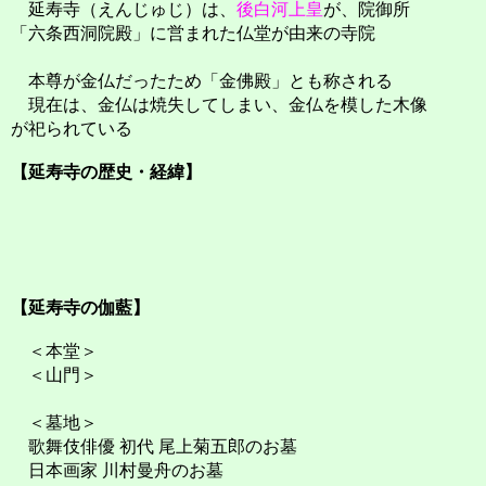
延寿寺（えんじゅじ）は、
後白河上皇
が、院御所
「六条西洞院殿」に営まれた仏堂が由来の寺院
本尊が金仏だったため「金佛殿」とも称される
現在は、金仏は焼失してしまい、金仏を模した木像
が祀られている
【延寿寺の歴史・経緯】
【延寿寺の伽藍】
＜本堂＞
＜山門＞
＜墓地＞
歌舞伎俳優 初代 尾上菊五郎のお墓
日本画家 川村曼舟のお墓