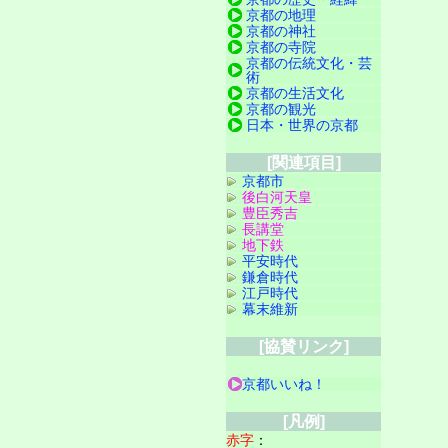
京都の地理
京都の神社
京都の寺院
京都の伝統文化・芸
術
京都の生活文化
京都の観光
日本・世界の京都
[関連項目]
京都市
後白河天皇
豊臣秀吉
長講堂
地下鉄
平安時代
鎌倉時代
江戸時代
幕末維新
[協賛リンク]
京都いいね！
[凡例]
赤字
：