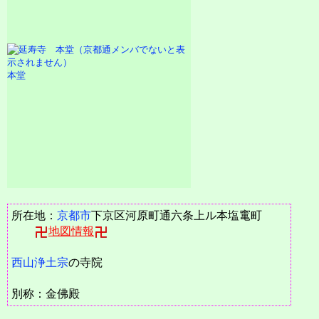
本堂
所在地：
京都市
下京区河原町通六条上ル本塩竃町
地図情報
西山浄土宗
の寺院
別称：金佛殿