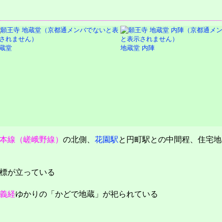
蔵堂
地蔵堂 内陣
本線（嵯峨野線）
の北側、
花園駅
と円町駅との中間程、住宅地
標が立っている
義経
ゆかりの「かどで地蔵」が祀られている