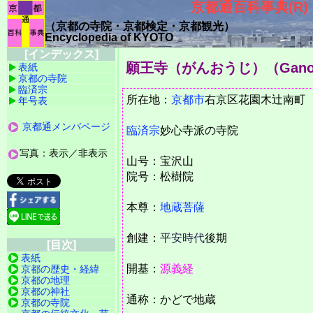
京都通百科事典(R)
（京都の寺院・京都検定・京都観光）
Encyclopedia of KYOTO
[インデックス]
願王寺（がんおうじ）（Gano
表紙
京都の寺院
臨済宗
所在地：
京都市
右京区花園木辻
年号表
京都通メンバページ
臨済宗
妙心寺派の寺院
写真：表示／非表示
山号：宝沢山
院号：松樹院
本尊：
地蔵菩薩
創建：
平安時代
後期
[目次]
表紙
開基：
源義経
京都の歴史・経緯
京都の地理
京都の神社
通称：かどで地蔵
京都の寺院