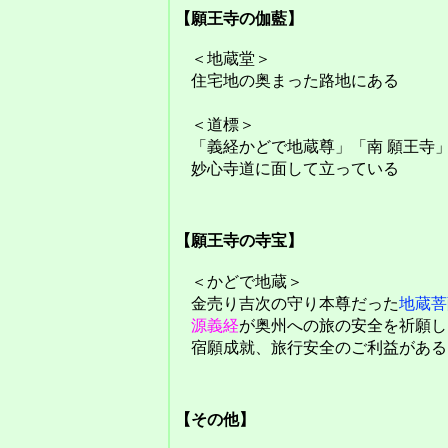
【願王寺の伽藍】
＜地蔵堂＞
住宅地の奥まった路地にある
＜道標＞
「義経かどで地蔵尊」「南 願王寺
妙心寺道に面して立っている
【願王寺の寺宝】
＜かどで地蔵＞
金売り吉次の守り本尊だった
地蔵菩
源義経
が奥州への旅の安全を祈願し
宿願成就、旅行安全のご利益がある
【その他】