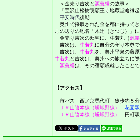
＜金売り吉次と
源義経
の故事＞
「宝沢山松樹院願王寺地蔵堂略縁起
平安時代
後期
奥州で採取された金を都に持ってき
この辺りの地名「木辻（きつじ）」に
金売り吉次の邸宅に、牛若丸（
源義
吉次は、
牛若丸
に自分の守り本尊で
吉次は、
牛若丸
を、奥州平泉の藤原
牛若丸
と吉次は、奥州への旅立ちに際
源義経
は、その宿願成就したことで
【アクセス】
市バス 西ノ京馬代町 徒歩約５分
ＪＲ山陰本線（嵯峨野線）
花園駅
ＪＲ山陰本線（嵯峨野線）
円町駅