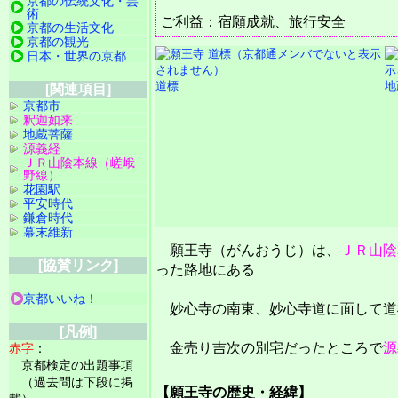
京都の伝統文化・芸
術
ご利益：宿願成就、旅行安全
京都の生活文化
京都の観光
日本・世界の京都
道標
地
[関連項目]
京都市
釈迦如来
地蔵菩薩
源義経
ＪＲ山陰本線（嵯峨
野線）
花園駅
平安時代
鎌倉時代
幕末維新
願王寺（がんおうじ）は、
ＪＲ山陰
[協賛リンク]
った路地にある
京都いいね！
妙心寺の南東、妙心寺道に面して道
[凡例]
金売り吉次の別宅だったところで
源
赤字
：
京都検定の出題事項
（過去問は下段に掲
【願王寺の歴史・経緯】