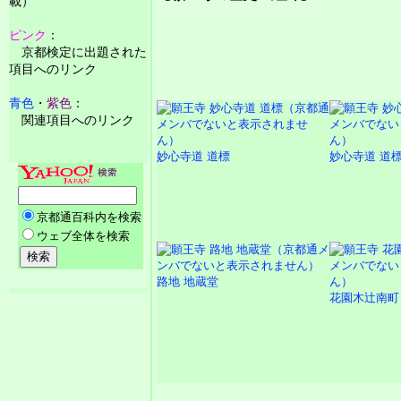
載）
ピンク
：
京都検定に出題された
項目へのリンク
青色
・
紫色
：
関連項目へのリンク
妙心寺道 道標
妙心寺道 道
路地 地蔵堂
花園木辻南町