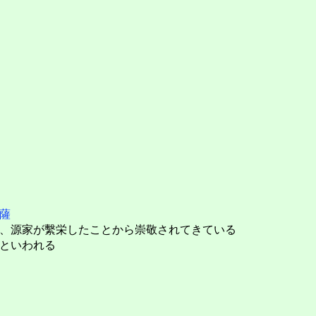
」
薩
、源家が繫栄したことから崇敬されてきている
といわれる