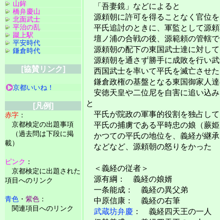
山鉾
「吾妻鏡」などによると
橋弁慶山
源頼朝に許可を得ることなく官位を
北面武士
平治の乱
平氏追討のときに、軍監として源頼
蹴上駅
壇ノ浦の合戦の後、源範頼の管轄で
平安時代
源頼朝の配下の東国武士達に対して
鎌倉時代
源頼朝を通さず勝手に成敗を行い武
[協賛リンク]
西国武士を率いて平氏を滅亡させた
鎌倉政権の基盤となる東国御家人達
京都いいね！
安徳天皇や二位尼を自害に追い込み
と
[凡例]
平氏が院政の軍事的役割を独占して
赤字
：
京都検定の出題事項
平氏の捕虜である平時忠の娘（蕨姫
（過去問は下段に掲
かつての平氏の地位を、義経が継承
載）
などなど、源頼朝の怒りをかった
ピンク
：
＜義経の従者＞
京都検定に出題された
源有綱： 義経の娘婿
項目へのリンク
一条能成： 義経の異父弟
青色
・
紫色
：
中原信康： 義経の右筆
関連項目へのリンク
武蔵坊弁慶
： 義経四天王の一人