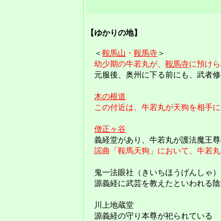
【ゆかりの地】
＜
鞍馬山
・
鞍馬寺
＞
幼少期の牛若丸が、
鞍馬寺
に預けら
元服後、奥州に下る前にも、武者修
木の根道
この付近は、牛若丸が天狗を相手に
僧正ヶ谷
義経堂があり、牛若丸が護法魔王尊
謡曲「鞍馬天狗」において、牛若丸
鬼一法眼社（きいちほうげんしゃ）
源義経に武芸を教えたといわれる陰
川上地蔵堂
源義経の守り本尊が祀られている