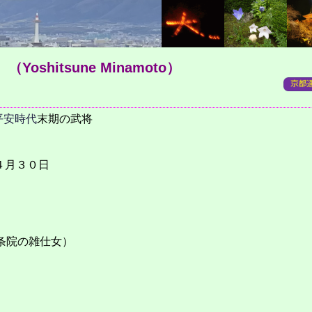
）
（Yoshitsune Minamoto）
平安時代
末期の武将
閏４月３０日
条院の雑仕女）