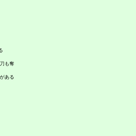
る
刀も奪
がある