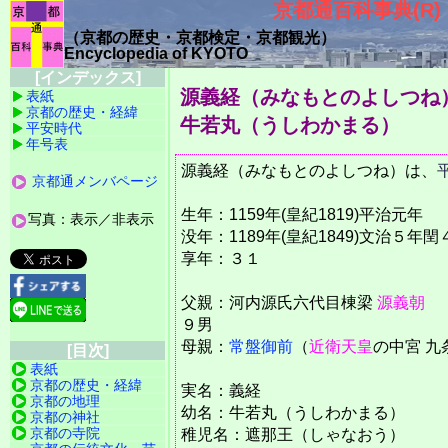
京都通百科事典(R)
（京都の歴史・
京都検定・京都観光）
Encyclopedia of KYOTO
[インデックス]
源義経（みなもとのよしつね
表紙
京都の歴史・経緯
牛若丸（うしわかまる）
平安時代
年号表
源義経（みなもとのよしつね）は、
京都通メンバページ
生年：1159年(皇紀1819)平治元年
写真：表示／非表示
没年：1189年(皇紀1849)文治５年
享年：３１
父親：河内源氏六代目棟梁
源義朝
９男
母親：
常盤御前
（
近衛天皇
の中宮 九
[目次]
表紙
京都の歴史・経緯
実名：義経
京都の地理
幼名：牛若丸（うしわかまる）
京都の神社
京都の寺院
稚児名：遮那王（しゃなおう）