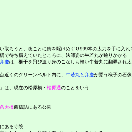
い取ろうと、夜ごとに街を駆けめぐり999本の太刀を手に入れ
橋で待ち構えていたところに、法師姿の牛若丸が通りかかる
弁慶
は、欄干を飛び渡り身のこなしも軽い牛若丸に翻弄され太
点近くのグリーンベルト内に、
牛若丸と弁慶
が闘う様子の石像
」は、現在の松原橋・
松原通
のことをいう
条大橋
西橋詰にある公園
にある寺院