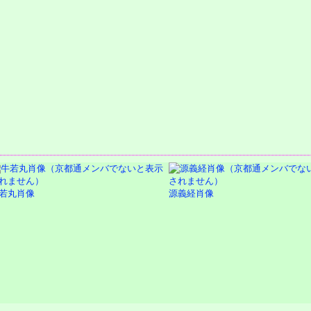
若丸肖像
源義経肖像