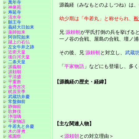
萬年寺
源義経（みなもとのよしつね）は、
神泉苑
寿延寺
清水寺
幼少期は「牛若丸」と称せられ、
鞍
願王寺
義経大日如来
薬師如来
兄
源頼朝
が平氏打倒の兵を挙げる
阿弥陀如来
一ノ谷の合戦、屋島の合戦、壇ノ浦
蹴上の石仏
左女牛井之跡
近衛天皇
その後、兄
源頼朝
と対立し、
武蔵
後白河天皇
二条天皇
「
平家物語
」などにも登場し、多く
源義朝
源頼朝
平清盛
平重衡
【源義経の歴史・経緯】
金売吉次
梶原景季
武蔵坊弁慶
常盤御前
静御前
歌舞伎
浄瑠璃
平家物語
【主な関連人物】
牛若丸と弁慶
木の芽煮
＜
源頼朝
との対立理由＞
祇園祭