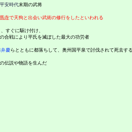
平安時代
末期の武将
馬寺
で天狗と出会い武術の修行をしたといわれる
と、すぐに駆け付け、
の合戦により平氏を滅ぼした最大の功労者
坊弁慶
らとともに都落ちして、奥州国平泉で討伐されて死去す
の伝説や物語を生んだ