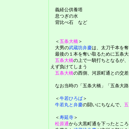
義経公供養塔
息つぎの水
背比べ石 など
＜
五条大橋
＞
大男の
武蔵坊弁慶
は、太刀千本を奪
最後の１本を奪い取るために五条大
五条大橋
の上で一騎打ちとなるが、
えず負けてしまう
五条大橋
の西側、河原町通との交差
なお当時の「五条大橋」「五条大路
＜
牛若ひろば
＞
牛若丸と弁慶
の闘いにちなんで、
五
＜
寿延寺
＞
松原通
から大黒町通を下ったところ