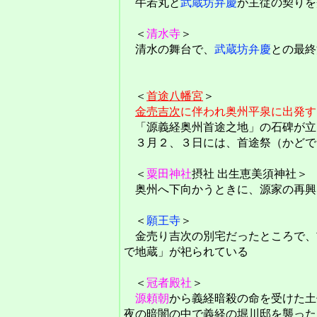
牛若丸と
武蔵坊弁慶
が主従の契りを
＜
清水寺
＞
清水の舞台で、
武蔵坊弁慶
との最終
＜
首途八幡宮
＞
金売吉次
に伴われ奥州平泉に出発す
「源義経奥州首途之地」の石碑が立
３月２、３日には、首途祭（かどで
＜
粟田神社
摂社 出生恵美須神社＞
奥州へ下向かうときに、源家の再興
＜
願王寺
＞
金売り吉次の別宅だったところで、
で地蔵」が祀られている
＜
冠者殿社
＞
源頼朝
から義経暗殺の命を受けた土
夜の暗闇の中で義経の堀川邸を襲った