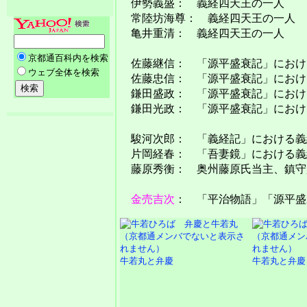
伊勢義盛： 義経四天王の一人
常陸坊海尊： 義経四天王の一人
亀井重清： 義経四天王の一人
佐藤継信： 「源平盛衰記」におけ
佐藤忠信： 「源平盛衰記」におけ
鎌田盛政： 「源平盛衰記」におけ
鎌田光政： 「源平盛衰記」におけ
駿河次郎： 「義経記」における義
片岡経春： 「吾妻鏡」における義
藤原秀衡： 奥州藤原氏当主、鎮守
金売吉次
： 「平治物語」「源平盛
牛若丸と弁慶
牛若丸と弁慶