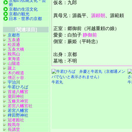
京都の伝統文化・芸
仮名：九郎
術
京都の生活文化
京都の観光
異母兄：源義平、
源頼朝
、源範頼
日本・世界の京都
正室：郷御前（河越重頼の娘）
[関連項目]
愛妾：白拍子
静御前
京都市
五条通
側室：蕨姫（平時忠）
松原通
五条大橋
鞍馬山
出身：京都
東海道
墓地：不明
山陽道
蹴上
木の根道
僧正ヶ谷
宇治川
牛若丸
牛
牛若ひろば
首途八幡宮
粟田神社
五條天神宮
若宮八幡宮社
若宮八幡宮
稗田野神社
冠者殿社
鞍馬寺
長講堂