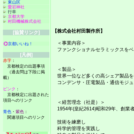
東山区
愛宕神社
行幸
京都大学
村田機械株式会社
【株式会社村田製作所】
[協賛リンク]
＜事業内容＞
京都いいね！
ファンクショナルセラミックスをベ
[凡例]
赤字
：
京都検定の出題事項
＜製品＞
（過去問は下段に掲
世界一位など多くの高シェア製品を
載）
コンデンサ・圧電製品・通信モジュ
ピンク
：
京都検定に出題された
項目へのリンク
＜経営理念（社是）＞
1954年(皇紀2614)昭和29年、
青色
・
紫色
：
関連項目へのリンク
技術を練磨し
科学的管理を実践し