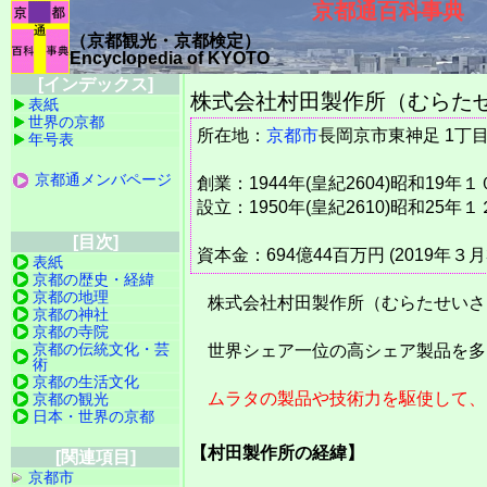
京都通百科事典
（京都観光・京都検定）
Encyclopedia of KYOTO
[インデックス]
株式会社村田製作所（むらたせいさくしょ
表紙
世界の京都
所在地：
京都市
長岡京市東神足 1
年号表
京都通メンバページ
創業：1944年(皇紀2604)昭和19年
設立：1950年(皇紀2610)昭和25年
[目次]
資本金：694億44百万円 (2019年３月
表紙
京都の歴史・経緯
京都の地理
株式会社村田製作所（むらたせいさ
京都の神社
京都の寺院
京都の伝統文化・芸
世界シェア一位の高シェア製品を多
術
京都の生活文化
ムラタの製品や技術力を駆使して、
京都の観光
日本・世界の京都
【村田製作所の経緯】
[関連項目]
京都市