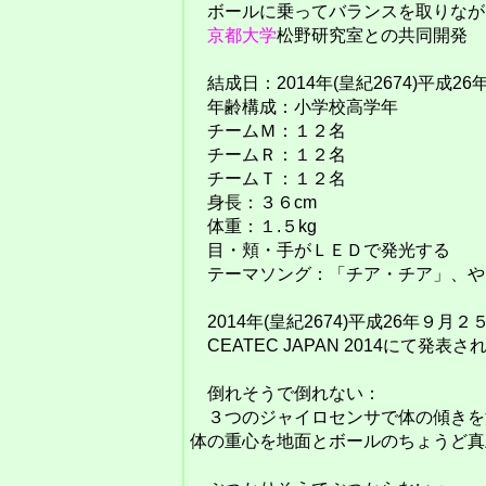
ボールに乗ってバランスを取りなが
京都大学
松野研究室との共同開発
結成日：2014年(皇紀2674)平成2
年齢構成：小学校高学年
チームＭ：１２名
チームＲ：１２名
チームＴ：１２名
身長：３６cm
体重：１.５kg
目・頬・手がＬＥＤで発光する
テーマソング：「チア・チア」、や
2014年(皇紀2674)平成26年９月２
CEATEC JAPAN 2014にて発表さ
倒れそうで倒れない：
３つのジャイロセンサで体の傾きを
体の重心を地面とボールのちょうど真