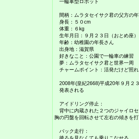
一輪車型ロボット
間柄：ムラタセイサク君の父方の年
身長：５０cm
体重：６kg
生年月日：９月２３日（おとめ座）
年齢：幼稚園の年長さん
出身地：滋賀県
好きなこと：公園で一輪車の練習
夢：ムラタセイサク君と世界一周
チャームポイント：活発だけど照れ
2008年(皇紀2668)平成20年９月２
発表される
アイドリング停止：
背中に内蔵された２つのジャイロセ
胸の円盤を回転させて左右の傾きを打
バック走行：
後ろを見なくても乗りこなせる