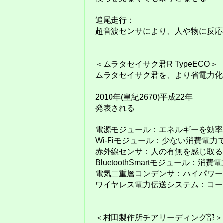
追尾走行：
超音波センサにより、人や物に反応
＜ムラタセイサク君R TypeECO＞
ムラタセイサク君を、より省電力化
2010年(皇紀2670)平成22年
発表される
電源モジュール：エネルギーを効率
Wi-Fiモジュール：少ない消費電
赤外線センサ：人の有無を感じ取る
BluetoothSmartモジュール：
電気二重層コンデンサ：ハイパワー
ワイヤレス電力伝送システム：コー
＜村田製作所チアリーディング部＞