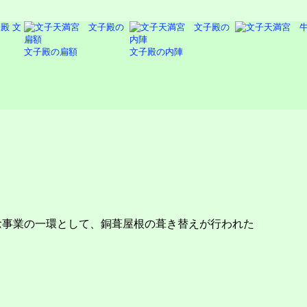
文
文子殿の扁額
文子殿の内陣
記念事業の一環として、銅葺屋根の葺き替えが行われた