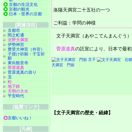
京都の生活文化
京都の観光
洛陽天満宮二十五社の一つ
日本・世界の京都
ご利益：学問の神様
[関連項目]
京都市
間之町通
文子天満宮（あやこてんまんぐう）
北野天満宮
伊勢神宮
菅原道真
の託宣により、日本で最初
豊受大神宮（外宮）
子授け祈願・子宝祈
願
文子
東向観音寺
天満宮 門前
菅原道真
菅原道真の祟り
丑
松
地下鉄
天明の大火
平安時代
[協賛リンク]
【文子天満宮の歴史・経緯】
京都いいね！
[凡例]