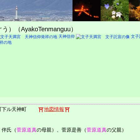
（AyakoTenmanguu）
天神信仰
文子
祥の地
町下ル天神町
地図情報
、伴氏（
菅原道真
の母親）、菅原是善（
菅原道真
の父親）