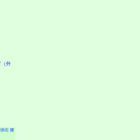
宮（外
腰