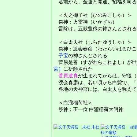
名前から、金運と開運、招福を司る
＜火之御子社（ひのみこしゃ）＞
祭神：火雷神（いかずち）
雷除け、五穀豊穣の神さんとされる
＜白太夫社（しらたゆうしゃ）＞
祭神：渡会春彦（わたらいはるひこ
子宝
の神さんとされる
菅原是善（すがわらこれよし）が世
宮）
に祈願された
菅原道真
が生まれてからは、守役（
渡会春彦は、若い頃から白髪で、「
各地の天神宮には、白太夫を称えて
＜白瀧稲荷社＞
祭神：正一位 白瀧稲荷大明神
末社