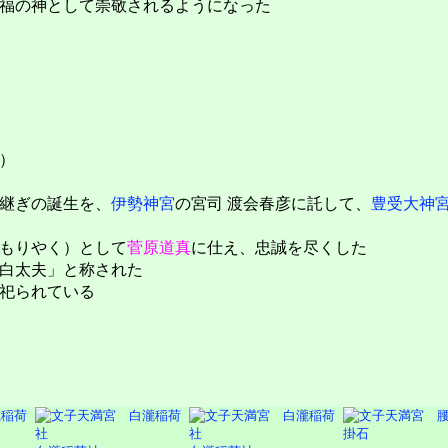
福の神として崇敬されるようになった
）
継ぎの誕生を、
伊勢神宮
の宮司 渡会春彦に託して、
豊受大神
もりやく）として
菅原道真
に仕え、忠誠を尽くした
白太夫」と称された
祀られている
掛石