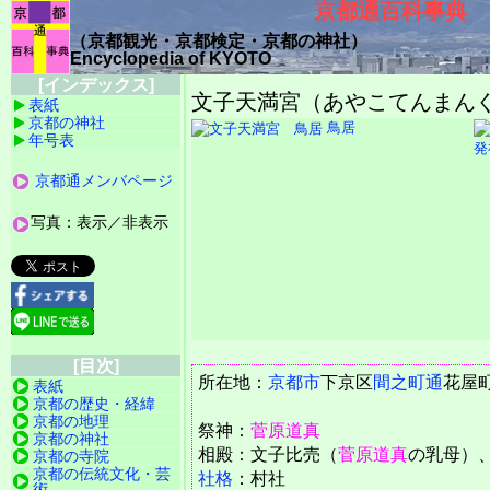
京都通百科事典
（京都観光・京都検定・京都の神社）
Encyclopedia of KYOTO
[インデックス]
文子天満宮（あやこてんまんぐう）
表紙
京都の神社
鳥居
年号表
発
京都通メンバページ
写真：表示／非表示
[目次]
所在地：
京都市
下京区
間之町通
花屋
表紙
京都の歴史・経緯
京都の地理
祭神：
菅原道真
京都の神社
相殿：文子比売（
菅原道真
の乳母）
京都の寺院
京都の伝統文化・芸
社格
：村社
術