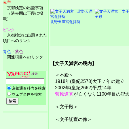
赤字
：
京都検定の出題事項
（過去問は下段に掲
子殿
載）
北野天満宮遥拝所
ピンク
：
京都検定に出題された
項目へのリンク
青色
・
紫色
：
関連項目へのリンク
【文子天満宮の境内】
＜本殿＞
1918年(皇紀2578)大正７年の建立
2002年(皇紀2662)平成14年
菅原道真
が亡くなり1100年目の
＜文子殿＞
＜文子託宣の像＞