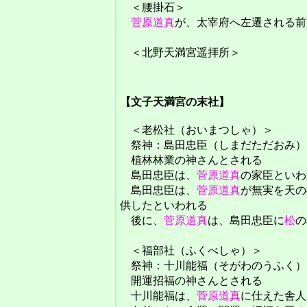
＜腰掛石＞
菅原道真
が、太宰府へ左遷される前
＜北野天満宮遥拝所＞
【文子天満宮の末社】
＜老松社（おいまつしゃ）＞
祭神：島田忠臣（しまだただおみ）
植林林業の神さんとされる
島田忠臣は、
菅原道真
の家臣といわ
島田忠臣は、
菅原道真
が無実を天の
供したといわれる
後に、
菅原道真
は、島田忠臣に
松
の
＜福部社（ふくべしゃ）＞
祭神：十川能福（そがわのうふく）
開運招福の神さんとされる
十川能福は、
菅原道真
に仕えた舎人