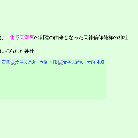
は、
北野天満宮
の創建の由来となった天神信仰発祥の神社
に祀られた神社
石標
本殿
本殿