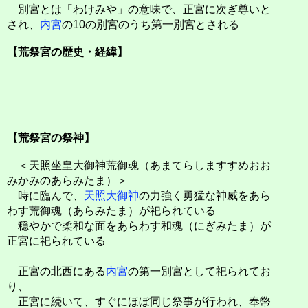
別宮とは「わけみや」の意味で、正宮に次ぎ尊いと
され、
内宮
の10の別宮のうち第一別宮とされる
【荒祭宮の歴史・経緯】
【荒祭宮の祭神】
＜天照坐皇大御神荒御魂（あまてらしますすめおお
みかみのあらみたま）＞
時に臨んで、
天照大御神
の力強く勇猛な神威をあら
わす荒御魂（あらみたま）が祀られている
穏やかで柔和な面をあらわす和魂（にぎみたま）が
正宮に祀られている
正宮の北西にある
内宮
の第一別宮として祀られてお
り、
正宮に続いて、すぐにほぼ同じ祭事が行われ、奉幣