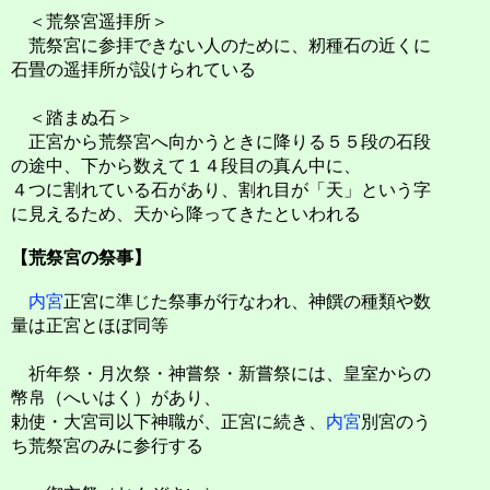
＜荒祭宮遥拝所＞
荒祭宮に参拝できない人のために、籾種石の近くに
石畳の遥拝所が設けられている
＜踏まぬ石＞
正宮から荒祭宮へ向かうときに降りる５５段の石段
の途中、下から数えて１４段目の真ん中に、
４つに割れている石があり、割れ目が「天」という字
に見えるため、天から降ってきたといわれる
【荒祭宮の祭事】
内宮
正宮に準じた祭事が行なわれ、神饌の種類や数
量は正宮とほぼ同等
祈年祭・月次祭・神嘗祭・新嘗祭には、皇室からの
幣帛（へいはく）があり、
勅使・大宮司以下神職が、正宮に続き、
内宮
別宮のう
ち荒祭宮のみに参行する