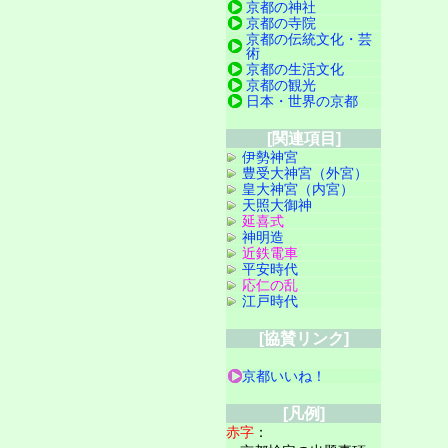
京都の神社
京都の寺院
京都の伝統文化・芸
術
京都の生活文化
京都の観光
日本・世界の京都
[関連項目]
伊勢神宮
豊受大神宮（外宮）
皇大神宮（内宮）
天照大御神
延喜式
神明造
近鉄電車
平安時代
応仁の乱
江戸時代
[協賛リンク]
京都いいね！
[凡例]
赤字
：