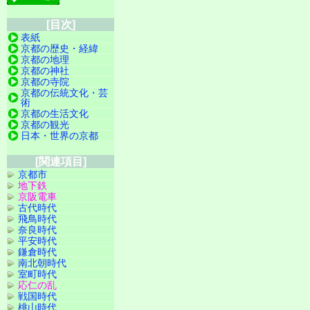
[目次]
表紙
京都の歴史・経緯
京都の地理
京都の神社
京都の寺院
京都の伝統文化・芸
術
京都の生活文化
京都の観光
日本・世界の京都
[関連項目]
京都市
地下鉄
京阪電車
古代時代
飛鳥時代
奈良時代
平安時代
鎌倉時代
南北朝時代
室町時代
応仁の乱
戦国時代
桃山時代