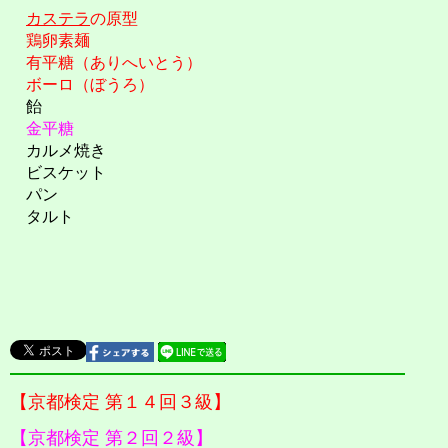
カステラ
の原型
鶏卵素麺
有平糖（ありへいとう）
ボーロ（ぼうろ）
飴
金平糖
カルメ焼き
ビスケット
パン
タルト
【京都検定 第１４回３級】
【京都検定 第２回２級】