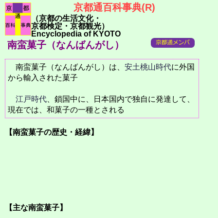
京都通百科事典(R)
（京都の生活文化・
京都検定・京都観光）
Encyclopedia of KYOTO
南蛮菓子（なんばんがし）
南蛮菓子（なんばんがし）は、
安土桃山時代
に外国
から輸入された菓子
江戸時代
、鎖国中に、日本国内で独自に発達して、
現在では、和菓子の一種とされる
【南蛮菓子の歴史・経緯】
【主な南蛮菓子】