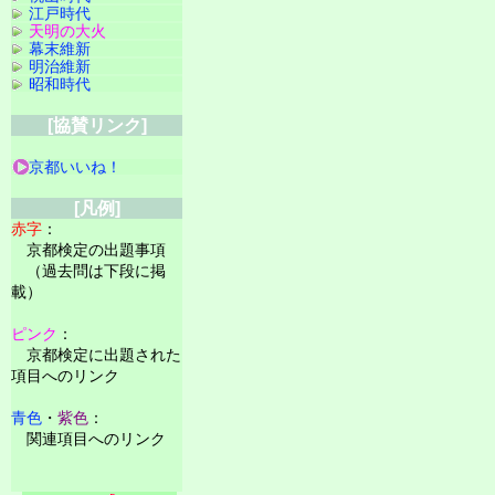
江戸時代
天明の大火
幕末維新
明治維新
昭和時代
[協賛リンク]
京都いいね！
[凡例]
赤字
：
京都検定の出題事項
（過去問は下段に掲
載）
ピンク
：
京都検定に出題された
項目へのリンク
青色
・
紫色
：
関連項目へのリンク