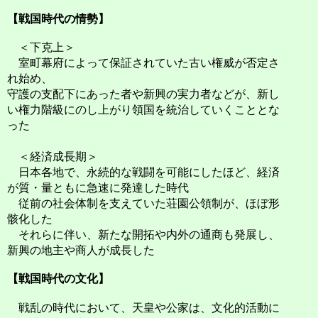
【戦国時代の情勢】
＜下克上＞
室町幕府によって保証されていた古い権威が否定さ
れ始め、
守護の支配下にあった者や新興の実力者などが、新し
い権力階級にのし上がり領国を統治していくこととな
った
＜経済成長期＞
日本各地で、永続的な戦闘を可能にしたほど、経済
が質・量ともに急速に発達した時代
従前の社会体制を支えていた荘園公領制が、ほぼ形
骸化した
それらに伴い、新たな開拓や内外の通商も発展し、
新興の地主や商人が成長した
【戦国時代の文化】
戦乱の時代において、天皇や公家は、文化的活動に