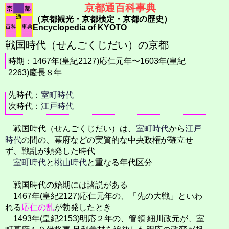
京都通百科事典
（京都観光・京都検定・京都の歴史）
Encyclopedia of KYOTO
戦国時代（せんごくじだい）の京都
時期：1467年(皇紀2127)応仁元年〜1603年(皇紀
2263)慶長８年
先時代：
室町時代
次時代：
江戸時代
戦国時代（せんごくじだい）は、
室町時代
から
江戸
時代
の間の、幕府などの実質的な中央政権が確立せ
ず、戦乱が頻発した時代
室町時代
と
桃山時代
と重なる年代区分
戦国時代の始期には諸説がある
1467年(皇紀2127)応仁元年の、「先の大戦」といわ
れる
応仁の乱
が勃発したとき
1493年(皇紀2153)明応２年の、管領 細川政元が、室