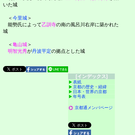
いた城
＜
今里城
＞
能勢氏によって
乙訓寺
の南の風呂川右岸に築かれた
城
＜
亀山城
＞
明智光秀
が
丹波平定
の拠点とした城
[インデックス]
表紙
京都の歴史・経緯
日本・世界の京都
年号表
京都通メンバページ