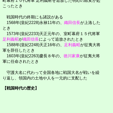
町幕府１０代将軍 足利義材を追放した明応の政変が起
こったとき
戦国時代の終期にも諸説がある
1568年(皇紀2228)永禄11年の、
織田信長
が上洛した
とき
1573年(皇紀2233)天正元年の、室町幕府１５代将軍
足利義昭
が
織田信長
によって追放されたとき
1588年(皇紀2248)天正16年の、
足利義昭
が征夷大将
軍を辞任したとき
1603年(皇紀2263)慶長８年の、
徳川家康
が征夷大将
軍に任命されたとき
守護大名に代わって全国各地に戦国大名が戦いを繰
り返し、領国内の土地や人を一元的に支配した
【戦国時代の歴史】