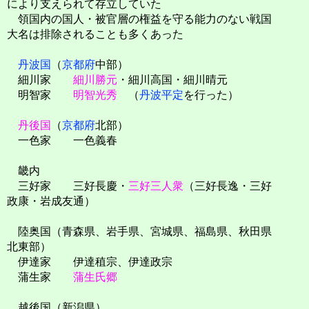
により支えられて存立していた
領国内の国人・被官層の権益を守る能力のない戦国
大名は排除されることも多くあった
丹波国
（
京都府
中部）
細川家
細川勝元
・細川高国・細川晴元
明智家
明智光秀
（
丹波平定
を行った）
丹後国
（
京都府
北部）
一色家 一色義春
畿内
三好家 三好長慶・
三好三人衆
（三好長逸・三好
政康・岩成友通）
陸奥国（青森県、岩手県、宮城県、福島県、秋田県
北東部）
伊達家 伊達稙宗、伊達政宗
蒲生家
蒲生氏郷
越後国（新潟県）