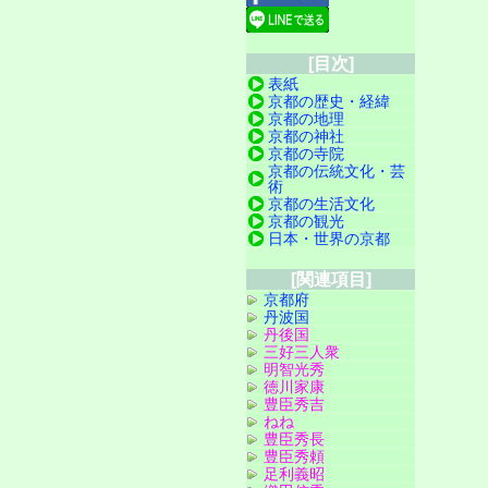
[目次]
表紙
京都の歴史・経緯
京都の地理
京都の神社
京都の寺院
京都の伝統文化・芸
術
京都の生活文化
京都の観光
日本・世界の京都
[関連項目]
京都府
丹波国
丹後国
三好三人衆
明智光秀
徳川家康
豊臣秀吉
ねね
豊臣秀長
豊臣秀頼
足利義昭