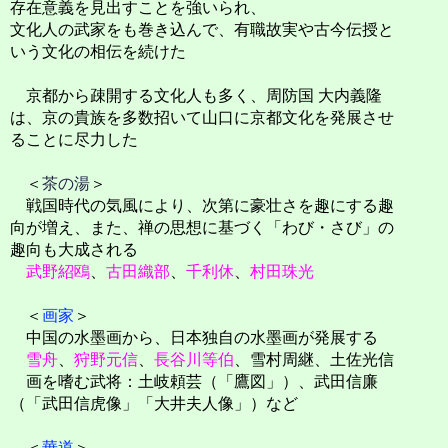
存在意義を見出すことを強いられ、
文化人の武家をも巻き込んで、有職故実や古今伝授と
いう文化の相伝を続けた
京都から疎開する文化人も多く、周防国 大内義隆
は、京の貴族を多数招いて山口に京都文化を発展させ
ることに尽力した
＜
茶の湯
＞
戦国時代の気風により、次第に豪壮さを趣にする趣
向が増え、また、禅の思想に基づく「わび・さび」の
趣向も大成される
武野紹鴎
、
古田織部
、
千利休
、
村田珠光
＜
画家
＞
中国の水墨画から、日本独自の水墨画が発展する
雪舟
、
狩野元信
、
長谷川等伯
、雪村周継、土佐光信
画を嗜む武将：土岐頼芸（「鷹図」）、武田信廉
（「武田信虎像」「大井夫人像」）など
＜
華道
＞