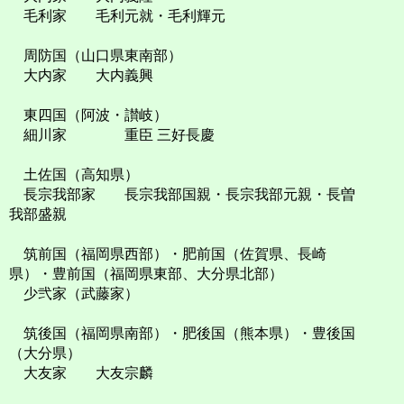
毛利家 毛利元就・毛利輝元
周防国（山口県東南部）
大内家 大内義興
東四国（阿波・讃岐）
細川家 重臣 三好長慶
土佐国（高知県）
長宗我部家 長宗我部国親・長宗我部元親・長曽
我部盛親
筑前国（福岡県西部）・肥前国（佐賀県、長崎
県）・豊前国（福岡県東部、大分県北部）
少弐家（武藤家）
筑後国（福岡県南部）・肥後国（熊本県）・豊後国
（大分県）
大友家 大友宗麟