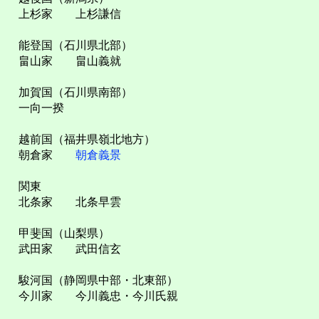
上杉家 上杉謙信
能登国（石川県北部）
畠山家 畠山義就
加賀国（石川県南部）
一向一揆
越前国（福井県嶺北地方）
朝倉家
朝倉義景
関東
北条家 北条早雲
甲斐国（山梨県）
武田家 武田信玄
駿河国（静岡県中部・北東部）
今川家 今川義忠・今川氏親