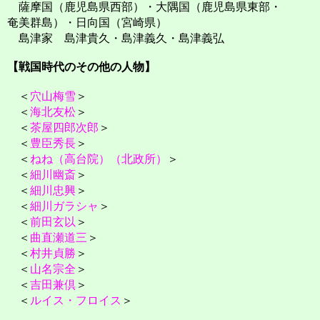
薩摩国（鹿児島県西部）・大隅国（鹿児島県東部・
奄美群島）・日向国（宮崎県）
島津家 島津貴久・島津義久・島津義弘
【戦国時代のその他の人物】
＜
穴山梅雪
＞
＜
海北友松
＞
＜
茶屋四郎次郎
＞
＜
豊臣秀長
＞
＜
ねね（高台院）（北政所）
＞
＜
細川幽斎
＞
＜
細川忠興
＞
＜
細川ガラシャ
＞
＜
前田玄以
＞
＜
曲直瀬道三
＞
＜
村井貞勝
＞
＜
山名宗全
＞
＜
吉田兼倶
＞
＜
ルイス・フロイス
＞