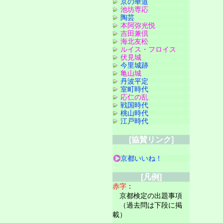
京の華道
池坊専応
陶芸
本阿弥光悦
吉田兼倶
海北友松
ルイス・フロイス
伏見城
今里城跡
亀山城
丹波平定
室町時代
応仁の乱
戦国時代
桃山時代
江戸時代
[協賛リンク]
京都いいね！
[凡例]
赤字
：
京都検定の出題事項
（過去問は下段に掲
載）