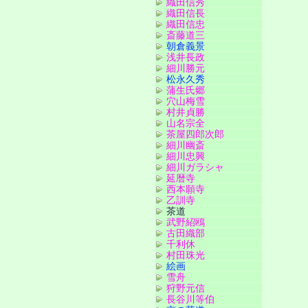
織田信秀
織田信長
織田信忠
斎藤道三
朝倉義景
浅井長政
細川勝元
松永久秀
蒲生氏郷
穴山梅雪
村井貞勝
山名宗全
茶屋四郎次郎
細川幽斎
細川忠興
細川ガラシャ
延暦寺
西本願寺
乙訓寺
茶道
武野紹鴎
古田織部
千利休
村田珠光
絵画
雪舟
狩野元信
長谷川等伯