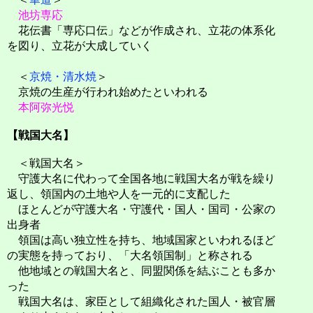
池坊専応
花伝書「専応口伝」などが作成され、立花の体系化
を図り、立花が大成していく
＜
京焼・清水焼
＞
京焼の生産が行われ始めたといわれる
本阿弥光悦
【戦国大名】
＜戦国大名＞
守護大名に代わって全国各地に戦国大名が戦を繰り
返し、領国内の土地や人を一元的に支配した
ほとんどが守護大名・守護代・国人・国司・公家の
出身者
領国は高い独立性を持ち、地域国家といわれるほど
の実態を持っており、「大名領国制」と称される
他地域との戦国大名と、同盟関係を結ぶことも多か
った
戦国大名は、家臣として組織化された国人・被官層