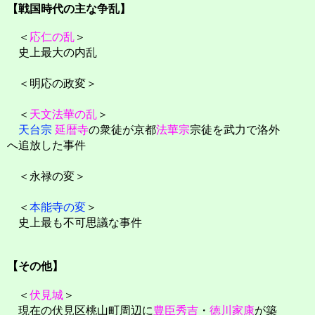
【戦国時代の主な争乱】
＜
応仁の乱
＞
史上最大の内乱
＜明応の政変＞
＜
天文法華の乱
＞
天台宗
延暦寺
の衆徒が京都
法華宗
宗徒を武力で洛外
へ追放した事件
＜永禄の変＞
＜
本能寺の変
＞
史上最も不可思議な事件
【その他】
＜
伏見城
＞
現在の伏見区桃山町周辺に
豊臣秀吉
・
徳川家康
が築