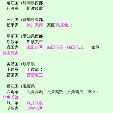
遠江国（静岡県西部）
斯波家 斯波義重
三河国（愛知県東部）
松平家
徳川家康
家臣
鳥居元忠
尾張国（愛知県西部）
斯波家 斯波義重
織田家
織田信秀
・
織田信長
・
織田信忠
家臣
豊臣秀吉
美濃国（岐阜県）
土岐家 土岐頼芸
斎藤家
斎藤道三
近江国（滋賀県）
六角家 六角高頼・六角義賢・六角義治 重臣：
蒲生氏郷
浅井家
浅井長政
明智家
明智光秀