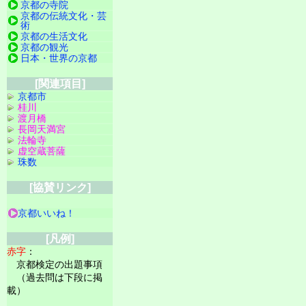
京都の寺院
京都の伝統文化・芸
術
京都の生活文化
京都の観光
日本・世界の京都
[関連項目]
京都市
桂川
渡月橋
長岡天満宮
法輪寺
虚空蔵菩薩
珠数
[協賛リンク]
京都いいね！
[凡例]
赤字
：
京都検定の出題事項
（過去問は下段に掲
載）