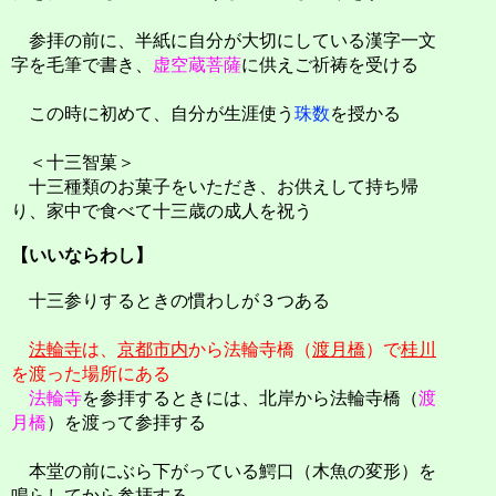
参拝の前に、半紙に自分が大切にしている漢字一文
字を毛筆で書き、
虚空蔵菩薩
に供えご祈祷を受ける
この時に初めて、自分が生涯使う
珠数
を授かる
＜十三智菓＞
十三種類のお菓子をいただき、お供えして持ち帰
り、家中で食べて十三歳の成人を祝う
【いいならわし】
十三参りするときの慣わしが３つある
法輪寺
は、
京都市内
から法輪寺橋（
渡月橋
）で
桂川
を渡った場所にある
法輪寺
を参拝するときには、北岸から法輪寺橋（
渡
月橋
）を渡って参拝する
本堂の前にぶら下がっている鰐口（木魚の変形）を
鳴らしてから参拝する