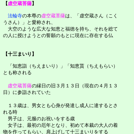
【
虚空蔵菩薩
】
法輪寺
の本尊の
虚空蔵菩薩
は、「虚空蔵さん（こく
うさん）」と愛称され、
大空のような広大な知恵と福徳を持ち、それを総て
の人に授けようとの誓願のもとに現在に存在する仏
【十三まいり】
「知恵詣（ちえまいり）」「知恵貰（ちえもらい）
とも称される
虚空蔵菩薩
の縁日の旧３月１３日（現在の４月１３
日）に参詣されていた
１３歳は、男女とも心身が発達し成人に達するとさ
れる時
男子は、元服のお祝いをする歳
女子は、最初の厄年となり、初めて本裁の大人の着
物を作ってもらい、肩上げして十三まいりをする