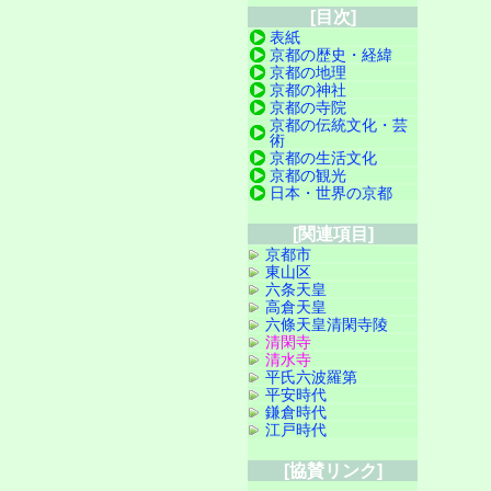
[目次]
表紙
京都の歴史・経緯
京都の地理
京都の神社
京都の寺院
京都の伝統文化・芸
術
京都の生活文化
京都の観光
日本・世界の京都
[関連項目]
京都市
東山区
六条天皇
高倉天皇
六條天皇清閑寺陵
清閑寺
清水寺
平氏六波羅第
平安時代
鎌倉時代
江戸時代
[協賛リンク]