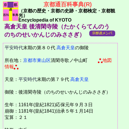
京都通百科事典(R)
（京都の歴史・京都の史跡・京都検定・京都観
光）
Encyclopedia of KYOTO
高倉天皇 後清閑寺陵（たかくらてんのう
のちのせいかんじのみささぎ）
平安時代
末期の第８０代
高倉天皇
の御陵
所在地：
京都市
東山区
清閑寺歌ノ中山町
地図
情報
天皇：
平安時代
末期の第７９代
高倉天皇
御陵：後清閑寺陵（のちのせいかんじのみささぎ）
生年：1161年(皇紀1821)応保元年９月３日
崩御：1181年(皇紀1841)治承５年１月14日
宝算：２１