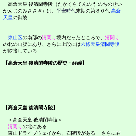
高倉天皇 後清閑寺陵（たかくらてんのう のちのせい
かんじのみささぎ）は、
平安時代
末期の第８０代
高倉
天皇
の御陵
東山区
の南部の
清閑寺
境内だったところで、
清閑寺
の北の山腹にあり、さらに上段には
六條天皇清閑寺陵
が隣接している
【高倉天皇 後清閑寺陵の歴史・経緯】
【高倉天皇 後清閑寺陵】
＜高倉天皇 後清閑寺陵＞
清閑寺
の北にある
東山ドライブウェイから、石階段がある さらに右