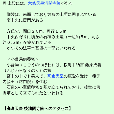
奥 上段には、
六條天皇清閑寺陵
がある
御陵は、南面しており方形の土塀に囲まれている
南中央に唐門がある
方丘で、間口２０m、奥行１５m
中央西寄りに墳丘の石積み土壇（一辺約５m、高さ
約０.５m）が築かれている
かつての法華堂基壇の一部といわれる
＜小督局供養塔＞
小督局（こごうのつぼね）は、桜町中納言 藤原成範
（ふじわらなりのり）の娘
宮中の中でも美人で、
高倉天皇
の寵愛を受け、範子
内親王（坊門院）を生む
石造の小宝篋印塔１基が立てられており、後世に供
養塔として立てられたといわれる
【高倉天皇 後清閑寺陵へのアクセス】