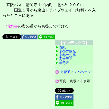
京阪バス 清閑寺山ノ内町 北へ約２００m
国道１号から東山ドライブウェイ（無料）へ入
ったところにある
清水寺
の奥の道からも徒歩で行ける
[インデックス]
表紙
京都の観光
京都の史跡
高倉天皇
年号表
京都通メンバページ
写真：表示／非表示