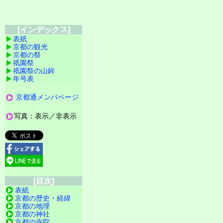
[インデックス]
表紙
京都の観光
京都の祭
祇園祭
祇園祭の山鉾
年号表
京都通メンバページ
写真：表示／非表示
[目次]
表紙
京都の歴史・経緯
京都の地理
京都の神社
京都の寺院