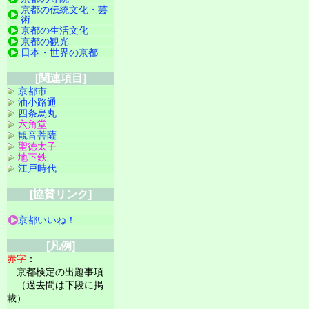
京都の伝統文化・芸
術
京都の生活文化
京都の観光
日本・世界の京都
[関連項目]
京都市
油小路通
四条烏丸
六角堂
観音菩薩
聖徳太子
地下鉄
江戸時代
[協賛リンク]
京都いいね！
[凡例]
赤字
：
京都検定の出題事項
（過去問は下段に掲
載）