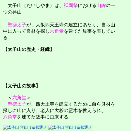
太子山（たいしやま）は、
祇園祭
における
山鉾
の一
つの舁山
聖徳太子
が、大阪四天王寺の建立にあたり、自ら山
中に入って良材を探し
六角堂
を建てた故事を表してい
る
【太子山の歴史・経緯】
【太子山の故事】
＜
六角堂
＞
聖徳太子
が、四天王寺を建立するために自ら良材を
探しに山に入り、老人に大杉の霊木を教えられ、
六角堂
を建てた故事に由来する