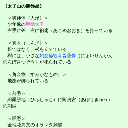
【太子山の装飾品】
＜御神体（人形）＞
少年像の
聖徳太子
右手に斧、左に衵扇（あこめおおぎ）を持っている
＜真木（しんぎ）＞
松ではなく、杉を立てている
樹には、小さな
如意輪観音菩薩像
（にょいりんかん
のんぼさつぞう）が祀られている
＜角金物（すみかなもの）＞
飛龍が飾られている
＜前懸＞
緋羅紗地（ひらしゃじ）に阿房宮（あぼうきゅう）
の刺繍
＜胴懸＞
金地花鳥文のオランダ刺繍