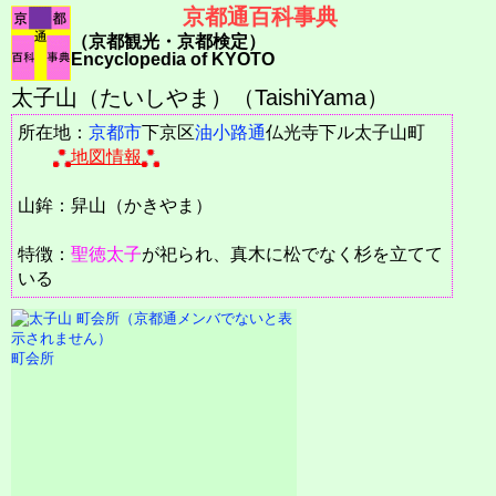
京都通百科事典
（京都観光・京都検定）
Encyclopedia of KYOTO
太子山（たいしやま）（TaishiYama）
所在地：
京都市
下京区
油小路通
仏光寺下ル太子山町
地図情報
山鉾：舁山（かきやま）
特徴：
聖徳太子
が祀られ、真木に松でなく杉を立てて
いる
町会所