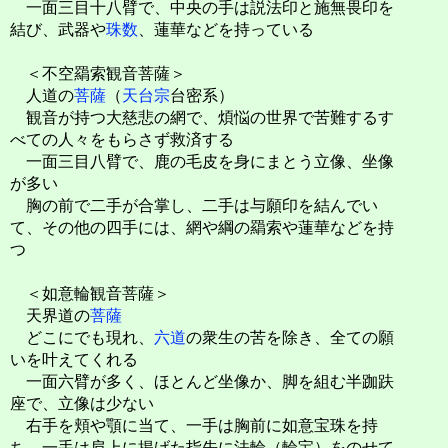
一面三目十八臂で、中央の手は説法印と施無畏印を
結び、武器や
珠数
、蓮華などを持っている
＜不空羂索観音菩薩＞
人道の
菩薩
（
天台宗
台密系）
観音が持つ大慈悲の網で、煩悩の世界で苦難するす
べての人々をもらさず救済する
一面三目八臂で、鹿の毛皮を身にまとう立像、坐像
が多い
胸の前で二手が合掌し、二手は与願印を結んでい
て、その他の四手には、網や綱の羂索や蓮華などを持
つ
＜如意輪観音菩薩＞
天界道の
菩薩
どこにでも現れ、
六道
の衆生の苦を除き、全ての願
いを叶えてくれる
一面六臂が多く、ほとんど坐像か、脚を組む半跏趺
座で、立像は少ない
右手を頬や顎に当て、一手は胸前に如意宝珠を持
ち、一手は肩上に掲げた指先に法輪（輪宝）をのせて