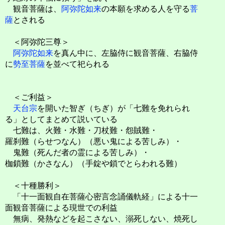
観音菩薩は、
阿弥陀如来
の本願を求める人を守る
菩
薩
とされる
＜阿弥陀三尊＞
阿弥陀如来
を真ん中に、左脇侍に観音菩薩、右脇侍
に
勢至菩薩
を並べて祀られる
＜ご利益＞
天台宗
を開いた智ぎ（ちぎ）が「七難を免れられ
る」としてまとめて説いている
七難は、火難・水難・刀杖難・怨賊難・
羅刹難（らせつなん）（悪い鬼による苦しみ）・
鬼難（死んだ者の霊による苦しみ）・
枷鎖難（かさなん）（手錠や鎖でとらわれる難）
＜十種勝利＞
「十一面観自在菩薩心密言念誦儀軌経」による十一
面観音菩薩による現世での利益
無病、発熱などを起こさない、溺死しない、焼死し