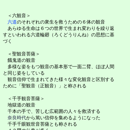
＜六観音＞
六道
のそれぞれの衆生を救うための６体の観音
あらゆる生命は６つの世界で生まれ変わりを繰り返
すといわれる六道輪廻（ろくどうりんね）の思想に基
づく
＜聖観音菩薩＞
餓鬼道の観音
多様な姿をもつ観音の基本形で一面二臂、ほぼ人間
と同じ姿をしている
観音信仰で生まれてきた様々な変化観音と区別する
ために「聖観音（正観音）」と称される
＜千手観音菩薩＞
地獄道の観音
千本の手で、苦しむ広範囲の人々を救済する
奈良時代
から篤い信仰を集めるようになった
千手千眼観世音菩薩とも称される