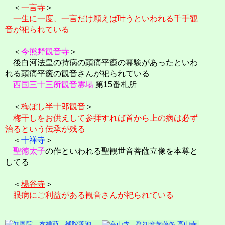
＜
一言寺
＞
一生に一度、一言だけ願えば叶うといわれる千手観
音が祀られている
＜
今熊野観音寺
＞
後白河法皇の持病の頭痛平癒の霊験があったといわ
れる頭痛平癒の観音さんが祀られている
西国三十三所観音霊場
第15番札所
＜
梅ぼし半十郎観音
＞
梅干しをお供えして参拝すれば首から上の病は必ず
治るという伝承が残る
＜
十禅寺
＞
聖徳太子
の作といわれる聖観世音菩薩立像を本尊と
してる
＜
楊谷寺
＞
眼病にご利益がある観音さんが祀られている
高山寺