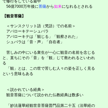
で修行をしている最中
56億7000万年後に
菩薩
から
如来
になれるとされる
【観音菩薩】
＜サンスクリット語（梵語）での名前＞
アバローキテーシュバラ
アバローキテは「観じる」「観察された」
シュバラは「音・声」「自在者」
苦しみの中にいる衆生が一心に観音の名前を念じる
と、直ちにその「音」を「観」じて救われるといわれ
る
「観」とは、この世で苦しむ人々の姿を正しく見る
という意味もある
＜説かれている経典＞
観音菩薩について説かれた仏教経典は数多い
「妙法蓮華経観世音菩薩普門品第二十五（法華経の