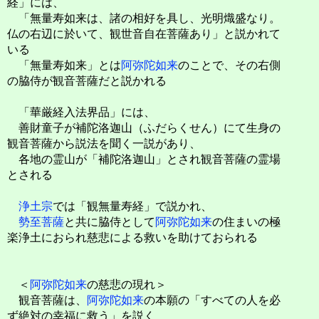
経」には、
「無量寿如来は、諸の相好を具し、光明熾盛なり。
仏の右辺に於いて、観世音自在菩薩あり」と説かれて
いる
「無量寿如来」とは
阿弥陀如来
のことで、その右側
の脇侍が観音菩薩だと説かれる
「華厳経入法界品」には、
善財童子が補陀洛迦山（ふだらくせん）にて生身の
観音菩薩から説法を聞く一説があり、
各地の霊山が「補陀洛迦山」とされ観音菩薩の霊場
とされる
浄土宗
では「観無量寿経」で説かれ、
勢至菩薩
と共に脇侍として
阿弥陀如来
の住まいの極
楽浄土におられ慈悲による救いを助けておられる
＜
阿弥陀如来
の慈悲の現れ＞
観音菩薩は、
阿弥陀如来
の本願の「すべての人を必
ず絶対の幸福に救う」を説く