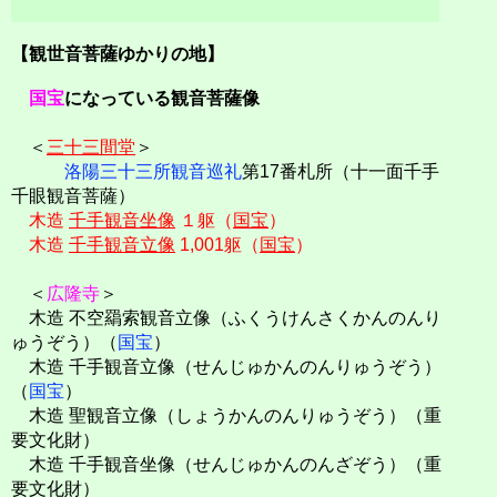
【観世音菩薩ゆかりの地】
国宝
になっている観音菩薩像
＜
三十三間堂
＞
洛陽三十三所観音巡礼
第17番札所（十一面千手
千眼観音菩薩）
木造
千手観音坐像
１躯（
国宝
）
木造
千手観音立像
1,001躯（
国宝
）
＜
広隆寺
＞
木造 不空羂索観音立像（ふくうけんさくかんのんり
ゅうぞう）（
国宝
）
木造 千手観音立像（せんじゅかんのんりゅうぞう）
（
国宝
）
木造 聖観音立像（しょうかんのんりゅうぞう）（重
要文化財）
木造 千手観音坐像（せんじゅかんのんざぞう）（重
要文化財）