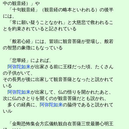
中の観音経）」や
「十句観音経」（観音経の略本といわれる）の後半
には、
「常に願い疑うことなかれ」と大慈悲で救われるこ
とを約束されていると記されている
「般若心経」には、冒頭に観音菩薩が登場し、般若
の智慧の象徴にもなっている
「悲華経」によれば、
阿弥陀如来
が出家さる前に王様だった頃、たくさん
の子供がいて、
その長男が後に出家して観音菩薩となったと説かれて
いる
阿弥陀如来
が出家して、仏の悟りを開かれたあと、
次に仏のさとりを開くのが観音菩薩だとも説かれ、
多くの経典に、
阿弥陀如来
の脇侍であると説かれて
いル
「金剛恐怖集会方広儀軌観自在菩薩三世最勝心明王