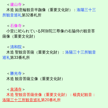
＜
廬山寺
＞
木造 如意輪観音半跏像（重要文化財）：
洛陽三十三
所観音巡礼
第32番札所
＜
石像寺
＞
小堂に祀られている阿弥陀三尊像の右脇侍の観音菩
薩像（重要文化財）
＜
清和院
＞
木造 聖観音菩薩（重要文化財）：
洛陽三十三所観音
巡礼
第33番札所
＜
勝光寺
＞
木造 観音菩薩立像（重要文化財）
＜
泉涌寺
＞
木造 聖観音菩薩坐像（重要文化財）：楊貴妃観音：
洛陽三十三所観音巡礼
第20番札所