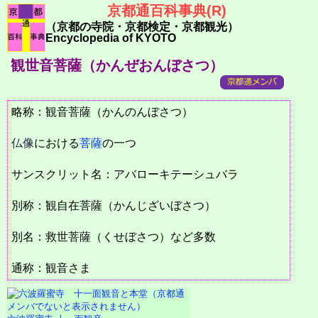
京都通百科事典(R)
（京都の寺院・京都検定・京都観光）
Encyclopedia of KYOTO
観世音菩薩（かんぜおんぼさつ）
略称：観音菩薩（かんのんぼさつ）
仏像
における
菩薩
の一つ
サンスクリット名：アバローキテーシュバラ
別称：観自在菩薩（かんじざいぼさつ）
別名：救世菩薩（くせぼさつ）など多数
通称：観音さま