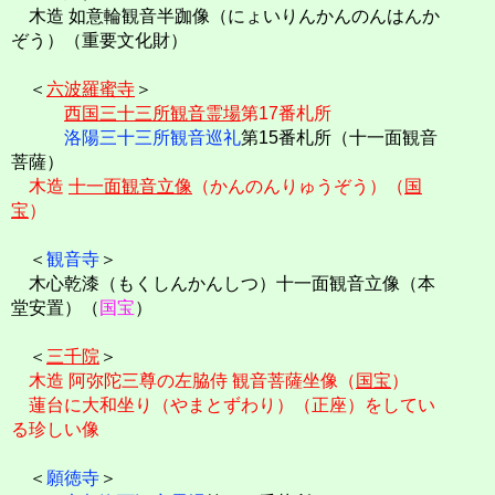
木造 如意輪観音半跏像（にょいりんかんのんはんか
ぞう）（重要文化財）
＜
六波羅蜜寺
＞
西国三十三所観音霊場
第17番札所
洛陽三十三所観音巡礼
第15番札所（十一面観音
菩薩）
木造
十一面観音立像
（かんのんりゅうぞう）（
国
宝
）
＜
観音寺
＞
木心乾漆（もくしんかんしつ）十一面観音立像（本
堂安置）（
国宝
）
＜
三千院
＞
木造 阿弥陀三尊の左脇侍 観音菩薩坐像（
国宝
）
蓮台に大和坐り（やまとずわり）（正座）をしてい
る珍しい像
＜
願徳寺
＞