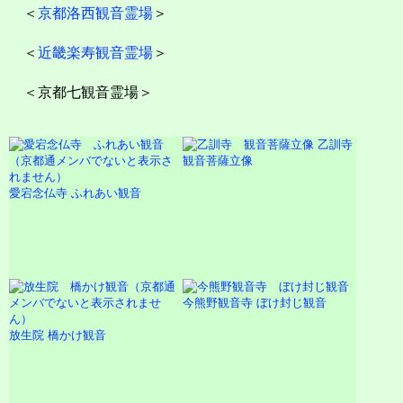
＜
京都洛西観音霊場
＞
＜
近畿楽寿観音霊場
＞
＜京都七観音霊場＞
乙訓寺
観音菩薩立像
愛宕念仏寺 ふれあい観音
今熊野観音寺 ぼけ封じ観音
放生院 橋かけ観音