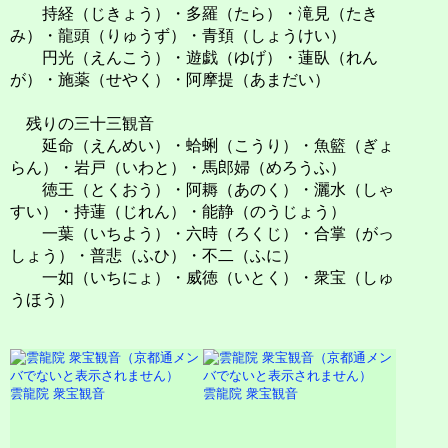
持経（じきょう）・多羅（たら）・滝見（たき
み）・龍頭（りゅうず）・青頚（しょうけい）
円光（えんこう）・遊戯（ゆげ）・蓮臥（れん
が）・施薬（せやく）・阿摩提（あまだい）
残りの三十三観音
延命（えんめい）・蛤蜊（こうり）・魚籃（ぎょ
らん）・岩戸（いわと）・馬郎婦（めろうふ）
徳王（とくおう）・阿耨（あのく）・灑水（しゃ
すい）・持蓮（じれん）・能静（のうじょう）
一葉（いちよう）・六時（ろくじ）・合掌（がっ
しょう）・普悲（ふひ）・不二（ふに）
一如（いちにょ）・威徳（いとく）・衆宝（しゅ
うほう）
雲龍院 衆宝観音
雲龍院 衆宝観音