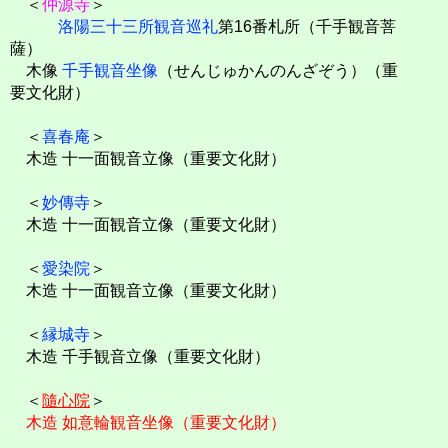
＜
仲源寺
＞
洛陽三十三所観音巡礼
第16番札所（千手観音菩
薩）
木像
千手観音坐像
（せんじゅかんのんざぞう）（重
要文化財）
＜
喜春庵
＞
木造 十一面観音立像（重要文化財）
＜
妙傳寺
＞
木造 十一面観音立像（重要文化財）
＜
愛染院
＞
木造 十一面観音立像（重要文化財）
＜
縁城寺
＞
木造 千手観音立像（重要文化財）
＜
隨心院
＞
木造 如意輪観音坐像（重要文化財）