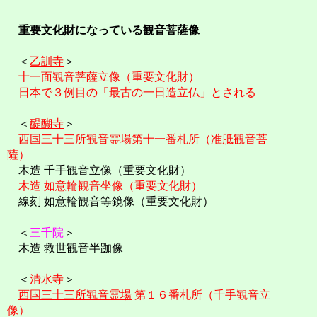
重要文化財になっている観音菩薩像
＜
乙訓寺
＞
十一面観音菩薩立像（重要文化財）
日本で３例目の「最古の一日造立仏」とされる
＜
醍醐寺
＞
西国三十三所観音霊場
第十一番札所（准胝観音菩
薩）
木造 千手観音立像（重要文化財）
木造 如意輪観音坐像（重要文化財）
線刻 如意輪観音等鏡像（重要文化財）
＜
三千院
＞
木造 救世観音半跏像
＜
清水寺
＞
西国三十三所観音霊場
第１６番札所（千手観音立
像）