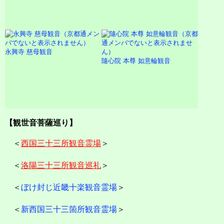
永興寺 慈母観音
隨心院 本尊 如意輪観音
【観世音菩薩巡り】
＜
西国三十三所観音霊場
＞
＜
洛陽三十三所観音巡礼
＞
＜
ぼけ封じ近畿十楽観音霊場
＞
＜
新西国三十三箇所観音霊場
＞