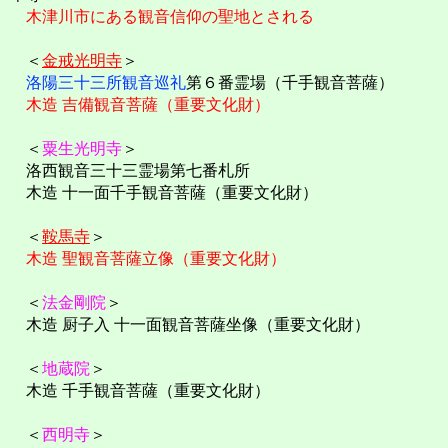
木津川市にある観音信仰の聖地とされる
＜
金戒光明寺
＞
洛陽三十三所観音巡礼
第６番霊場（千手観音菩薩）
木造 吉備観音菩薩（重要文化財）
＜
粟生光明寺
＞
洛西観音三十三霊場第七番札所
木造 十一面千手観音菩薩（重要文化財）
＜
鞍馬寺
＞
木造 聖観音菩薩立像（重要文化財）
＜
法金剛院
＞
木造 厨子入 十一面観音菩薩坐像（重要文化財）
＜
地蔵院
＞
木造 千手観音菩薩（重要文化財）
＜
西明寺
＞