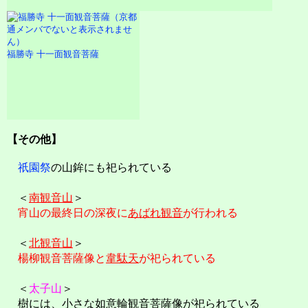
福勝寺 十一面観音菩薩
【その他】
祇園祭
の山鉾にも祀られている
＜
南観音山
＞
宵山の最終日の深夜に
あばれ観音
が行われる
＜
北観音山
＞
楊柳観音菩薩像と
韋駄天
が祀られている
＜
太子山
＞
樹には、小さな如意輪観音菩薩像が祀られている