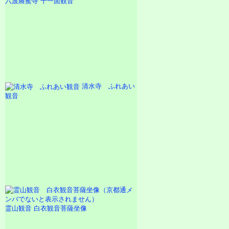
六波羅蜜寺 十一面観音
清水寺 ふれあい
観音
霊山観音 白衣観音菩薩坐像