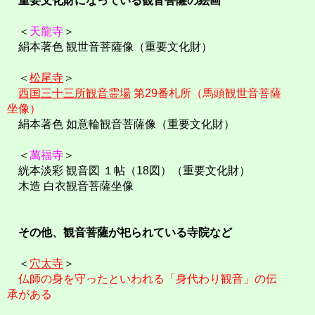
重要文化財になっている観音菩薩の絵画
＜
天龍寺
＞
絹本著色 観世音菩薩像（重要文化財）
＜
松尾寺
＞
西国三十三所観音霊場
第29番札所（馬頭観世音菩薩
坐像）
絹本著色 如意輪観音菩薩像（重要文化財）
＜
萬福寺
＞
絖本淡彩 観音図 １帖（18図）（重要文化財）
木造 白衣観音菩薩坐像
その他、観音菩薩が祀られている寺院など
＜
穴太寺
＞
仏師の身を守ったといわれる「身代わり観音」の伝
承がある