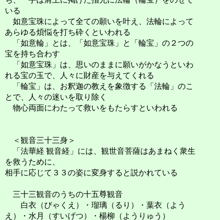
いる
如意宝珠によって全ての願いを叶え、法輪によって
あらゆる煩悩を打ち砕くといわれる
「如意輪」とは、「如意宝珠」と「輪宝」の２つの
宝を持ち合わす
「如意宝珠」は、思いのままに願いがかなうといわ
れる宝の玉で、人々に財産を与えてくれる
「輪宝」は、お釈迦の教えを象徴する「法輪」のこ
とで、人々の迷いを取り除く
物心両面にわたって救いをもたらすといわれる
＜観音三十三身＞
「法華経 観音経」には、観世音菩薩はあまねく衆生
を救うために、
相手に応じて３３の姿に変身すると説かれている
三十三観音のうちの十五尊観音
白衣（びゃくえ）・瑠璃（るり）・葉衣（よう
え）・水月（すいげつ）・楊柳（ようりゅう）