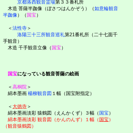
京都洛西観音霊場
第３３番札所
木造 菩薩半跏像（ぼさつはんかぞう）（
如意輪観音
半跏像
）（
国宝
）
＜
法性寺
＞
洛陽三十三所観音巡礼
第21番札所（二十七面千
手観音）
木造 千手観音立像（
国宝
）
国宝
になっている観音菩薩の絵画
＜
高桐院
＞
絹本墨画
楊柳観音図
１幅（国宝附指定）
＜
大徳寺
＞
絹本墨画淡彩 猿鶴図（えんかくず）３幅（
国宝
）
絹本墨画淡彩 観音図（かんのんず）１幅（
国宝
）
（観音猿鶴図）