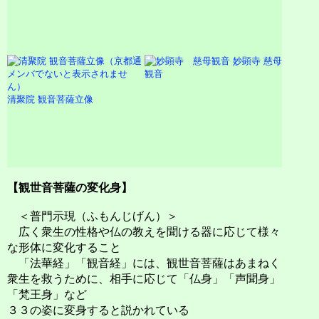
妙顕寺 慈母
観音
清聚院 観音菩薩立像
【観世音菩薩の変化身】
＜普門示現（ふもんじげん）＞
広く衆生の性格や仏の教えを聞ける器に応じて様々
な形体に変化すること
「法華経」「観音経」には、観世音菩薩はあまねく
衆生を救うために、相手に応じて「仏身」「声聞身」
「梵王身」など
３３の姿に変身すると説かれている