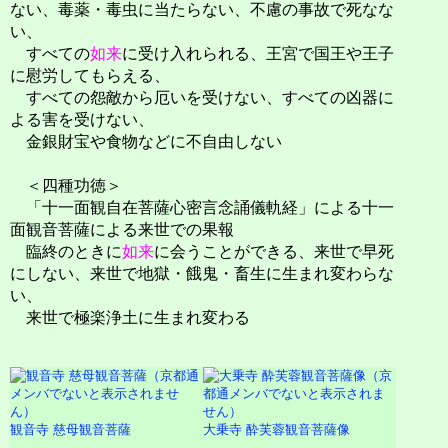
ない、毒薬・毒虫に当たらない、不慮の事故で死なな
い、
すべての
如来
に受け入れられる、王宮で国王や王子
に慰労してもらえる、
すべての怨敵から厄いを受けない、すべての凶器に
よる害を受けない、
金銀財宝や食物などに不自由しない
＜四種功徳＞
「十一面観自在菩薩心密言念誦儀軌経」による十一
面観音菩薩による来世での果報
臨終のときに
如来
に会うことができる、来世で早死
にしない、来世で地獄・餓鬼・畜生に生まれ変わらな
い、
来世で極楽浄土に生まれ変わる
観音寺 慈母観音菩薩
大乗寺 酔芙蓉観音菩薩像