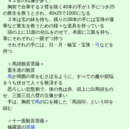
４２臂の仏像が多く、
胸前で合掌する２臂を除く40本の手が１手につき25
の衆生を救うとされ、40x25で1000になる
２本は宝の鉢を持ち、残りの38本の手には宝珠や蓮
華など衆生を救うための様々な道具を持っている
頭の上に11面の化仏をのせて、本面に三眼を持ち、
掌にそれぞれに一眼ずつ持つ
それぞれの手には、日・月・輪宝・宝珠・
弓
などを
持つ
＜馬頭観音菩薩＞
畜生道の観音
馬
が周囲の草をむさぼるように、すべての魔や煩悩
をうち伏せて人々を救済する
恐ろしい忿怒相で、体の色は赤、頭上に白馬頭をの
せ、三面三目八臂の立像が多い
手は、胸前で
馬
の口を模した「馬頭印」という印を
組む
＜十一面観音菩薩＞
修羅道の
菩薩