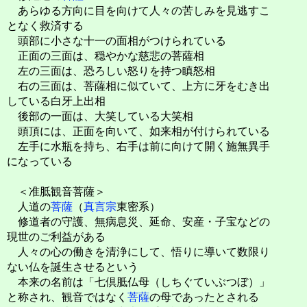
あらゆる方向に目を向けて人々の苦しみを見逃すこ
となく救済する
頭部に小さな十一の面相がつけられている
正面の三面は、穏やかな慈悲の菩薩相
左の三面は、恐ろしい怒りを持つ瞋怒相
右の三面は、菩薩相に似ていて、上方に牙をむき出
している白牙上出相
後部の一面は、大笑している大笑相
頭頂には、正面を向いて、如来相が付けられている
左手に水瓶を持ち、右手は前に向けて開く施無異手
になっている
＜准胝観音菩薩＞
人道の
菩薩
（
真言宗
東密系）
修道者の守護、無病息災、延命、安産・子宝などの
現世のご利益がある
人々の心の働きを清浄にして、悟りに導いて数限り
ない仏を誕生させるという
本来の名前は「七倶胝仏母（しちぐていぶつぼ）」
と称され、観音ではなく
菩薩
の母であったとされる