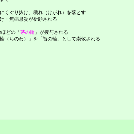
にくぐり抜け、穢れ（けがれ）を落とす
け・無病息災が祈願される
mほどの「
茅の輪
」が授与される
輪（ちのわ）」を「智の輪」として崇敬される