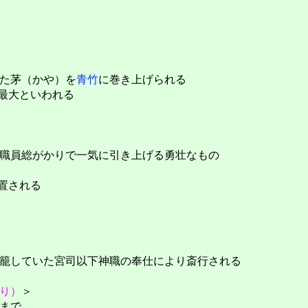
た茅（かや）を
青竹
に巻き上げられる
最大といわれる
職員総がかりで一気に引き上げる勇壮なもの
置される
籠していた宮司以下神職の奉仕により斎行される
り）
＞
まで