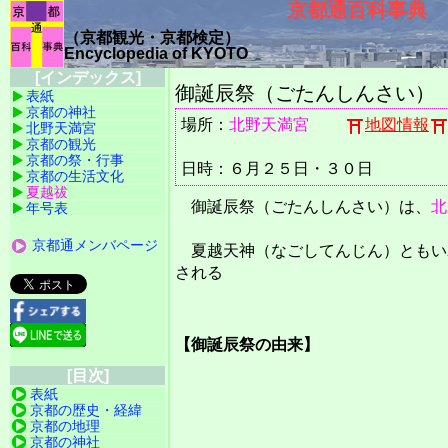
京都通百科事典
（京都観光・京都検定）
Encyclopedia of KYOTO
[インデックス]
御誕辰祭（ごたんしんさい）（Got
表紙
京都の神社
場所：
北野天満宮
地図情報
北野天満宮
京都の観光
京都の祭・行事
日時：６月２５日・３０日
京都の生活文化
夏越祓
御誕辰祭（ごたんしんさい）は、
北
年号表
京都通メンバページ
夏越天神（なごしてんじん）ともい
される
【御誕辰祭の由来】
[目次]
表紙
京都の歴史・経緯
京都の地理
京都の神社