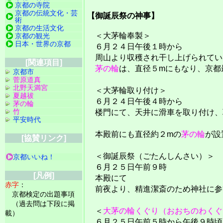
京都の寺院
京都の伝統文化・芸
【御誕辰祭の神事】
術
京都の生活文化
＜大茅輪奉製＞
京都の観光
日本・世界の京都
６月２４日午後１時から
周山より収穫され干し上げられてい
[関連項目]
茅の輪
は、直径５mにもなり、京都
京都市
菅原道真
北野天満宮
＜大茅輪取り付け＞
夏越祓
６月２４日午後４時から
茅の輪
竹
楼門にて、天井に滑車を取り付け、
平安時代
本殿前にも直径約２mの
茅の輪
が設
[協賛リンク]
＜御誕辰祭（ごたんしんさい）＞
京都いいね！
６月２５日午前９時
[凡例]
本殿にて
赤字
：
前夜より、精進潔斎のため神社に参
京都検定の出題事項
（過去問は下段に掲
＜
大茅の輪くぐり（おおちのわくぐ
載）
６月２５日午前５時から午後９時頃