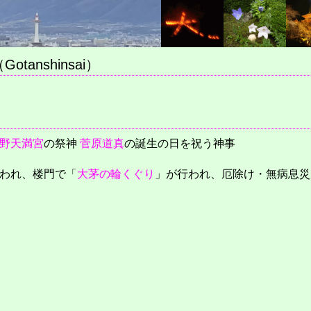
anshinsai）
野天満宮
の祭神
菅原道真
の誕生の日を祝う神事
われ、楼門で「
大茅の輪くぐり
」が行われ、厄除け・無病息災