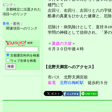
ピンク
：
楼門にて
京都検定に出題された
左回り、右回り、左回りと八の字状
項目へのリンク
酷暑の真夏をひかえた健康と、厄除
青色
・
紫色
：
厄除け・病気除けとして、直径８c
関連項目へのリンク
学問の神様として信仰され、「茅の
＜
夏越の大祓
＞
６月３０日午後４時
【北野天満宮へのアクセス】
市バス 北野天満宮前
嵐電
北野白梅町駅
徒歩約５分