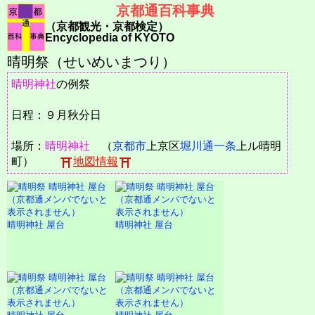
京都通百科事典
（京都観光・京都検定）
Encyclopedia of KYOTO
晴明祭（せいめいまつり）
晴明神社
の例祭
日程：９月秋分日
場所：
晴明神社
（
京都市
上京区
堀川通一条
上ル晴明
町）
地図情報
晴明神社 屋台
晴明神社 屋台