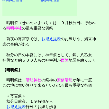
晴明神社 屋台
晴明神社 屋台
晴明祭（せいめいまつり）は、９月秋分日に行われ
る
晴明神社
の最も重要な例祭
前夜の宵宮祭では、
お迎え提燈
のお練りや、湯立神
楽の奉納がある
秋分の日の本宮には、神幸祭として、鉾、八乙女、
神輿など約５００人もの神幸列が
西陣
地区を練り歩く
【晴明祭】
晴明祭は、
晴明神社
の祭神の
安倍晴明
が年に一度、
この地に舞い降りて来るといわれる最も重要な祭儀
＜宵宮祭＞
秋分日前夜、１９時頃から
お迎え提燈
行列のお練り歩き