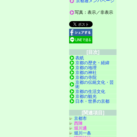
京都通メンバページ
写真：表示／非表示
[目次]
表紙
京都の歴史・経緯
京都の地理
京都の神社
京都の寺院
京都の伝統文化・芸
術
京都の生活文化
京都の観光
日本・世界の京都
[関連項目]
京都市
西陣
堀川通
堀川一条