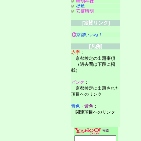
晴明神社
提燈
安倍晴明
[協賛リンク]
京都いいね！
[凡例]
赤字
：
京都検定の出題事項
（過去問は下段に掲
載）
ピンク
：
京都検定に出題された
項目へのリンク
青色
・
紫色
：
関連項目へのリンク