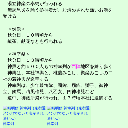
湯立神楽の奉納が行われる
無病息災を願う参拝者が、お清めされた熱いお湯を
受ける
＜例祭＞
秋分日、１０時頃から
献茶、献花なども行われる
＜神幸祭＞
秋分日、１３時頃から
神輿と約５００人もの神幸列が
西陣
地区を練り歩く
神輿は、本社神輿と、桃薗みこし、聚楽みこしの二
社の若神輿が巡幸する
神幸列は、少年鼓笛隊、菊鉾、扇鉾、獅子、御神
宝、飾馬、晴風稚児、八乙女、四神稚児など
道中、御旅所祭が行われ、１７時頃本社に還御する
神幸列
神幸列