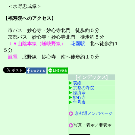
＜水野忠成像＞
【福寿院へのアクセス】
市バス 妙心寺・妙心寺北門 徒歩約５分
京都バス 妙心寺・妙心寺北門 徒歩約５分
ＪＲ山陰本線（嵯峨野線）
花園駅
北へ徒歩約１
５分
嵐電
北野線 妙心寺 南へ徒歩約１０分
[インデックス]
表紙
京都の寺院
臨済宗
妙心寺
年号表
京都通メンバページ
写真：表示／非表示