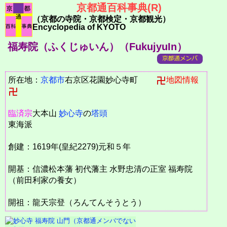
京都通百科事典(R)
（京都の寺院・京都検定・京都観光）
Encyclopedia of KYOTO
福寿院（ふくじゅいん）（FukujyuIn）
所在地：
京都市
右京区花園妙心寺町
地図情報
臨済宗
大本山
妙心寺
の
塔頭
東海派
創建：1619年(皇紀2279)元和５年
開基：信濃松本藩 初代藩主 水野忠清の正室 福寿院
（前田利家の養女）
開祖：龍天宗登（ろんてんそうとう）