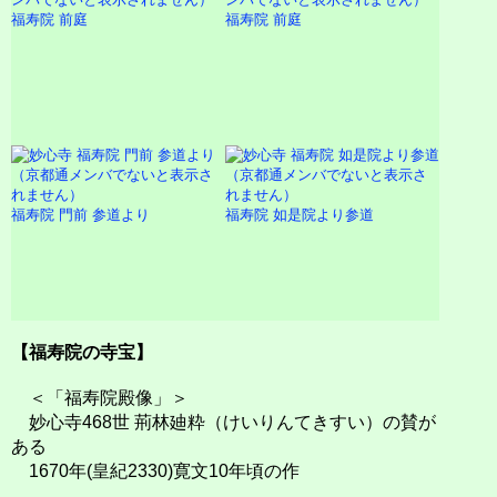
福寿院 前庭
福寿院 前庭
福寿院 門前 参道より
福寿院 如是院より参道
【福寿院の寺宝】
＜「福寿院殿像」＞
妙心寺468世 荊林廸粋（けいりんてきすい）の賛が
ある
1670年(皇紀2330)寛文10年頃の作