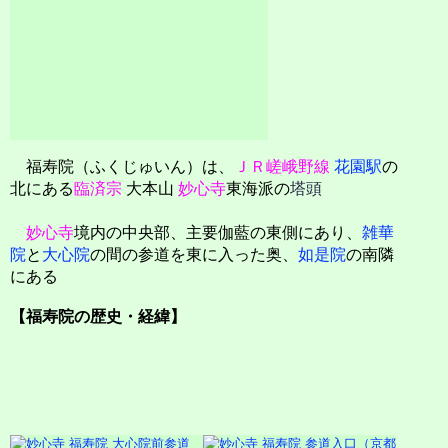
福寿院（ふくじゅいん）は、
ＪＲ嵯峨野線
花園駅
の
北にある
臨済宗
大本山
妙心寺
東海派の
塔頭
妙心寺
境内の中央部、主要伽藍の東側にあり、
雑華
院
と
大心院
の間の参道を東に入った奥、
如是院
の南隣
にある
【福寿院の歴史・経緯】