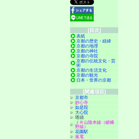
[目次]
表紙
京都の歴史・経緯
京都の地理
京都の神社
京都の寺院
京都の伝統文化・芸
術
京都の生活文化
京都の観光
日本・世界の京都
[関連項目]
京都市
妙心寺
如是院
大心院
塔頭
ＪＲ山陰本線（嵯峨
野線）
花園駅
嵐電