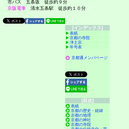
市バス 五条坂 徒歩約９分
京阪電車
清水五条駅 徒歩約１０分
[インデックス]
表紙
京都の寺院
浄土宗
年号表
京都通メンバページ
[目次]
表紙
京都の歴史・経緯
京都の地理
京都の神社
京都の寺院
京都の伝統文化・芸