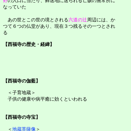
野
の入口に当たり、葬送地に送られる亡骸の無常所に
なっていた
あの世とこの世の境とされる
六道の辻
周辺には、か
つて６つの仏堂があり、現在３つ残るその一つとされ
る
【西福寺の歴史・経緯】
【西福寺の伽藍】
＜子育地蔵＞
子供の健康や病平癒に効くといわれる
【西福寺の寺宝】
＜
地蔵菩薩像
＞