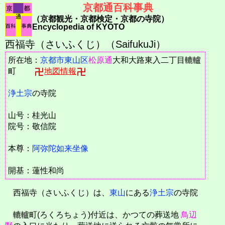
京都通百科事典
（京都観光・京都検定・京都の寺院）
Encyclopedia of KYOTO
西福寺（さいふくじ）（SaifukuJi）
所在地：
京都市
東山区
松原通
大和大路東入二丁目轆轤
町
地図情報
浄土宗
の寺院
山号：桂光山
院号：敬信院
本尊：
阿弥陀如来坐像
開基：蓮性和尚
西福寺（さいふくじ）は、
東山
にある
浄土宗
の寺院
轆轤町(ろくろちょう)付近は、かつての葬送地
鳥辺