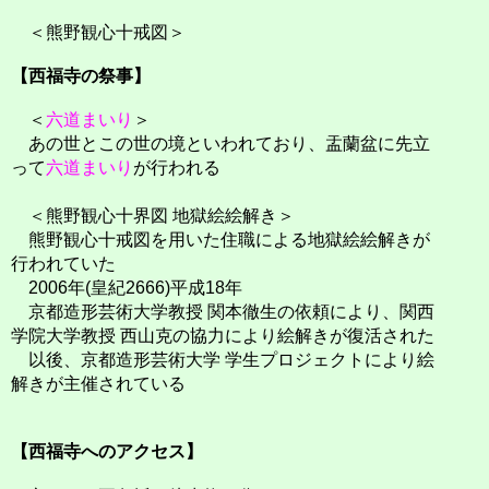
＜熊野観心十戒図＞
【西福寺の祭事】
＜
六道まいり
＞
あの世とこの世の境といわれており、盂蘭盆に先立
って
六道まいり
が行われる
＜熊野観心十界図 地獄絵絵解き＞
熊野観心十戒図を用いた住職による地獄絵絵解きが
行われていた
2006年(皇紀2666)平成18年
京都造形芸術大学教授 関本徹生の依頼により、関西
学院大学教授 西山克の協力により絵解きが復活された
以後、京都造形芸術大学 学生プロジェクトにより絵
解きが主催されている
【西福寺へのアクセス】