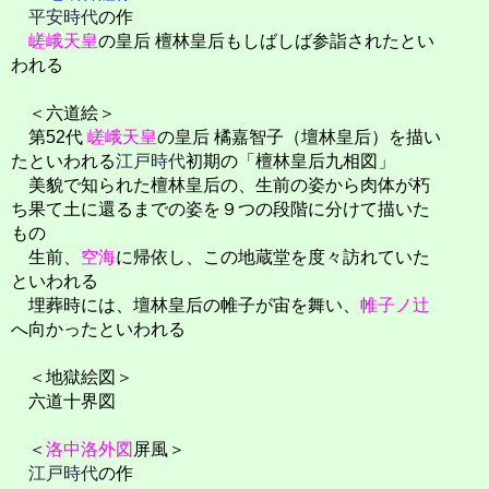
平安時代
の作
嵯峨天皇
の皇后 檀林皇后もしばしば参詣されたとい
われる
＜六道絵＞
第52代
嵯峨天皇
の皇后 橘嘉智子（壇林皇后）を描い
たといわれる
江戸時代
初期の「檀林皇后九相図」
美貌で知られた檀林皇后の、生前の姿から肉体が朽
ち果て土に還るまでの姿を９つの段階に分けて描いた
もの
生前、
空海
に帰依し、この地蔵堂を度々訪れていた
といわれる
埋葬時には、壇林皇后の帷子が宙を舞い、
帷子ノ辻
へ向かったといわれる
＜地獄絵図＞
六道十界図
＜
洛中洛外図
屏風＞
江戸時代
の作