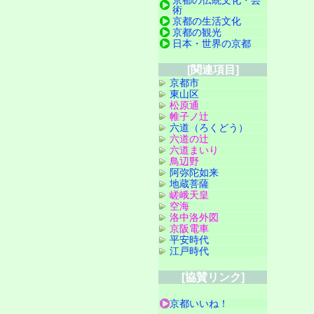
術
京都の生活文化
京都の観光
日本・世界の京都
[関連項目]
京都市
東山区
松原通
帷子ノ辻
六道（ろくどう）
六道の辻
六道まいり
鳥辺野
阿弥陀如来
地蔵菩薩
嵯峨天皇
空海
洛中洛外図
京阪電車
平安時代
江戸時代
[協賛リンク]
京都いいね！