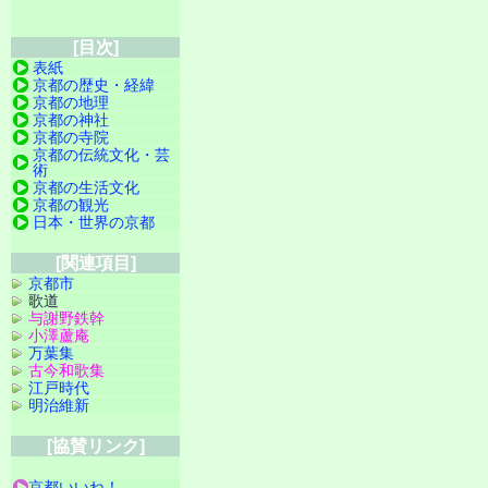
[目次]
表紙
京都の歴史・経緯
京都の地理
京都の神社
京都の寺院
京都の伝統文化・芸
術
京都の生活文化
京都の観光
日本・世界の京都
[関連項目]
京都市
歌道
与謝野鉄幹
小澤蘆庵
万葉集
古今和歌集
江戸時代
明治維新
[協賛リンク]
京都いいね！