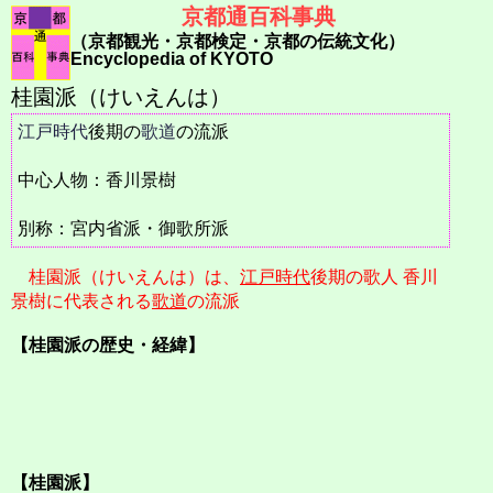
京都通百科事典
（京都観光・京都検定・京都の伝統文化）
Encyclopedia of KYOTO
桂園派（けいえんは）
江戸時代
後期の
歌道
の流派
中心人物：香川景樹
別称：宮内省派・御歌所派
桂園派（けいえんは）は、
江戸時代
後期の歌人 香川
景樹に代表される
歌道
の流派
【桂園派の歴史・経緯】
【桂園派】