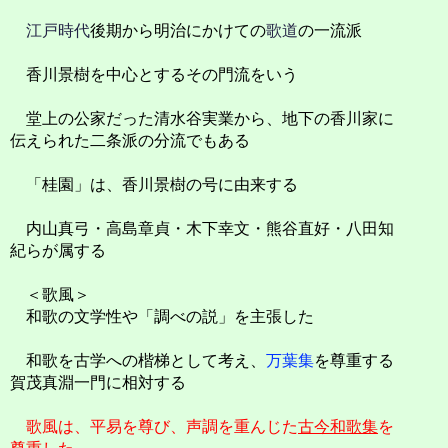
江戸時代
後期から明治にかけての
歌道
の一流派
香川景樹を中心とするその門流をいう
堂上の公家だった清水谷実業から、地下の香川家に
伝えられた二条派の分流でもある
「桂園」は、香川景樹の号に由来する
内山真弓・高島章貞・木下幸文・熊谷直好・八田知
紀らが属する
＜歌風＞
和歌の文学性や「調べの説」を主張した
和歌を古学への楷梯として考え、
万葉集
を尊重する
賀茂真淵一門に相対する
歌風は、平易を尊び、声調を重んじた
古今和歌集
を