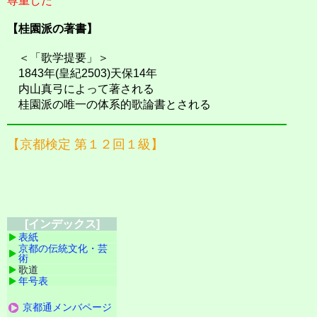
尊重した
【桂園派の著書】
＜「歌学提要」＞
1843年(皇紀2503)天保14年
内山真弓によって著される
桂園派の唯一の体系的歌論書とされる
【京都検定 第１２回１級】
[インデックス]
表紙
京都の伝統文化・芸
術
歌道
年号表
京都通メンバページ