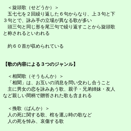
＜旋頭歌（せどうか）＞
五七七を２回繰り返した６句からなり、上３句と下
３句とで、詠み手の立場が異なる歌が多い
頭三句と同じ形を尾三句で繰り返すことから旋頭歌
と称されるといわれる
約６０首が収められている
【歌の内容による３つのジャンル】
＜相聞歌（そうもんか）＞
「相聞」は、お互いの消息を問い交わし合うこと
主に男女の恋を詠みあう歌、親子・兄弟姉妹・友人
など親しい間柄で贈答された歌も含まれる
＜挽歌（ばんか）＞
人の死に関する歌、棺を運ぶ時の歌など
人の死を悼み、哀傷する歌