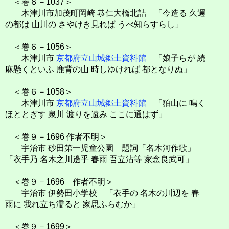
＜巻６－1037＞
木津川市加茂町岡崎 恭仁大橋北詰 「今造る 久邇
の都は 山川の さやけき見れば うべ知らすらし」
＜巻６－1056＞
木津川市
京都府立山城郷土資料館
「娘子らが 続
麻懸くといふ 鹿背の山 時しゆければ 都となりぬ」
＜巻６－1058＞
木津川市
京都府立山城郷土資料館
「狛山に 鳴く
ほととぎす 泉川 渡りを遠み ここに通はず」
＜巻９－1696 作者不明＞
宇治市 砂田第一児童公園 題詞「名木河作歌」
「衣手乃 名木之川邊乎 春雨 吾立沾等 家念良武可」
＜巻９－1696 作者不明＞
宇治市 伊勢田小学校 「衣手の 名木の川辺を 春
雨に 我れ立ち濡ると 家思ふらむか」
＜巻９－1699＞