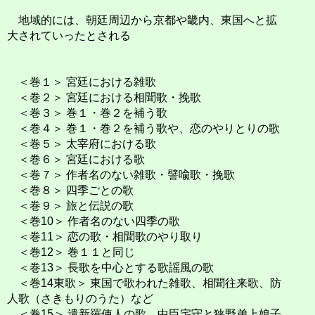
地域的には、朝廷周辺から京都や畿内、東国へと拡
大されていったとされる
＜巻１＞ 宮廷における雑歌
＜巻２＞ 宮廷における相聞歌・挽歌
＜巻３＞ 巻１・巻２を補う歌
＜巻４＞ 巻１・巻２を補う歌や、恋のやりとりの歌
＜巻５＞ 太宰府における歌
＜巻６＞ 宮廷における歌
＜巻７＞ 作者名のない雑歌・譬喩歌・挽歌
＜巻８＞ 四季ごとの歌
＜巻９＞ 旅と伝説の歌
＜巻10＞ 作者名のない四季の歌
＜巻11＞ 恋の歌・相聞歌のやり取り
＜巻12＞ 巻１１と同じ
＜巻13＞ 長歌を中心とする歌謡風の歌
＜巻14東歌＞ 東国で歌われた雑歌、相聞往来歌、防
人歌（さきもりのうた）など
＜巻15＞ 遣新羅使人の歌、中臣宅守と狭野弟上娘子