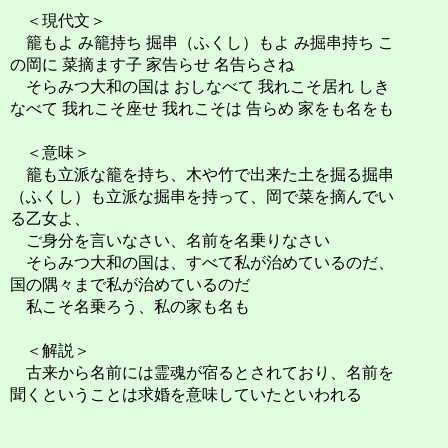
＜現代文＞
籠もよ み籠持ち 掘串（ふくし）もよ み掘串持ち こ
の岡に 菜摘ます子 家告らせ 名告らさね
そらみつ大和の国は おしなべて 我れこそ居れ しき
なべて 我れこそ座せ 我れこそは 告らめ 家をも名をも
＜意味＞
籠も立派な籠を持ち、木や竹で出来た土を掘る掘串
（ふくし）も立派な掘串を持って、岡で菜を摘んでい
る乙女よ、
ご身分を言いなさい、名前を名乗りなさい
そらみつ大和の国は、すべて私が治めているのだ、
国の隅々まで私が治めているのだ
私こそ名乗ろう、私の家も名も
＜解説＞
古来から名前には霊魂が宿るとされており、名前を
聞くということは求婚を意味していたといわれる