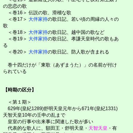
の悲恋の歌
＜巻16＞ 伝説の歌、滑稽な歌
＜巻17＞
大伴家持
の歌日記、若い頃の周縁の人々の
歌
＜巻18＞
大伴家持
の歌日記、越中国の歌など
＜巻19＞
大伴家持
の歌日記、孝謙天皇時代の歌もあ
る
＜巻20＞
大伴家持
の歌日記、防人歌が含まれる
巻十四だけが「東歌（あずまうた）」の名前が付け
られている
【時期の区分】
＜第１期＞
629年(皇紀1289)舒明天皇元年から671年(皇紀1331)
天智天皇10年の壬申の乱まで
皇室の行事や出来事に関連した歌が多い
代表的な歌人に、額田王・舒明天皇・
天智天皇
・有