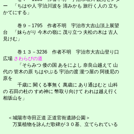
ー 「ちはや人 宇治川波を 清みかも 旅行く人の 立ち
かてにする」
巻９－1795 作者不明 宇治市大吉山頂上展望
台 「妹らがり 今木の嶺に 茂り立つ 夫松の木は 古人
見けむ」
巻１３－3236 作者不明 宇治市大吉山登り口
広場
さわらびの道
「そらみつ 倭の国 あをによし 奈良山越えて 山
代の 管木の原 ちはやぶる 宇治の渡 瀧つ屋の 阿後尼の
原を
千歳に 闕くる事無く 萬歳に あり通はむと 山科
の 石田の杜の すめ神に 幣取り向けて われは越え行く
相坂山を」
＜城陽市寺田正道 正道官衙遺跡公園＞
万葉植物を詠んだ歌碑が３０基、立てられている