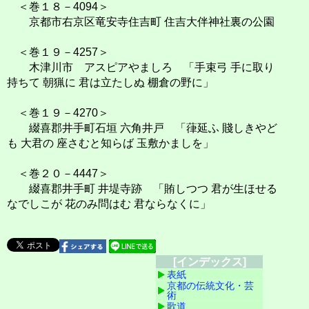
＜巻１８－4094＞
京都市右京区竜安寺住吉町 住吉大伴神社裏の公園
＜巻１９－4257＞
木津川市 アスピアやましろ 「手束弓 手に取り
持ちて 朝猟に 君は立たしぬ 棚倉の野に」
＜巻１９－4270＞
綴喜郡井手町石垣 六角井戸 「葎延ふ 賤しきやど
も 大君の 座さむと知らば 玉敷かましを」
＜巻２０－4447＞
綴喜郡井手町 井堤寺跡 「賄しつつ 君が生ほせる
なでしこが 花のみ問はむ 君ならなくに」
[インデックス]
表紙
京都の伝統文化・芸
術
歌道