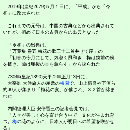
2019年(皇紀2679)５月１日に、「平成」から「令
和」に改元された
これまでの元号は、中国の古典などから出典されて
いたが、初めて日本の古典からの出典となった
「令和」の出典は、
「万葉集 巻五 梅花の歌三十二首并せて序」の
「初春の令月にして、気淑く風和ぎ、梅は鏡前の粉
を披き、蘭は珮後の香を薫らす」から採られた
730年(皇紀1390)天平２年正月13日に、
大宰帥 大伴旅人の屋敷の
梅園
で、山上憶良や下僚ら
約30人が集まり「梅花の宴」が催され、３２首が詠ま
れた
内閣総理大臣 安倍晋三の記者会見では、
「人々が美しく心を寄せ合う中で、文化が生まれ育
つ。
梅
の花のように、日本人が明日への希望を咲かせ
る」