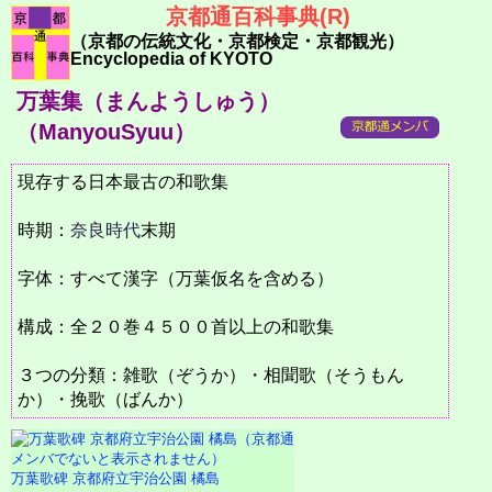
京都通百科事典(R)
（京都の伝統文化・京都検定・京都観光）
Encyclopedia of KYOTO
万葉集（まんようしゅう）
（ManyouSyuu）
現存する日本最古の和歌集
時期：
奈良時代
末期
字体：すべて漢字（万葉仮名を含める）
構成：全２０巻４５００首以上の和歌集
３つの分類：雑歌（ぞうか）・相聞歌（そうもん
か）・挽歌（ばんか）
万葉歌碑 京都府立宇治公園 橘島