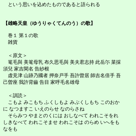
という思いを込めたものであると語られる
【雄略天皇（ゆうりゃくてんのう）の歌】
巻１ 第１の歌
雑貨
＜原文＞
篭毛與 美篭母乳 布久思毛與 美夫君志持 此岳尓 菜採
須兒 家吉閑名 告紗根
虚見津 山跡乃國者 押奈戸手 吾許曽居 師吉名倍手 吾
己曽座 我許背齒 告目 家呼毛名雄母
＜訓読＞
こもよ みこもち ふくしもよ みぶくしもち このおか
に なつますこ いえのらせ なのらさね
そらみつ やまとのくには おしなべて われこそをれ
しきなべて われこそませ われこそは のらめ いへをも
なをも