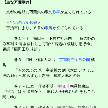
【主な万葉歌碑】
京都の各所に万葉集の歌の
歌碑
が立てられている
＜
宇治の万葉歌碑
＞
宇治市により、６首の
歌碑
が立てられている
巻１－７ 額田王 下居神社境内 「秋の野の
み草刈り 葺き宿れりし 宇治の宮処の 仮廬し思ほゆ」
題詞「額田王歌 未詳」
巻３－264 柿本人麻呂
京都府立宇治公園
橘
島
「もののふの 八十宇治川の 網代木に いさよふ
波の ゆくへ知らずも」題詞「柿本人麻呂の歌」
巻７－1135 作者不明
宇治川
朝霧橋東詰
「宇治川は 淀瀬無からし 網代人 舟呼ばふ声 をちこち
聞こゆ」
巻７－1139 作者不明 宇治市塔川 観光センタ