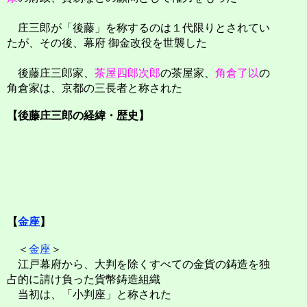
庄三郎が「後藤」を称するのは１代限りとされてい
たが、その後、幕府 御金改役を世襲した
後藤庄三郎家、
茶屋四郎次郎
の茶屋家、
角倉了以
の
角倉家は、京都の三長者と称された
【後藤庄三郎の経緯・歴史】
【
金座
】
＜
金座
＞
江戸幕府から、大判を除くすべての金貨の鋳造を独
占的に請け負った貨幣鋳造組織
当初は、「小判座」と称された