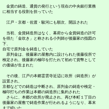
金貨の鋳造、通貨の発行という現在の中央銀行業務
に相当する役割を担っていた
江戸・京都・佐渡・駿河にも順次、開設された
当初、金貨鋳造所はなく、幕府から金貨鋳造の許可
を得た「金吹き」と称される小判師が後藤家の指図の
下、
自宅で原判金を鋳造していた
原判金は、後藤家の屋敷内に設けられた後藤役所で
検定され、後藤家の極印を打たれて初めて貨幣として
の価値が生まれた
その後、江戸の本郷霊雲寺近辺に吹所（鋳造所）が
設置され、
京都などでの鋳造は中断され、原判金の鋳造や検定・
極印打ちの作業は本郷の鋳造所に集約された
さらに、本郷の吹所が廃止され、再び本町１丁目の
後藤家の屋敷で鋳造作業が行われるようになり、幕末
まで続いた