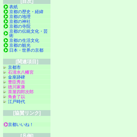
[目次]
表紙
京都の歴史・経緯
京都の地理
京都の神社
京都の寺院
京都の伝統文化・芸
術
京都の生活文化
京都の観光
日本・世界の京都
[関連項目]
京都市
石清水八幡宮
金座跡碑
豊臣秀吉
徳川家康
茶屋四郎次郎
角倉了以
江戸時代
[協賛リンク]
京都いいね！
[凡例]