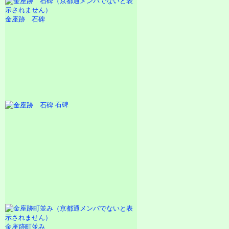
金座跡 石碑
石碑
金座跡町並み