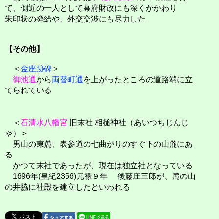
て、側近の一人として幕府財政にも深くかかわり
朱印状の発給や、外交交渉にも尽力した
【その他】
＜
金座跡碑
＞
御池通
から
両替町通
を上がったところの道路端に立
てられている
＜
石清水八幡宮
旧末社 相槌神社（あいつちじんじ
ゃ）＞
男山の東麓、表参道の七曲がりのすぐ下の山麓にあ
る
かつて末社であったが、現在は独立社となっている
1696年(皇紀2356)元禄９年 後藤庄三郎が、麓の山
の井脇に社殿を建立したといわれる