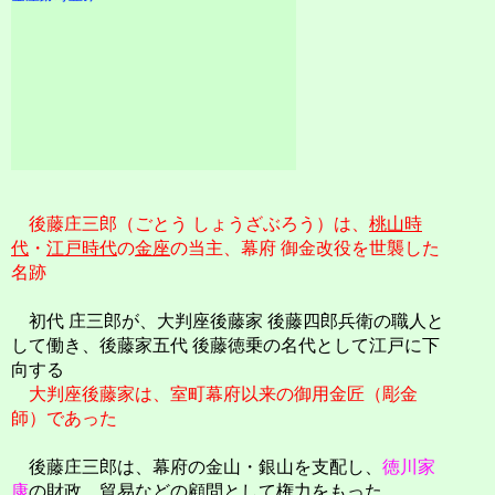
後藤庄三郎（ごとう しょうざぶろう）は、
桃山時
代
・
江戸時代
の
金座
の当主、幕府 御金改役を世襲した
名跡
初代 庄三郎が、大判座後藤家 後藤四郎兵衛の職人と
して働き、後藤家五代 後藤徳乗の名代として江戸に下
向する
大判座後藤家は、室町幕府以来の御用金匠（彫金
師）であった
後藤庄三郎は、幕府の金山・銀山を支配し、
徳川家
康
の財政、貿易などの顧問として権力をもった