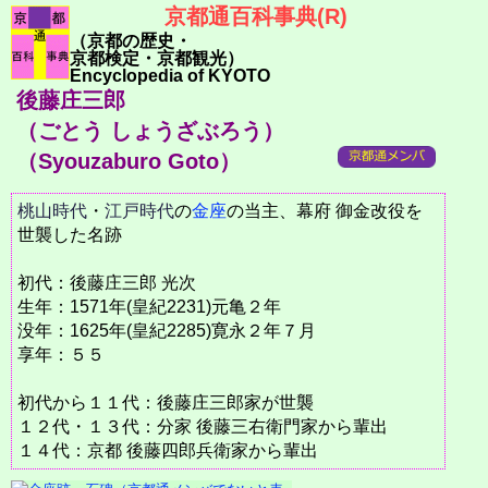
京都通百科事典(R)
（京都の歴史・
京都検定・京都観光）
Encyclopedia of KYOTO
後藤庄三郎
（ごとう しょうざぶろう）
（Syouzaburo Goto）
桃山時代
・
江戸時代
の
金座
の当主、幕府 御金改役を
世襲した名跡
初代：後藤庄三郎 光次
生年：1571年(皇紀2231)元亀２年
没年：1625年(皇紀2285)寛永２年７月
享年：５５
初代から１１代：後藤庄三郎家が世襲
１２代・１３代：分家 後藤三右衛門家から輩出
１４代：京都 後藤四郎兵衛家から輩出