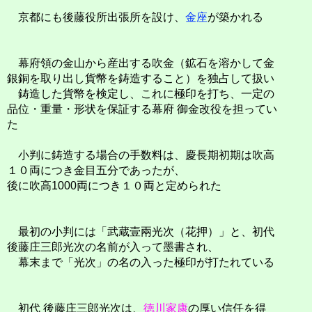
京都にも後藤役所出張所を設け、
金座
が築かれる
幕府領の金山から産出する吹金（鉱石を溶かして金
銀銅を取り出し貨幣を鋳造すること）を独占して扱い
鋳造した貨幣を検定し、これに極印を打ち、一定の
品位・重量・形状を保証する幕府 御金改役を担ってい
た
小判に鋳造する場合の手数料は、慶長期初期は吹高
１０両につき金目五分であったが、
後に吹高1000両につき１０両と定められた
最初の小判には「武蔵壹兩光次（花押）」と、初代
後藤庄三郎光次の名前が入って墨書され、
幕末まで「光次」の名の入った極印が打たれている
初代 後藤庄三郎光次は、
徳川家康
の厚い信任を得