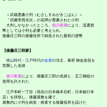
＜武蔵墨書小判（むさしすみがきこばん）＞
「武藏壱両光次」の花押が墨書された小判
大判しかなかったところ、
徳川家康
により、流通貨
幣としては小判も必要と考えられ、
後藤庄三郎の後藤役所で鋳造された最初の貨幣
【後藤庄三郎家】
桃山時代
・
江戸時代
の
金座
の当主、幕府 御金改役を
世襲した名跡
徳川家康
により、後藤庄三郎の名跡と、五三桐紋の
使用を許された
江戸本町一丁目（現在の日本橋本石町：日本銀行本
店）を拝領し、後藤屋敷を建て、
屋敷内に小判を鋳造・検査する後藤役所を設けた